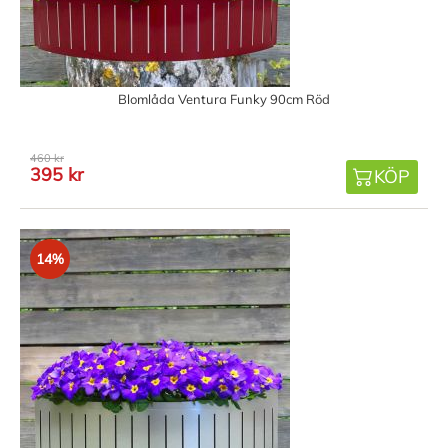
Blomlåda Ventura Funky 90cm Röd
460 kr
395 kr
KÖP
14%