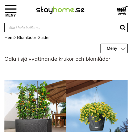
Hoppa
till
V
innehållet
Hem
Blomlådor Guider
Meny
Odla i självvattnande krukor och blomlådor