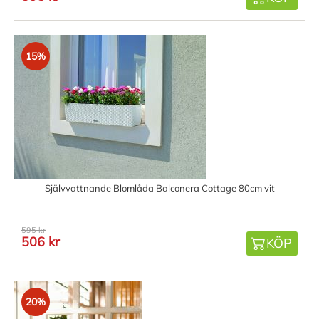
15%
Självvattnande Blomlåda Balconera Cottage 80cm vit
595 kr
506 kr
KÖP
20%