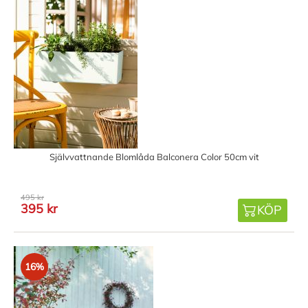
Självvattnande Blomlåda Balconera Color 50cm vit
495 kr
395 kr
KÖP
16%