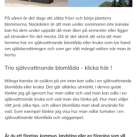
På våren är det dags att sätta fröer och börja plantera
blommorna. Nackdelen är att man under sommaren inte kanske
kan ha dem under uppsikt då man åker på semester eller ligger
på stranden för det mesta. Då är det skönt att veta att man
hemma har en självvattnande blomlåda eller kruka som tar hand
om självbevattningen och som ger rätt mängd vatten när man är
borta.
Trio självvattnande blomlåda - klicka här !
Många kanske är osäkra på om man kan odla i en självvattnande
blomlåda eller kruka. Det går alldeles utmärkt, i denna guide
tänkte jag gå igenom hur man odlar och vad man kan odla i en
självvattnande kruka och vad man ska tänka på. Hur man väljer
rätt jord, olika tips, och vilken blomlåda man skall använda för
vad. Som exempel tänkte jag visa hur man odlar tomater i en
självvattnande blomlåda och väggampel.
Är du ett företag, kommun, landsting eller en förening som vill