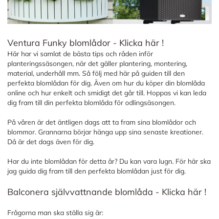
Ventura Funky blomlådor - Klicka här !
Här har vi samlat de bästa tips och råden inför
planteringssäsongen, när det gäller plantering, montering,
material, underhåll mm. Så följ med här på guiden till den
perfekta blomlådan för dig. Även om hur du köper din blomlåda
online och hur enkelt och smidigt det går till. Hoppas vi kan leda
dig fram till din perfekta blomlåda för odlingsäsongen.
På våren är det äntligen dags att ta fram sina blomlådor och
blommor. Grannarna börjar hänga upp sina senaste kreationer.
Då är det dags även för dig.
Har du inte blomlådan för detta år? Du kan vara lugn. För här ska
jag guida dig fram till den perfekta blomlådan just för dig.
Balconera självvattnande blomlåda - Klicka här !
Frågorna man ska ställa sig är: