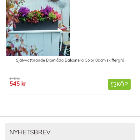
Självvattnande Blomlåda Balconera Color 80cm skiffergrå
645 kr
545 kr
KÖP
NYHETSBREV