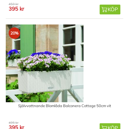
450 kr
395 kr
KÖP
20%
Självvattnande Blomlåda Balconera Cottage 50cm vit
495 kr
395 kr
KÖP