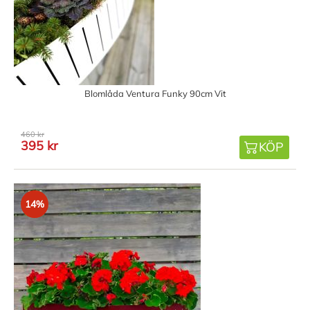
Blomlåda Ventura Funky 90cm Vit
460 kr
395 kr
KÖP
14%