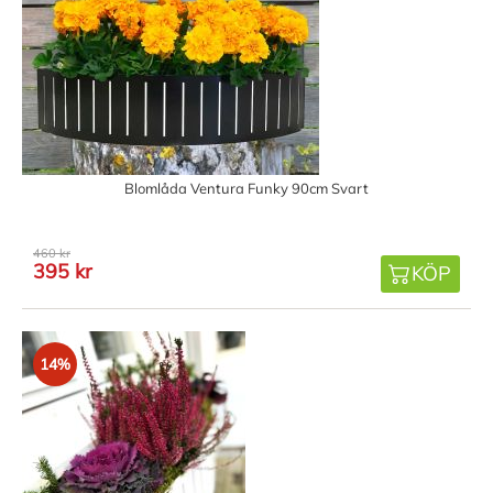
Blomlåda Ventura Funky 90cm Svart
460 kr
395 kr
KÖP
14%