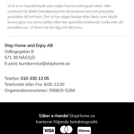
Vi är en e-handelsbutik som säljer heminredning på nätet. Vårt
sortiment är därför handplockat för att leverera bra och prisvärda
produkter till ert hem. Om ni har några tankar eller ideér som skulle
kunna göra oss ännu bättre eller har speciella önskemål, tveka inte att
kontakta oss. Vi finns här för dig och ditt hem.
Stay Home and Enjoy AB
Odlingsgatan 8
571 38 NÄSSJÖ
E-post:
kundservice@stayhome.se
Telefon:
010-330 13 05
Telefontid: Mån-Fre: 8.00-12.00
Organisationsnummer: 556815-5294
Säker e-handel
StayHome.se
hanterar följande betalningssätt.