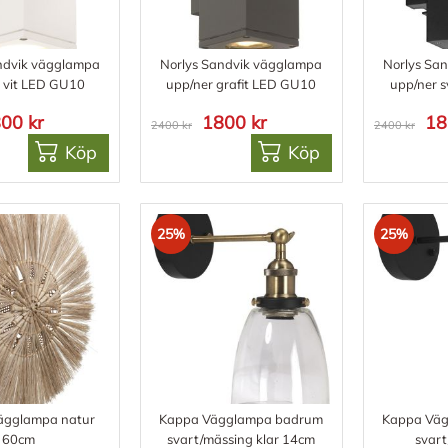
ndvik vägglampa
Norlys Sandvik vägglampa
Norlys Sa
 vit LED GU10
upp/ner grafit LED GU10
upp/ner 
00 kr
1800 kr
18
2400 kr
2400 kr
Köp
Köp
25%
25%
ägglampa natur
Kappa Vägglampa badrum
Kappa Vä
60cm
svart/mässing klar 14cm
svar