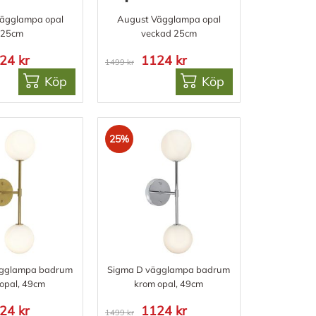
ägglampa opal
August Vägglampa opal
25cm
veckad 25cm
24 kr
1124 kr
1499 kr
Köp
Köp
25%
ägglampa badrum
Sigma D vägglampa badrum
 opal, 49cm
krom opal, 49cm
24 kr
1124 kr
1499 kr