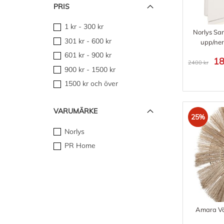
PRIS
1 kr
-
300 kr
Norlys Sa
301 kr
-
600 kr
upp/ner
601 kr
-
900 kr
18
2400 kr
900 kr
-
1500 kr
1500 kr
och över
VARUMÄRKE
25%
Norlys
PR Home
Amara V