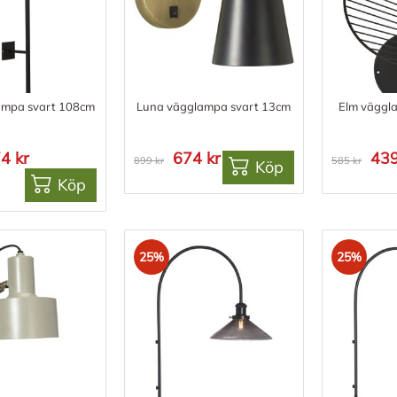
ampa svart 108cm
Luna vägglampa svart 13cm
Elm väggl
4 kr
674 kr
439
899 kr
585 kr
Köp
Köp
25%
25%