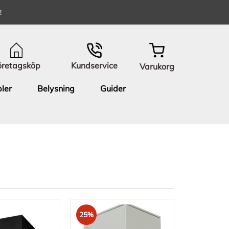
!
öretagsköp
Kundservice
Varukorg
ler
Belysning
Guider
25%