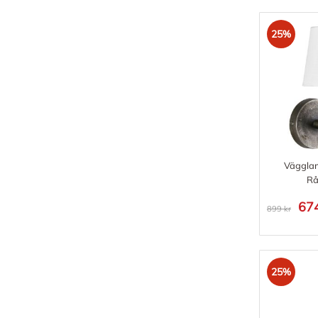
25%
Väggla
Rå
674
899 kr
25%