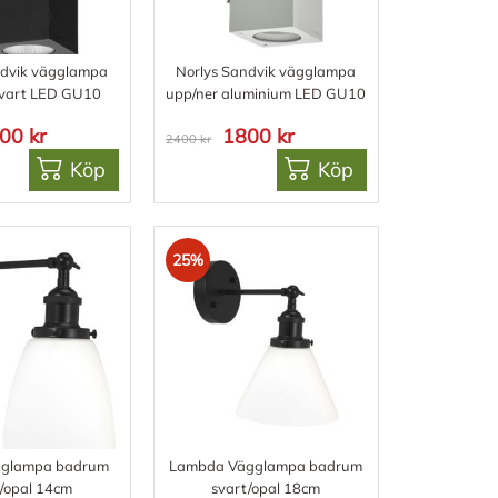
ndvik vägglampa
Norlys Sandvik vägglampa
svart LED GU10
upp/ner aluminium LED GU10
00 kr
1800 kr
2400 kr
Köp
Köp
25%
gglampa badrum
Lambda Vägglampa badrum
t/opal 14cm
svart/opal 18cm