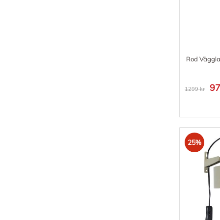
Rod Väggl
97
1299 kr
25%