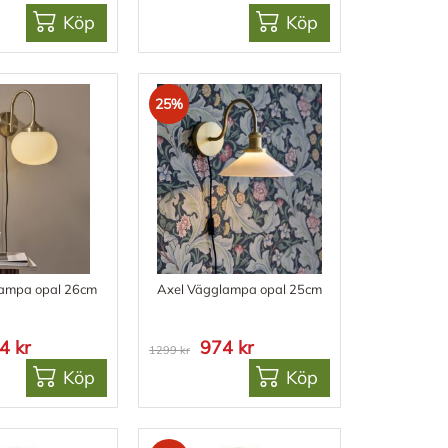
Köp
Köp
25%
lampa opal 26cm
Axel Vägglampa opal 25cm
4 kr
974 kr
1299 kr
Köp
Köp