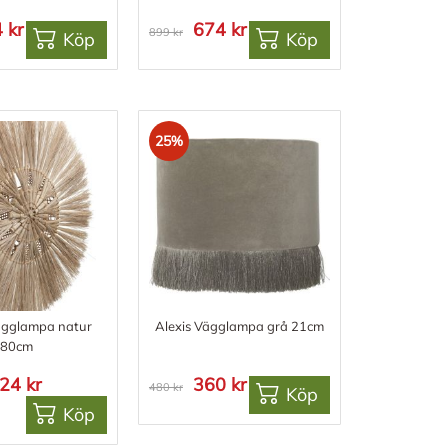
 kr
674 kr
899 kr
Köp
Köp
25%
gglampa natur
Alexis Vägglampa grå 21cm
80cm
24 kr
360 kr
480 kr
Köp
Köp