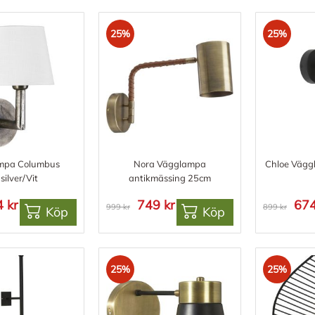
25%
25%
mpa Columbus
Nora Vägglampa
Chloe Vägg
silver/Vit
antikmässing 25cm
 kr
749 kr
674
999 kr
899 kr
Köp
Köp
25%
25%