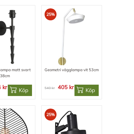
25%
lampa matt svart
Geometri vägglampa vit 53cm
38cm
 kr
405 kr
540 kr
Köp
Köp
25%