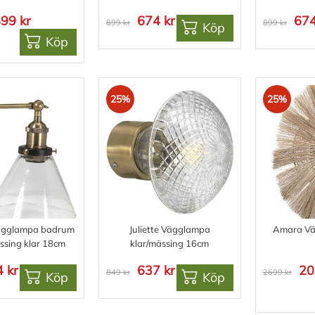
99 kr
674 kr
674
899 kr
899 kr
Köp
Köp
25%
25%
gglampa badrum
Juliette Vägglampa
Amara Vä
ssing klar 18cm
klar/mässing 16cm
 kr
637 kr
20
849 kr
2699 kr
Köp
Köp