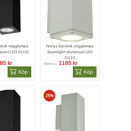
ndvik vägglampa
Norlys Sandvik vägglampa
 svart LED GU10
downlight aluminium LED
GU10
85 kr
1185 kr
1580 kr
Köp
Köp
25%