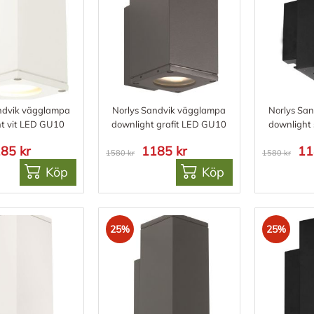
ndvik vägglampa
Norlys Sandvik vägglampa
Norlys Sa
t vit LED GU10
downlight grafit LED GU10
downlight
85 kr
1185 kr
11
1580 kr
1580 kr
Köp
Köp
25%
25%