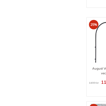
25%
August V
ve
11
1499 kr