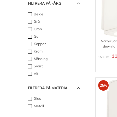
FILTRERA PÅ FÄRG
Beige
Grå
Grön
Gul
Norlys Sa
Koppar
downligh
Krom
11
1580 kr
Mässing
Svart
Vit
25%
FILTRERA PÅ MATERIAL
Glas
Metall