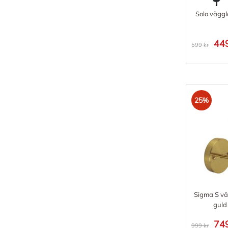
Solo vägg
449
599 kr
25%
Sigma S v
guld
749
999 kr