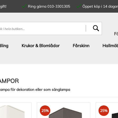
ift!
Ring gärna 010-3301305
Öppet köp i 14 dagar
SÖK
F
ling
Krukor & Blomlådor
Fårskinn
Hallmöb
AMPOR
ampa för dekoration eller som sänglampa
25%
25%