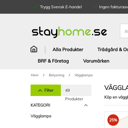
Trygg Svensk E-handel
Ingen fakturaavg
Hoppa
till
innehållet
Sök
Alla Produkter
Trädgård & Od
BRF & Företag
Varumärken
Hem
Belysning
Vägglampa
VÄGGL
Filter
49
Köp en väggl
Produkter
KATEGORI
Vägglampa
25%