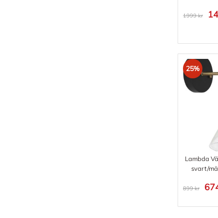
14
1999 kr
25%
Lambda Vä
svart/mä
674
899 kr