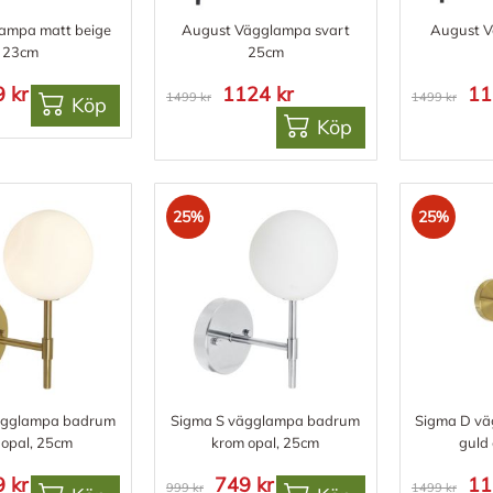
lampa matt beige
August Vägglampa svart
August V
23cm
25cm
 kr
1124 kr
11
1499 kr
1499 kr
Köp
Köp
25%
25%
ägglampa badrum
Sigma S vägglampa badrum
Sigma D v
 opal, 25cm
krom opal, 25cm
guld
 kr
749 kr
11
999 kr
1499 kr