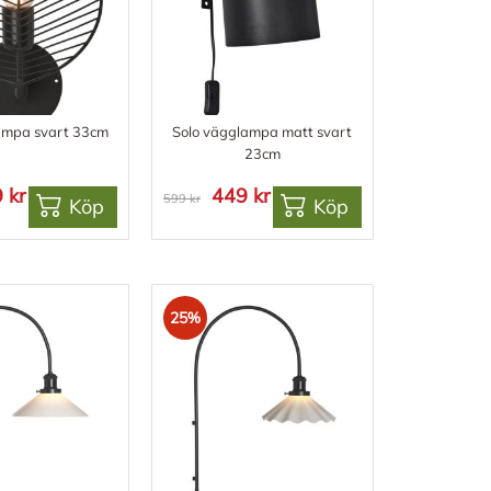
ampa svart 33cm
Solo vägglampa matt svart
23cm
 kr
449 kr
599 kr
Köp
Köp
25%