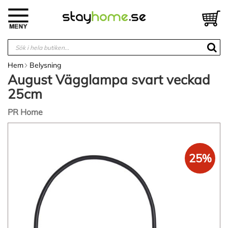
Hoppa
till
V
innehållet
Hem
Belysning
August Vägglampa svart veckad
25cm
PR Home
Hoppa
till
slutet
25%
av
bildgalleriet