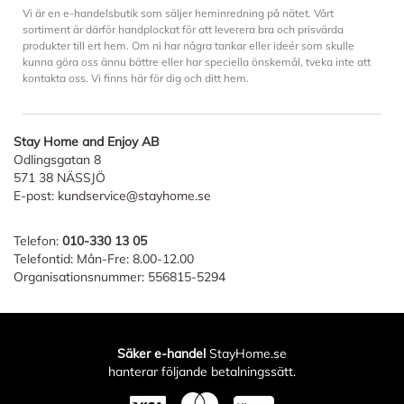
Vi är en e-handelsbutik som säljer heminredning på nätet. Vårt
sortiment är därför handplockat för att leverera bra och prisvärda
produkter till ert hem. Om ni har några tankar eller ideér som skulle
kunna göra oss ännu bättre eller har speciella önskemål, tveka inte att
kontakta oss. Vi finns här för dig och ditt hem.
Stay Home and Enjoy AB
Odlingsgatan 8
571 38 NÄSSJÖ
E-post:
kundservice@stayhome.se
Telefon:
010-330 13 05
Telefontid: Mån-Fre: 8.00-12.00
Organisationsnummer: 556815-5294
Säker e-handel
StayHome.se
hanterar följande betalningssätt.