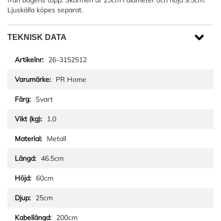
från bågens topp. Skärmen är 25cm i diameter och höjd 9.5cm.
Ljuskälla köpes separat.
TEKNISK DATA
26-3152512
PR Home
Svart
1.0
Metall
46.5cm
60cm
25cm
200cm