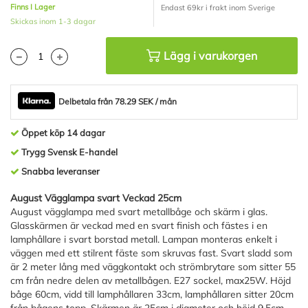
Finns I Lager
Endast 69kr i frakt inom Sverige
Skickas inom 1-3 dagar
Lägg i varukorgen
Delbetala från 78.29 SEK / mån
Öppet köp 14 dagar
Trygg Svensk E-handel
Snabba leveranser
August Vägglampa svart Veckad 25cm
August vägglampa med svart metallbåge och skärm i glas.
Glasskärmen är veckad med en svart finish och fästes i en
lamphållare i svart borstad metall. Lampan monteras enkelt i
väggen med ett stilrent fäste som skruvas fast. Svart sladd som
är 2 meter lång med väggkontakt och strömbrytare som sitter 55
cm från nedre delen av metallbågen. E27 sockel, max25W. Höjd
båge 60cm, vidd till lamphållaren 33cm, lamphållaren sitter 20cm