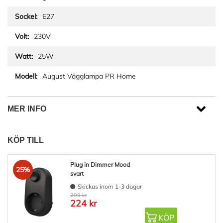
E27
230V
25W
August Vägglampa PR Home
MER INFO
KÖP TILL
Plug in Dimmer Mood
25%
svart
Skickas inom 1-3 dagar
299 kr
224 kr
KÖP