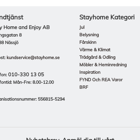
ndtjänst
Stayhome Kategori
y Home and Enjoy AB
Jul
Belysning
ngsgatan 8
Fårskinn
38 Nässjö
Värme & Klimat
Trädgård & Odling
st:
kundservice@stayhome.se
Möbler & Heminredning
Inspiration
010-330 13 05
fon:
FYND Och REA Varor
fontid: Mån-Fre: 8.00-12.00
BRF
anisationsnummer: 556815-5294