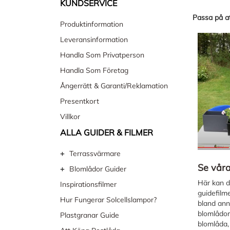
KUNDSERVICE
Passa på at
Produktinformation
Leveransinformation
Handla Som Privatperson
Handla Som Företag
Ångerrätt & Garanti/Reklamation
Presentkort
Villkor
ALLA GUIDER & FILMER
+
Terrassvärmare
Se våra
+
Blomlådor Guider
Här kan du
Inspirationsfilmer
guidefilm
Hur Fungerar Solcellslampor?
bland ann
blomlådor
Plastgranar Guide
blomlåda,