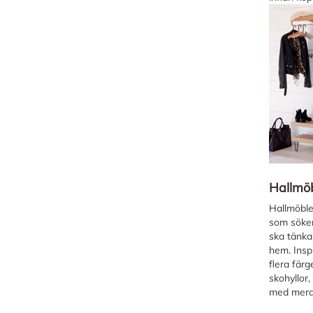
Hallmö
Hallmöbler
som söker
ska tänka 
hem. Inspi
flera fär
skohyllor,
med mera 