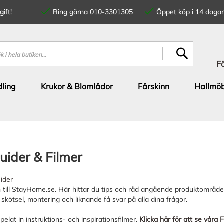
ift!
Ring gärna 010-3301305
Öppet köp i 14 dagar
SÖK
F
ling
Krukor & Blomlådor
Fårskinn
Hallmöb
uider & Filmer
ider
ill StayHome.se. Här hittar du tips och råd angående produktområden v
n, skötsel, montering och liknande få svar på alla dina frågor.
pelat in instruktions- och inspirationsfilmer.
Klicka här för att se våra