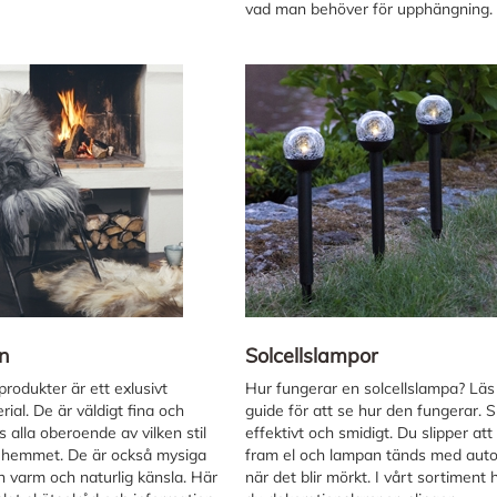
vad man behöver för upphängning.
nn
Solcellslampor
rodukter är ett exlusivt
Hur fungerar en solcellslampa? Läs
ial. De är väldigt fina och
guide för att se hur den fungerar. S
 alla oberoende av vilken stil
effektivt och smidigt. Du slipper att
 hemmet. De är också mysiga
fram el och lampan tänds med aut
n varm och naturlig känsla. Här
när det blir mörkt. I vårt sortiment h