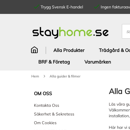
Trygg Svensk E-handel
Ingen fakturaavg
Hoppa
till
innehållet
Sök
Alla Produkter
Trädgård & Od
BRF & Företag
Varumärken
Hem
Alla guider & filmer
Alla G
OM OSS
Läs våra gu
Kontakta Oss
Välkommen t
Säkerhet & Sekretess
installatio
Om Cookies
Här har vi s