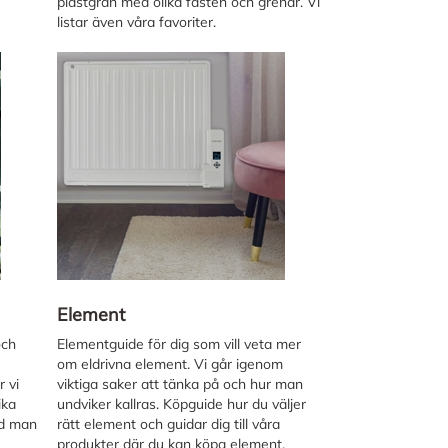
plastgran med olika fästen och grenar. Vi
listar även våra favoriter.
Element
och
Elementguide för dig som vill veta mer
om eldrivna element. Vi går igenom
 vi
viktiga saker att tänka på och hur man
ika
undviker kallras. Köpguide hur du väljer
ad man
rätt element och guidar dig till våra
produkter där du kan köpa element.