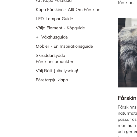
Att Köpa Postlåda
fårskinn.
Köpa Fårskinn - Allt Om Fårskinn
LED-Lampor Guide
Välja Element - Köpguide
+
Växthusguide
Möbler - En Inspirationsguide
Skräddarsydda
Fårskinnsprodukter
Välj Rätt Julbelysning!
Företagsjulklapp
Fårski
Fårskinnsp
naturmater
passar oss
man har i
och ger e