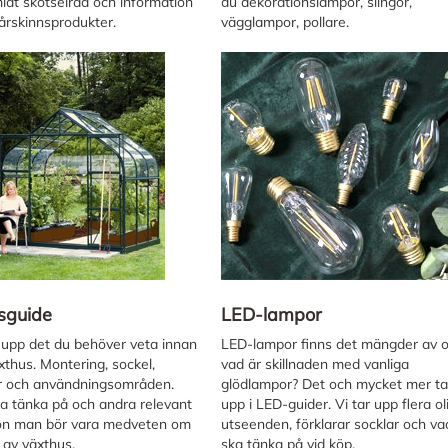
mlat skötselråd och information
du dekorationslampor, slingor,
årskinnsprodukter.
vägglampor, pollare.
sguide
LED-lampor
i upp det du behöver veta innan
LED-lampor finns det mängder av 
xthus. Montering, sockel,
vad är skillnaden med vanliga
r och användningsområden.
glödlampor? Det och mycket mer tar
a tänka på och andra relevant
upp i LED-guider. Vi tar upp flera ol
ion man bör vara medveten om
utseenden, förklarar socklar och v
 av växthus.
ska tänka på vid köp.