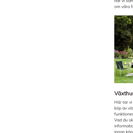
har vi sa
om våra f
Växthu
Här tar v
köp av vä
funktione
Vad du sk
informat
innan köp