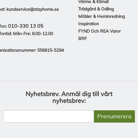
Värme & Klimat
Trädgård & Odling
st:
kundservice@stayhome.se
Möbler & Heminredning
Inspiration
010-330 13 05
fon:
FYND Och REA Varor
fontid: Mån-Fre: 8.00-12.00
BRF
anisationsnummer: 556815-5294
Nyhetsbrev.
Anmäl dig till vårt
nyhetsbrev:
Prenumerera