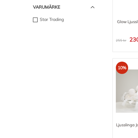
VARUMÄRKE
Star Trading
Glow Ljuss
230
255 kr
10%
Ljusslinga Jo