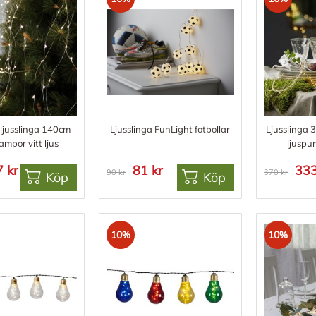
ljusslinga 140cm
Ljusslinga FunLight fotbollar
Ljusslinga
ampor vitt ljus
ljuspun
 kr
81 kr
333
90 kr
370 kr
Köp
Köp
10%
10%