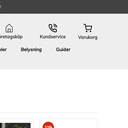
!
öretagsköp
Kundservice
Varukorg
ler
Belysning
Guider
10%