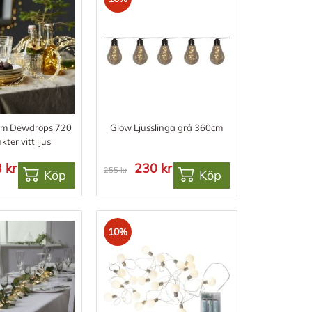
 3m Dewdrops 720
Glow Ljusslinga grå 360cm
kter vitt ljus
 kr
230 kr
255 kr
Köp
Köp
10%