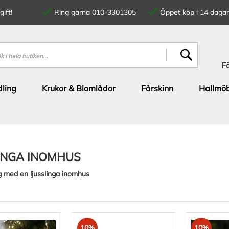
ift!
Ring gärna 010-3301305
Öppet köp i 14 dagar
SÖK
F
ling
Krukor & Blomlådor
Fårskinn
Hallmöb
INGA INOMHUS
 med en ljusslinga inomhus
10%
10%