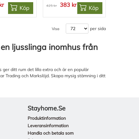
kr
383 kr
425 kr
Köp
Köp
per sida
Visa
n ljusslinga inomhus från
 ger ditt rum det lilla extra och är en populär
tar Trading och Markslöjd. Skapa mysig stämning i ditt
Stayhome.se
Produktinformation
Leveransinformation
Handla och betala som