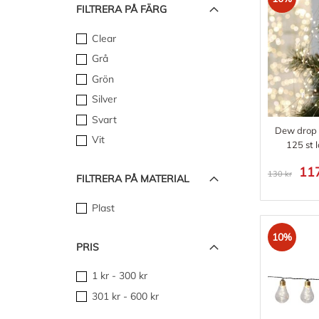
FILTRERA PÅ FÄRG
Clear
Grå
Grön
Silver
Svart
Dew drop 
Vit
125 st l
117
130 kr
FILTRERA PÅ MATERIAL
Plast
10%
PRIS
1 kr
-
300 kr
301 kr
-
600 kr