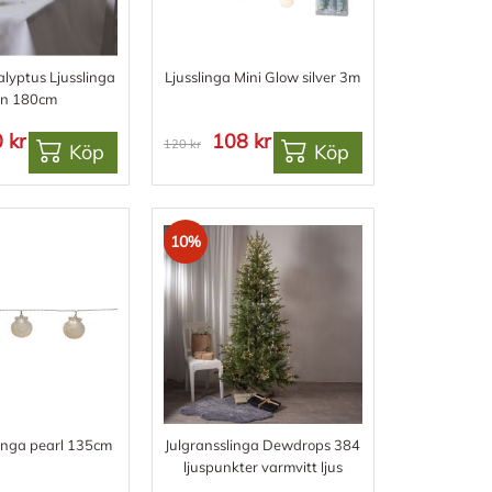
alyptus Ljusslinga
Ljusslinga Mini Glow silver 3m
ön 180cm
 kr
108 kr
120 kr
Köp
Köp
10%
linga pearl 135cm
Julgransslinga Dewdrops 384
ljuspunkter varmvitt ljus