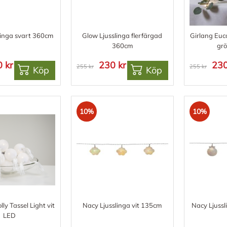
linga svart 360cm
Glow Ljusslinga flerfärgad
Girlang Euc
360cm
gr
 kr
230 kr
230
255 kr
255 kr
Köp
Köp
10%
10%
lly Tassel Light vit
Nacy Ljusslinga vit 135cm
Nacy Ljuss
LED