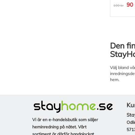
90 
100 kr
Den fi
StayH
Välj bland vå
inredningsdet
hem.
Ku
Sta
Vi är en e-handelsbutik som säljer
Odli
heminredning på nätet. Vårt
571
sortiment är därför handplockat