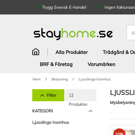
Trygg Svensk E-handel
Ingen fakturaavg
Hoppa
till
innehållet
Sök
Alla Produkter
Trädgård & Od
BRF & Företag
Varumärken
Hem
Belysning
Ljusslinga Inomhus
LJUSSL
Filter
12
Mysbelysning
Produkter
KATEGORI
.
Ljusslinga Inomhus
10%