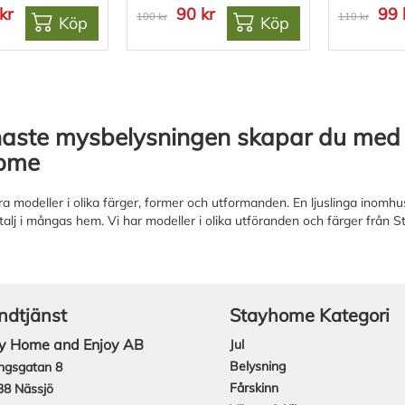
kr
90 kr
99 
100 kr
110 kr
Köp
Köp
naste mysbelysningen skapar du med e
ome
ra modeller i olika färger, former och utformanden. En ljuslinga inomhus
alj i mångas hem. Vi har modeller i olika utföranden och färger från S
ndtjänst
Stayhome Kategori
y Home and Enjoy AB
Jul
Belysning
ngsgatan 8
Fårskinn
38 Nässjö