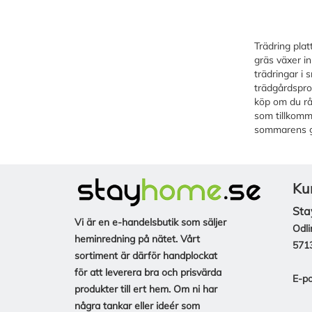
Trädring plat
gräs växer i
trädringar i
trädgårdspro
köp om du råk
som tillkomme
sommarens g
Ku
Sta
Vi är en e-handelsbutik som säljer
Odli
heminredning på nätet. Vårt
571
sortiment är därför handplockat
för att leverera bra och prisvärda
E-po
produkter till ert hem. Om ni har
några tankar eller ideér som