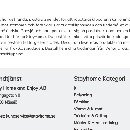
t har det runda, platta utseendet för att robotgräsklipparen ska komma å
n mot stammen och förenklar själva gräsklippningen och underhållet av g
 småländska Gnosjö och har specialiserat sig på produkter inom hem och
dukter här på StayHome. Du beställer enkelt våra prisvärda trädringa
ar beställa fel färg eller storlek. Dessutom levereras produkterna ino
r är fraktkostnadaden. Beställ hem dina trädringar från Ventura idag s
räsklippning.
ndtjänst
Stayhome Kategori
y Home and Enjoy AB
Jul
Belysning
ngsgatan 8
Fårskinn
38 Nässjö
Värme & Klimat
Trädgård & Odling
st:
kundservice@stayhome.se
Möbler & Heminredning
Inspiration