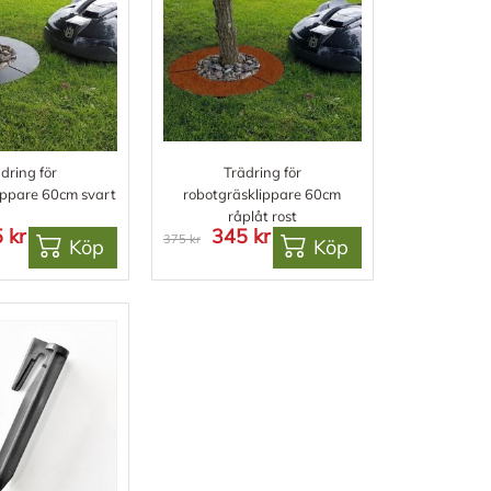
dring för
Trädring för
ippare 60cm svart
robotgräsklippare 60cm
råplåt rost
 kr
345 kr
375 kr
Köp
Köp