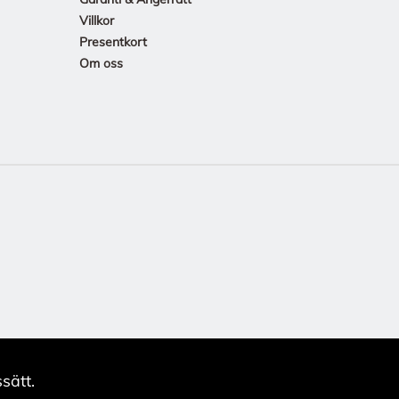
Villkor
Presentkort
Om oss
sätt.