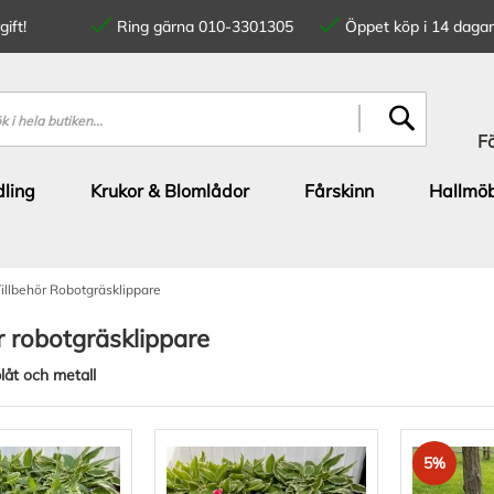
ift!
Ring gärna 010-3301305
Öppet köp i 14 dagar
SÖK
F
ling
Krukor & Blomlådor
Fårskinn
Hallmöb
illbehör Robotgräsklippare
r robotgräsklippare
plåt och metall
5%