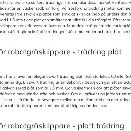
ar vi två olika sorters trädringar från småländska märket Ventura. Vår
iden får en vacker rödbrun färg. Vår rostbruna trädring metall kommer 
evereras i tre stycken plattor som smidigt skruvas ihop på undersidan 
erkad i 1,5 mm tjock plåt och smälter naturligt in i din trädgård. Efte
sklipparen enkelt passera över den. Materialet trögrostande cortenplå
rtenstålet gör också att trädringen står emot väder och fukt bra och b
ör robotgräsklippare - trädring plåt
ent har vi även en elegant svart trädring plåt i två storlekar. 60 eller 
ämmer dig. En svart trädring är en dekorativ detalj och ger ett smakful
d galvaniserad plåt som är 1,5 mm. Galvaniseringen gör att plåten skyd
ädgården med mindre träd och buskar. Om du gräver upp jorden runt trä
ler grus, så får du ett snyggare mellanrum mellan träd och metallring. 
 som robotgräsklipparen kommer åt att klippa där den ska.
ör robotgräsklippare - platt trädring