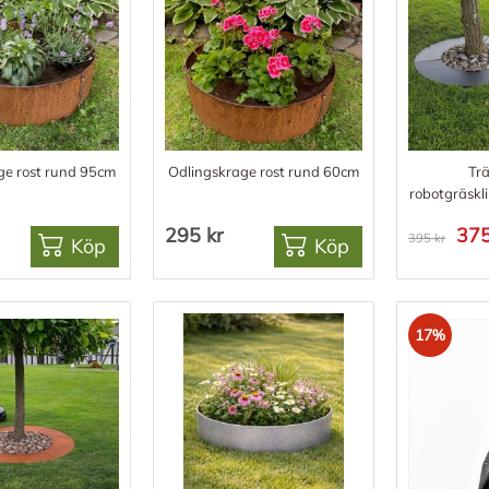
ge rost rund 95cm
Odlingskrage rost rund 60cm
Trä
robotgräskl
295 kr
375
395 kr
Köp
Köp
17%