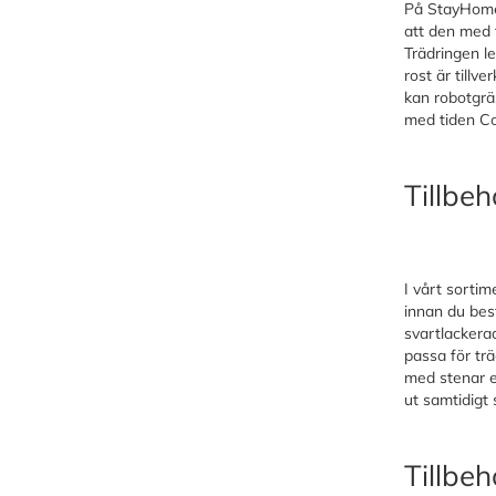
På StayHome h
att den med t
Trädringen l
rost är tillv
kan robotgrä
med tiden Co
Tillbeh
I vårt sortim
innan du best
svartlackera
passa för tr
med stenar el
ut samtidigt
Tillbeh