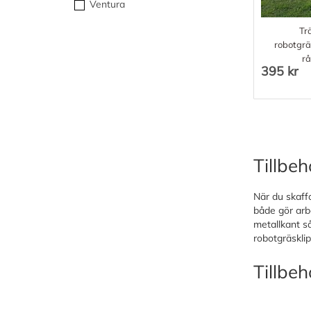
Ventura
Tr
robotgrä
rå
395 kr
Tillbeh
När du skaff
både gör arbe
metallkant så
robotgräskli
Tillbeh