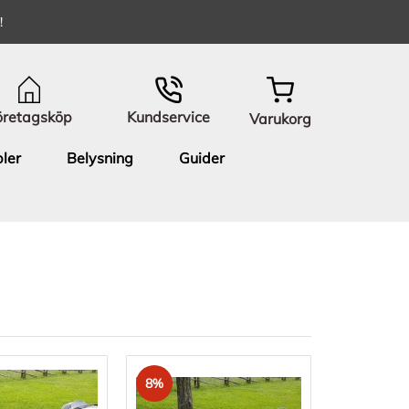
!
öretagsköp
Kundservice
Varukorg
ler
Belysning
Guider
8%