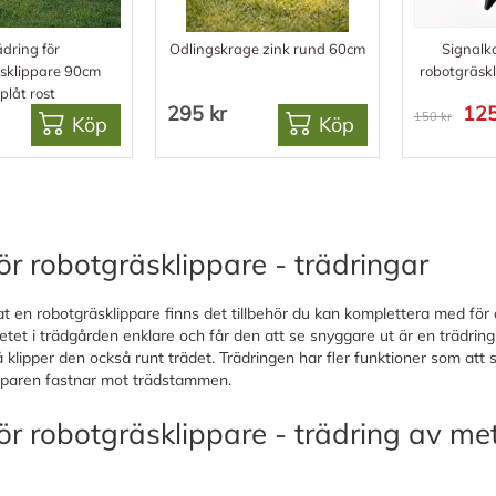
ädring för
Odlingskrage zink rund 60cm
Signalka
sklippare 90cm
robotgräsk
plåt rost
295 kr
125
150 kr
Köp
Köp
ör robotgräsklippare - trädringar
at en robotgräsklippare finns det tillbehör du kan komplettera med för
tet i trädgården enklare och får den att se snyggare ut är en trädring
 klipper den också runt trädet. Trädringen har fler funktioner som att
pparen fastnar mot trädstammen.
ör robotgräsklippare - trädring av met