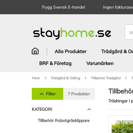
Trygg Svensk E-handel
Ingen fakturaavg
Hoppa
till
innehållet
Sök
Alla Produkter
Trädgård & Od
BRF & Företag
Varumärken
Hem
Trädgård & Odling
Tillbehör Trädgård
T
Tillbehö
Filter
7 Produkter
Trädringar i 
KATEGORI
Tillbehör Robotgräsklippare