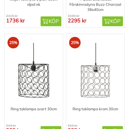
oljad ek
Fårskinnsdyna Buzz Charcoal
38x40cm
2315 kr
3190 kr
1736 kr
2295 kr
KÖP
KÖP
25%
25%
Ring taklampa svart 30cm
Ring taklampa krom 30cm
510 kr
510 kr