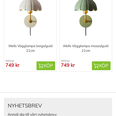
Wells Vägglampa beige/guld
Wells Vägglampa mossa/guld
21cm
21cm
999 kr
999 kr
749 kr
749 kr
KÖP
KÖP
NYHETSBREV
Anmäl dig till vårt nyhetsbrev: