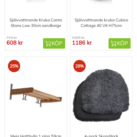
Självvattnande Kruka Canto
Självvattnande kruka Cubico
Stone Low 30cm sandbeige
Cottage 40 Vit H75cm
715 kr
1395 kr
608 kr
1186 kr
KÖP
KÖP
25%
28%
Meja Hatthylla 1 plan 59cm
4-pack Skandilock