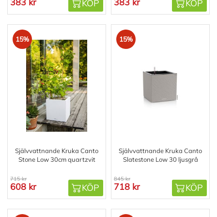
383 kr
383 kr
KÖP
KÖP
15%
15%
Självvattnande Kruka Canto
Självvattnande Kruka Canto
Stone Low 30cm quartzvit
Slatestone Low 30 ljusgrå
715 kr
845 kr
608 kr
718 kr
KÖP
KÖP