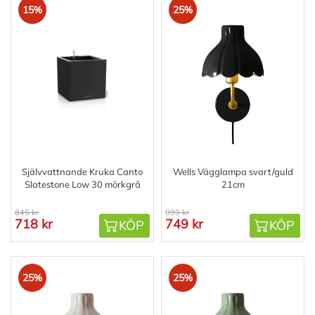
15%
25%
Självvattnande Kruka Canto
Wells Vägglampa svart/guld
Slatestone Low 30 mörkgrå
21cm
845 kr
999 kr
718 kr
749 kr
KÖP
KÖP
25%
25%