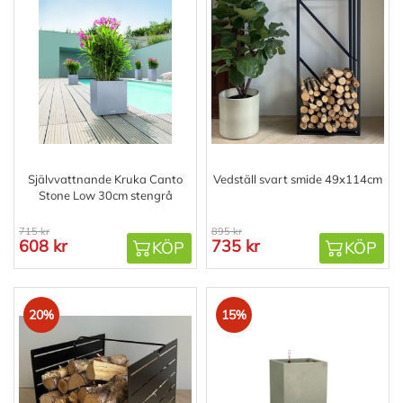
Självvattnande Kruka Canto
Vedställ svart smide 49x114cm
Stone Low 30cm stengrå
715 kr
895 kr
608 kr
735 kr
KÖP
KÖP
20%
15%