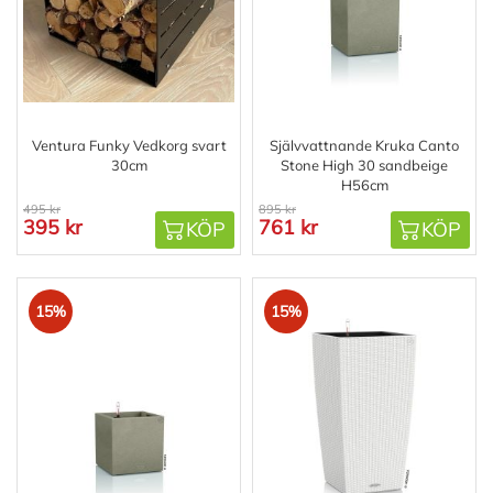
Ventura Funky Vedkorg svart
Självvattnande Kruka Canto
30cm
Stone High 30 sandbeige
H56cm
495 kr
895 kr
395 kr
761 kr
KÖP
KÖP
15%
15%