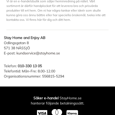
Vi är en e-handelsbutik som säljer heminredning på nätet. Vårt
sortiment är därför handplockat för att leverera bra och prisvärda
produkter till ert hem. Om ni har några tankar eller ideér som skulle
kunna göra oss ännu bättre eller har speciella önskemål, tveka inte att
kontakta oss. Vi finns här för dig och ditt hem.
Stay Home and Enjoy AB
Odlingsgatan 8
571 38 NÄSSJÖ
E-post:
kundservice@stayhome.se
Telefon:
010-330 13 05
Telefontid: Mån-Fre: 8.00-12.00
Organisationsnummer: 556815-5294
Säker e-handel
StayHome.se
hanterar följande betalningssätt.