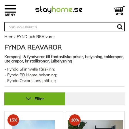
Hoppa
till
V
innehållet
Hem
FYND och REA varor
FYNDA REAVAROR
Kampanj- & fyndvaror till fantastiska priser, belysning, taklampor,
utelampor, kristallkronor, julbelysning
- Fynda Skinnwille fårskinn;
- Fynda PR Home belysning;
- Fynda Oscarssons möbler;
Filter
15%
18%