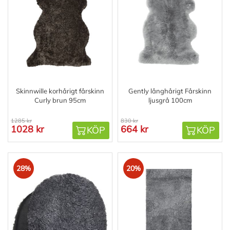
Skinnwille korhårigt fårskinn
Gently långhårigt Fårskinn
Curly brun 95cm
ljusgrå 100cm
1285 kr
830 kr
1028 kr
664 kr
KÖP
KÖP
28%
20%