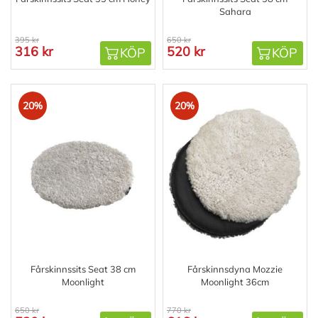
Sahara
395 kr
650 kr
316 kr
520 kr
KÖP
KÖP
20%
20%
Fårskinnssits Seat 38 cm
Fårskinnsdyna Mozzie
Moonlight
Moonlight 36cm
650 kr
770 kr