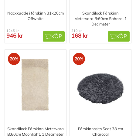
Nackkudde i fårskinn 31x20cm
Skandilock Fårskinn
Offwhite
Metervara B:60cm Sahara, 1
Decimeter
1245 kr
210 kr
946 kr
168 kr
KÖP
KÖP
20%
20%
Skandilock Fårskinn Metervara
Fårskinnssits Seat 38 cm
B:60cm Moonlight, 1 Decimeter
Charcoal