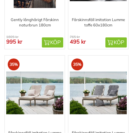
Gently långhårigt Fårskinn
Fårskinnsfäll imitation Lumme
naturbrun 180cm
toffe 60x180cm
1805 kr
765 kr
995 kr
495 kr
KÖP
KÖP
35%
35%
Fårskinnsfäll imitation Lumme
Fårskinnsfäll imitation Lumme