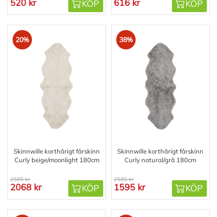
520 kr
616 kr
KÖP
KÖP
20%
38%
Skinnwille korthårigt fårskinn
Skinnwille korthårigt fårskinn
Curly beige/moonlight 180cm
Curly natural/grå 180cm
2585 kr
2585 kr
2068 kr
1595 kr
KÖP
KÖP