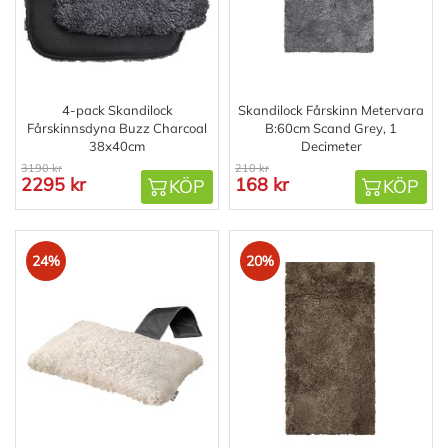
4-pack Skandilock
Skandilock Fårskinn Metervara
Fårskinnsdyna Buzz Charcoal
B:60cm Scand Grey, 1
38x40cm
Decimeter
3190 kr
210 kr
2295 kr
168 kr
KÖP
KÖP
24%
20%