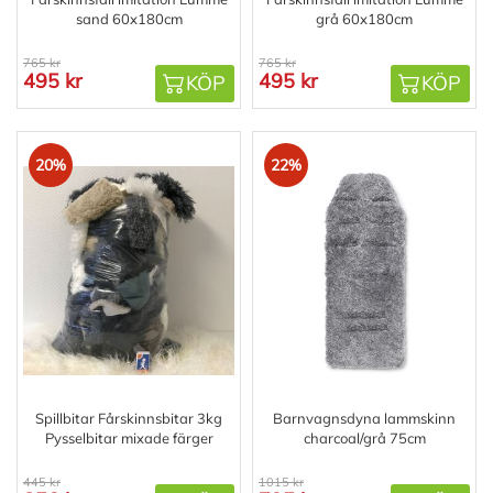
sand 60x180cm
grå 60x180cm
765 kr
765 kr
495 kr
495 kr
KÖP
KÖP
20%
22%
Spillbitar Fårskinnsbitar 3kg
Barnvagnsdyna lammskinn
Pysselbitar mixade färger
charcoal/grå 75cm
445 kr
1015 kr