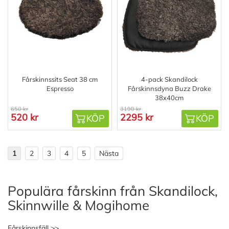
Fårskinnssits Seat 38 cm
4-pack Skandilock
Espresso
Fårskinnsdyna Buzz Drake
38x40cm
650 kr
3190 kr
520 kr
2295 kr
KÖP
KÖP
1
2
3
4
5
Nästa
Populära fårskinn från Skandilock,
Skinnwille & Mogihome
Fårskinnsfäll >>