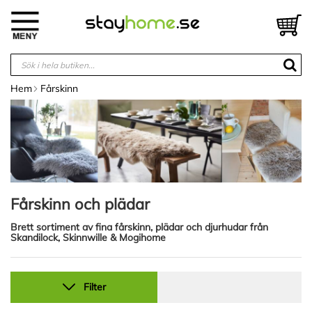
Hoppa
till
V
innehållet
Hem
Fårskinn
Fårskinn och plädar
Brett sortiment av fina fårskinn, plädar och djurhudar från
Skandilock, Skinnwille & Mogihome
Filter