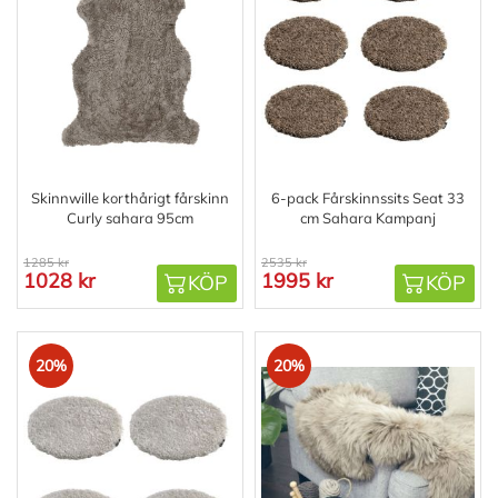
Skinnwille korthårigt fårskinn
6-pack Fårskinnssits Seat 33
Curly sahara 95cm
cm Sahara Kampanj
1285 kr
2535 kr
1028 kr
1995 kr
KÖP
KÖP
20%
20%