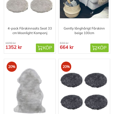
4-pack Fårskinnssits Seat 33
Gently långhårigt Fårskinn
cm Moonlight Kampanj
beige 100cm
1690 kr
830 kr
1352 kr
664 kr
KÖP
KÖP
20%
20%