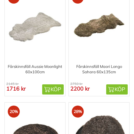
Fårskinnsfäll Aussie Moonlight
Fårskinnsfäll Maori Longo
60x100cm
Sahara 60x135cm
2145 kr
2750 kr
1716 kr
2200 kr
KÖP
KÖP
20%
28%