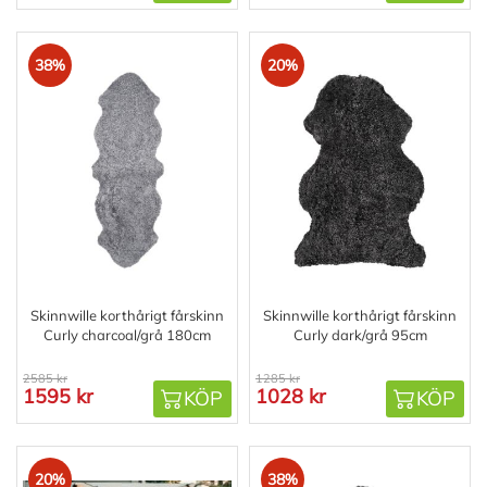
38%
20%
Skinnwille korthårigt fårskinn
Skinnwille korthårigt fårskinn
Curly charcoal/grå 180cm
Curly dark/grå 95cm
2585 kr
1285 kr
1595 kr
1028 kr
KÖP
KÖP
20%
38%