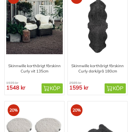
Skinnwille korthårigt fårskinn
Skinnwille korthårigt fårskinn
Curly vit 135cm
Curly dark/grå 180cm
1935 kr
2585 kr
1548 kr
1595 kr
KÖP
KÖP
20%
20%