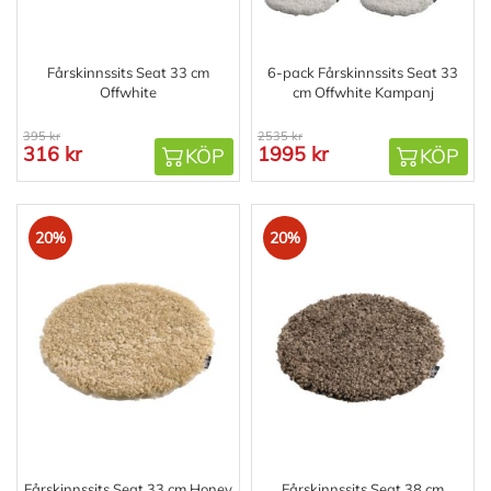
Fårskinnssits Seat 33 cm
6-pack Fårskinnssits Seat 33
Offwhite
cm Offwhite Kampanj
395 kr
2535 kr
316 kr
1995 kr
KÖP
KÖP
20%
20%
Fårskinnssits Seat 33 cm Honey
Fårskinnssits Seat 38 cm