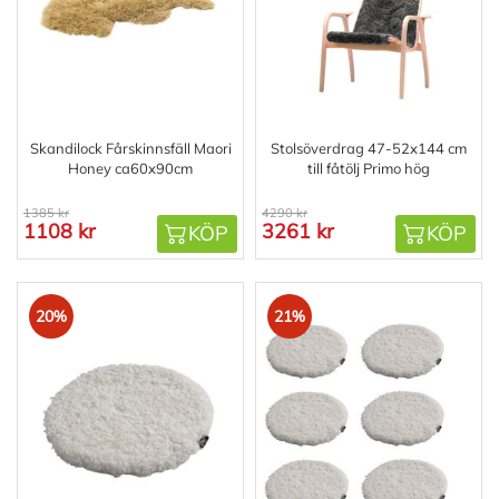
Skandilock Fårskinnsfäll Maori
Stolsöverdrag 47-52x144 cm
Honey ca60x90cm
till fåtölj Primo hög
1385 kr
4290 kr
1108 kr
3261 kr
KÖP
KÖP
20%
21%