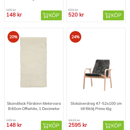
185 kr
650 kr
148 kr
520 kr
KÖP
KÖP
20%
24%
Skandilock Fårskinn Metervara
Stolsöverdrag 47-52x100 cm
B:60cm Offwhite, 1 Decimeter
till fåtölj Primo låg
185 kr
3415 kr
148 kr
2595 kr
KÖP
KÖP