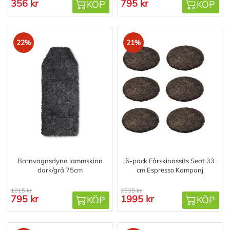
356 kr
795 kr
KÖP
KÖP
22%
21%
Barnvagnsdyna lammskinn
6-pack Fårskinnssits Seat 33
dark/grå 75cm
cm Espresso Kampanj
1015 kr
2535 kr
795 kr
1995 kr
KÖP
KÖP