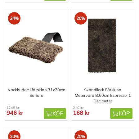
24%
20%
Nackkudde i fårskinn 31x20cm
Skandilock Fårskinn
Sahara
Metervara B:60cm Espresso, 1
Decimeter
1245 kr
210 kr
946 kr
168 kr
KÖP
KÖP
20%
20%