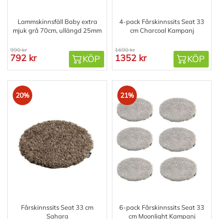
Lammskinnsfäll Baby extra
4-pack Fårskinnssits Seat 33
mjuk grå 70cm, ullängd 25mm
cm Charcoal Kampanj
990 kr
1690 kr
792 kr
1352 kr
KÖP
KÖP
20%
21%
Fårskinnssits Seat 33 cm
6-pack Fårskinnssits Seat 33
Sahara
cm Moonlight Kampanj