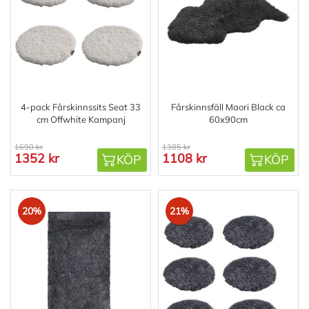
4-pack Fårskinnssits Seat 33
Fårskinnsfäll Maori Black ca
cm Offwhite Kampanj
60x90cm
1690 kr
1385 kr
1352 kr
1108 kr
KÖP
KÖP
20%
21%