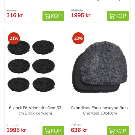
395 kr
2535 kr
316 kr
1995 kr
KÖP
KÖP
21%
20%
6-pack Fårskinnssits Seat 33
Skandilock Fårskinnsdyna Buzz
cm Black Kampanj
Charcoal 38x40cm
2535 kr
795 kr
1995 kr
636 kr
KÖP
KÖP