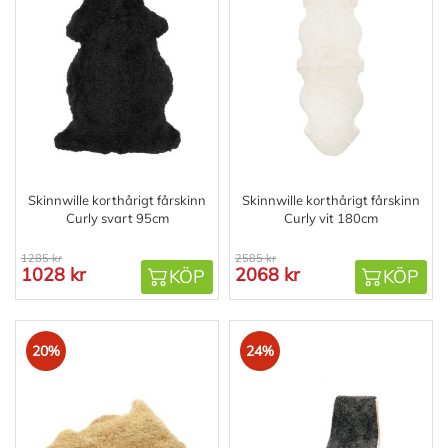
Skinnwille korthårigt fårskinn
Skinnwille korthårigt fårskinn
Curly svart 95cm
Curly vit 180cm
1285 kr
2585 kr
1028 kr
2068 kr
KÖP
KÖP
20%
24%