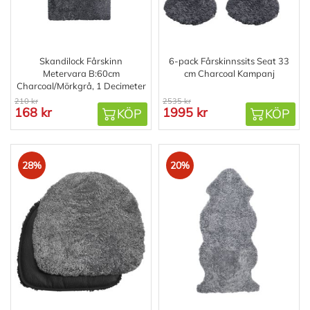
Skandilock Fårskinn
6-pack Fårskinnssits Seat 33
Metervara B:60cm
cm Charcoal Kampanj
Charcoal/Mörkgrå, 1 Decimeter
210 kr
2535 kr
168 kr
1995 kr
KÖP
KÖP
28%
20%