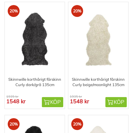
20%
20%
Skinnwille korthårigt fårskinn
Skinnwille korthårigt fårskinn
Curly dark/grå 135cm
Curly beige/moonlight 135cm
1935 kr
1935 kr
1548 kr
1548 kr
KÖP
KÖP
20%
20%