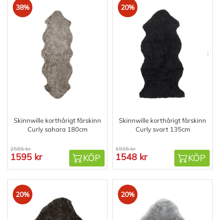
38%
20%
Skinnwille korthårigt fårskinn
Skinnwille korthårigt fårskinn
Curly sahara 180cm
Curly svart 135cm
2585 kr
1935 kr
1595 kr
1548 kr
KÖP
KÖP
20%
20%