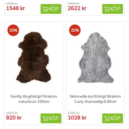
1935 kr
3450 kr
1548 kr
2622 kr
KÖP
KÖP
20%
20%
Gently långhårigt Fårskinn
Skinnwille korthårigt fårskinn
naturbrun 100cm
Curly charcoal/grå 95cm
1025 kr
1285 kr
820 kr
1028 kr
KÖP
KÖP