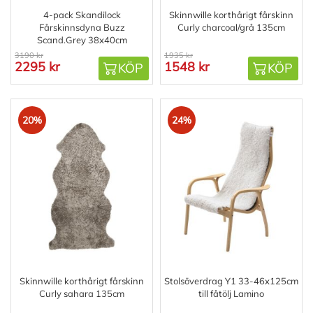
4-pack Skandilock
Skinnwille korthårigt fårskinn
Fårskinnsdyna Buzz
Curly charcoal/grå 135cm
Scand.Grey 38x40cm
3190 kr
1935 kr
2295 kr
1548 kr
KÖP
KÖP
20%
24%
Skinnwille korthårigt fårskinn
Stolsöverdrag Y1 33-46x125cm
Curly sahara 135cm
till fåtölj Lamino