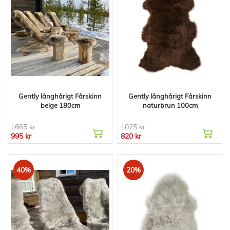
Gently långhårigt Fårskinn
Gently långhårigt Fårskinn
beige 180cm
naturbrun 100cm
1665 kr
1025 kr
995 kr
820 kr
40%
20%