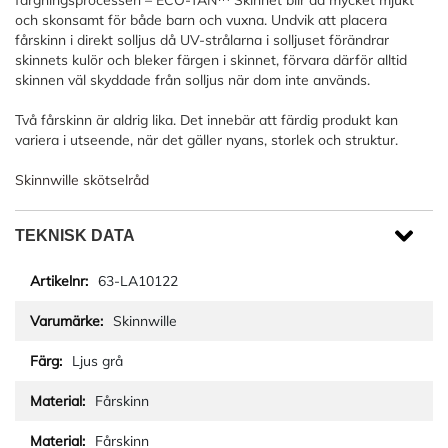
färgningsprocessen – ECO-TAN™ Skinnet blir då mycket mjukt
och skonsamt för både barn och vuxna. Undvik att placera
fårskinn i direkt solljus då UV-strålarna i solljuset förändrar
skinnets kulör och bleker färgen i skinnet, förvara därför alltid
skinnen väl skyddade från solljus när dom inte används.
Två fårskinn är aldrig lika. Det innebär att färdig produkt kan
variera i utseende, när det gäller nyans, storlek och struktur.
Skinnwille skötselråd
TEKNISK DATA
63-LA10122
Skinnwille
Ljus grå
Fårskinn
Fårskinn