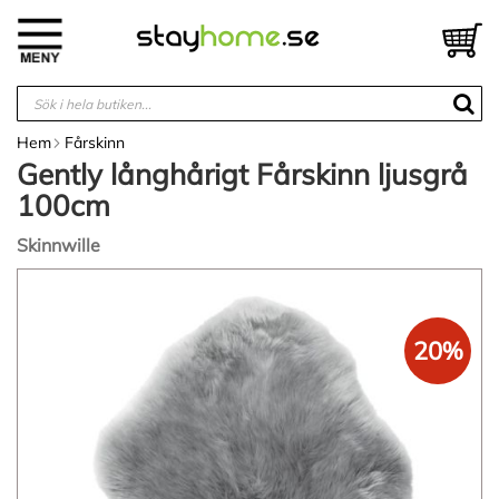
Hoppa
till
V
innehållet
Hem
Fårskinn
Gently långhårigt Fårskinn ljusgrå
100cm
Skinnwille
Hoppa
till
slutet
20%
av
bildgalleriet