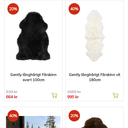
20%
40%
Gently långhårigt Fårskinn
Gently långhårigt Fårskinn vit
svart 100cm
180cm
830 kr
1665 kr
664 kr
995 kr
40%
20%