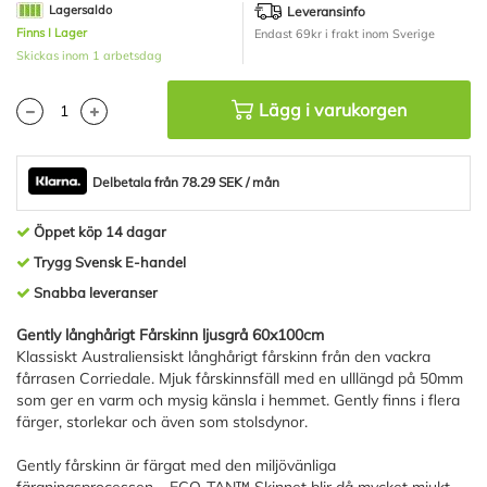
bildgalleriet
Lagersaldo
Leveransinfo
Finns I Lager
Endast 69kr i frakt inom Sverige
Skickas inom 1 arbetsdag
Lägg i varukorgen
Delbetala från 78.29 SEK / mån
Öppet köp 14 dagar
Trygg Svensk E-handel
Snabba leveranser
Gently långhårigt Fårskinn ljusgrå 60x100cm
Klassiskt Australiensiskt långhårigt fårskinn från den vackra
fårrasen Corriedale. Mjuk fårskinnsfäll med en ulllängd på 50mm
som ger en varm och mysig känsla i hemmet. Gently finns i flera
färger, storlekar och även som stolsdynor.
Gently fårskinn är färgat med den miljövänliga