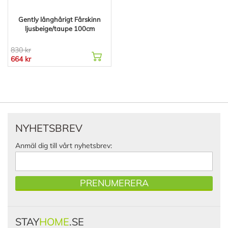
Gently långhårigt Fårskinn
ljusbeige/taupe 100cm
830 kr
664 kr
NYHETSBREV
Anmäl dig till vårt nyhetsbrev:
PRENUMERERA
STAY
HOME
.SE