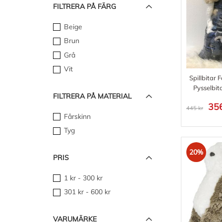
FILTRERA PÅ FÄRG
Beige
Brun
Grå
Vit
Spillbitar 
Pysselbit
FILTRERA PÅ MATERIAL
356
445 kr
Fårskinn
Tyg
20%
PRIS
1 kr
-
300 kr
301 kr
-
600 kr
VARUMÄRKE