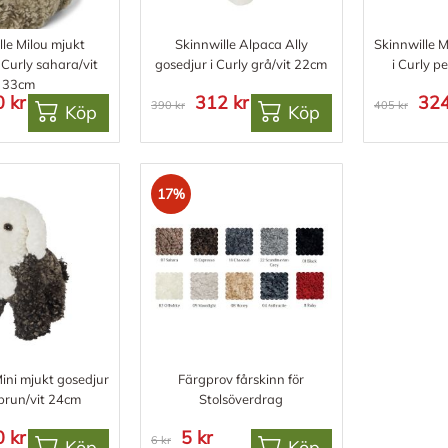
lle Milou mjukt
Skinnwille Alpaca Ally
Skinnwille M
 Curly sahara/vit
gosedjur i Curly grå/vit 22cm
i Curly p
33cm
 kr
312 kr
324
390 kr
405 kr
Köp
Köp
17%
Mini mjukt gosedjur
Färgprov fårskinn för
 brun/vit 24cm
Stolsöverdrag
 kr
5 kr
6 kr
Köp
Köp