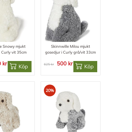
le Snowy mjukt
Skinnwille Milou mjukt
i Curly vit 35cm
gosedjur i Curly grå/vit 33cm
 kr
500 kr
625 kr
Köp
Köp
20%