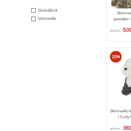
Skandilock
Skinnwi
Skinnwille
gosedjur i
500
625 kr
20%
Skinnwille 
i Curly
360
450 kr