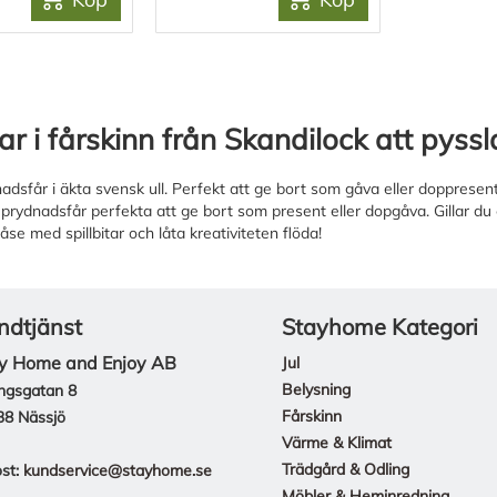
tar i fårskinn från Skandilock att pyss
dsfår i äkta svensk ull. Perfekt att ge bort som gåva eller doppresent.
prydnadsfår perfekta att ge bort som present eller dopgåva. Gillar du
se med spillbitar och låta kreativiteten flöda!
ndtjänst
Stayhome Kategori
y Home and Enjoy AB
Jul
Belysning
ngsgatan 8
Fårskinn
38 Nässjö
Värme & Klimat
Trädgård & Odling
st:
kundservice@stayhome.se
Möbler & Heminredning