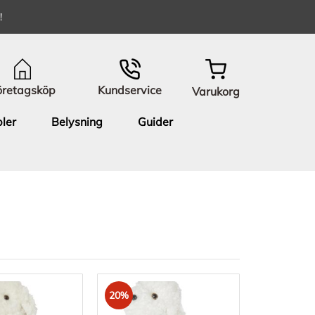
!
öretagsköp
Kundservice
Varukorg
ler
Belysning
Guider
20%