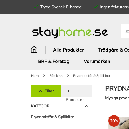
Trygg Svensk E-handel
Ingen fakturaavg
Hoppa
till
innehållet
Sök
Alla Produkter
Trädgård & Od
BRF & Företag
Varumärken
Hem
Fårskinn
Prydnadsfår & Spillbitar
PRYDNA
Filter
10
Mysiga prydna
Produkter
KATEGORI
Prydnadsfår & Spillbitar
20%