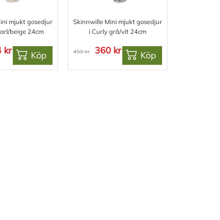
ini mjukt gosedjur
Skinnwille Mini mjukt gosedjur
earl/beige 24cm
i Curly grå/vit 24cm
 kr
360 kr
450 kr
Köp
Köp