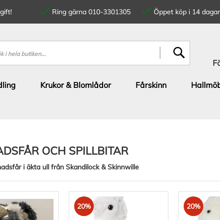
ift!
Ring gärna 010-3301305
Öppet köp i 14 dagar
SÖK
F
ling
Krukor & Blomlådor
Fårskinn
Hallmöb
DSFÅR OCH SPILLBITAR
dsfår i äkta ull från Skandilock & Skinnwille
20%
20%