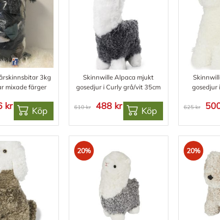
Fårskinnsbitar 3kg
Skinnwille Alpaca mjukt
Skinnwil
ar mixade färger
gosedjur i Curly grå/vit 35cm
gosedjur 
 kr
488 kr
500
610 kr
625 kr
Köp
Köp
20%
20%