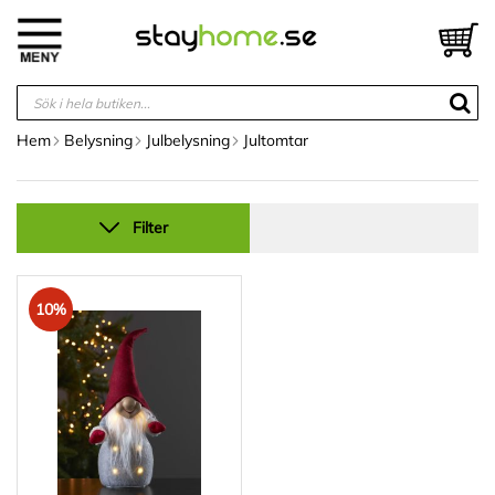
Hoppa
till
V
innehållet
Hem
Belysning
Julbelysning
Jultomtar
Filter
10%