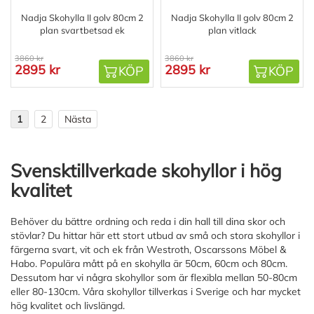
Nadja Skohylla II golv 80cm 2
Nadja Skohylla II golv 80cm 2
plan svartbetsad ek
plan vitlack
3860 kr
3860 kr
2895 kr
2895 kr
KÖP
KÖP
1
2
Nästa
Svensktillverkade skohyllor i hög
kvalitet
Behöver du bättre ordning och reda i din hall till dina skor och
stövlar? Du hittar här ett stort utbud av små och stora skohyllor i
färgerna svart, vit och ek från Westroth, Oscarssons Möbel &
Habo. Populära mått på en skohylla är 50cm, 60cm och 80cm.
Dessutom har vi några skohyllor som är flexibla mellan 50-80cm
eller 80-130cm. Våra skohyllor tillverkas i Sverige och har mycket
hög kvalitet och livslängd.