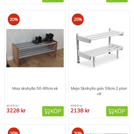
20%
25%
Moa skohylla 50-80cm ek
Meja Skohylla golv 59cm 2 plan
vit
4035 kr
2850 kr
3228 kr
2138 kr
KÖP
KÖP
25%
20%