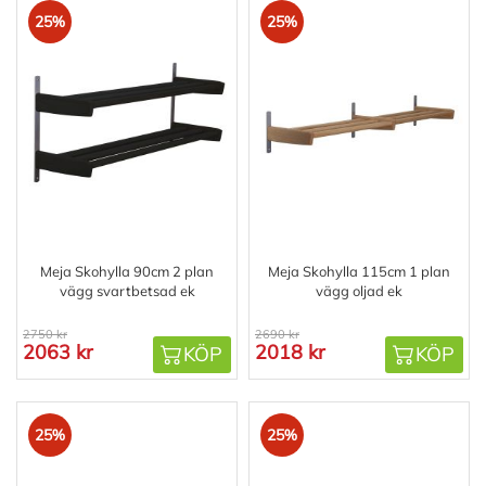
25%
25%
Meja Skohylla 90cm 2 plan
Meja Skohylla 115cm 1 plan
vägg svartbetsad ek
vägg oljad ek
2750 kr
2690 kr
2063 kr
2018 kr
KÖP
KÖP
25%
25%