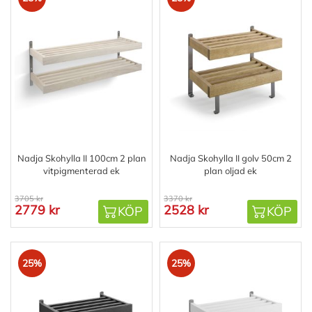
Nadja Skohylla II 100cm 2 plan
Nadja Skohylla II golv 50cm 2
vitpigmenterad ek
plan oljad ek
3705 kr
3370 kr
2779 kr
2528 kr
KÖP
KÖP
25%
25%