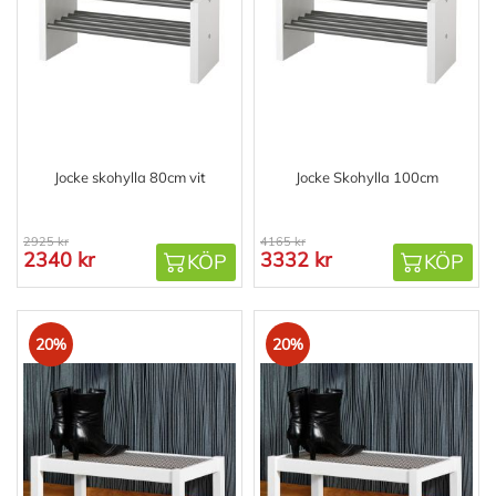
Jocke skohylla 80cm vit
Jocke Skohylla 100cm
2925 kr
4165 kr
2340 kr
3332 kr
KÖP
KÖP
20%
20%