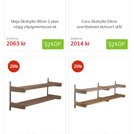
Meja Skohylla 90cm 2 plan
Cora Skohylla 59cm
vägg vitpigmenterad ek
svartbetsad ek/svart stål
2750 kr
2685 kr
2063 kr
2014 kr
KÖP
KÖP
25%
25%