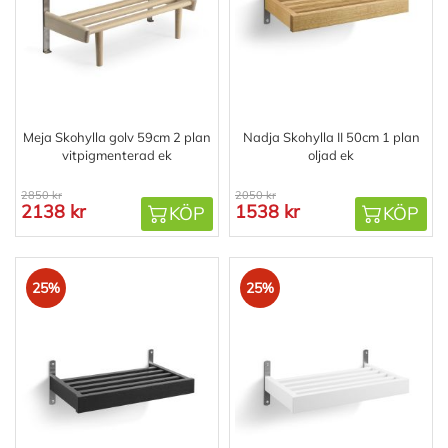
Meja Skohylla golv 59cm 2 plan
Nadja Skohylla II 50cm 1 plan
vitpigmenterad ek
oljad ek
2850 kr
2050 kr
2138 kr
1538 kr
KÖP
KÖP
25%
25%