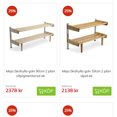
25%
25%
Meja Skohylla golv 90cm 2 plan
Meja Skohylla golv 59cm 2 plan
vitpigmenterad ek
oljad ek
3170 kr
2850 kr
2378 kr
2138 kr
KÖP
KÖP
25%
25%