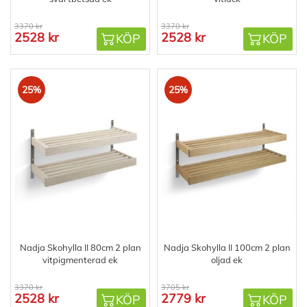
3370 kr
3370 kr
2528 kr
2528 kr
KÖP
KÖP
25%
25%
Nadja Skohylla II 80cm 2 plan
Nadja Skohylla II 100cm 2 plan
vitpigmenterad ek
oljad ek
3370 kr
3705 kr
2528 kr
2779 kr
KÖP
KÖP