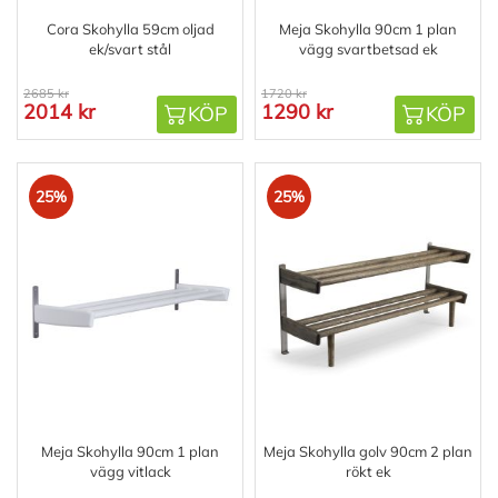
Cora Skohylla 59cm oljad
Meja Skohylla 90cm 1 plan
ek/svart stål
vägg svartbetsad ek
2685 kr
1720 kr
2014 kr
1290 kr
KÖP
KÖP
25%
25%
Meja Skohylla 90cm 1 plan
Meja Skohylla golv 90cm 2 plan
vägg vitlack
rökt ek