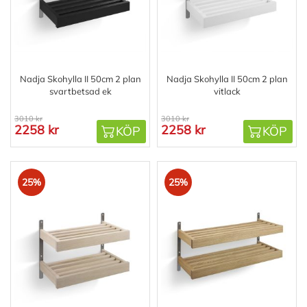
Nadja Skohylla II 50cm 2 plan
Nadja Skohylla II 50cm 2 plan
svartbetsad ek
vitlack
3010 kr
3010 kr
2258 kr
2258 kr
KÖP
KÖP
25%
25%