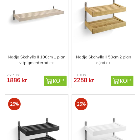
Nadja Skohylla II 100cm 1 plan
Nadja Skohylla II 50cm 2 plan
vitpigmenterad ek
oljad ek
2515 kr
3010 kr
1886 kr
2258 kr
KÖP
KÖP
25%
25%