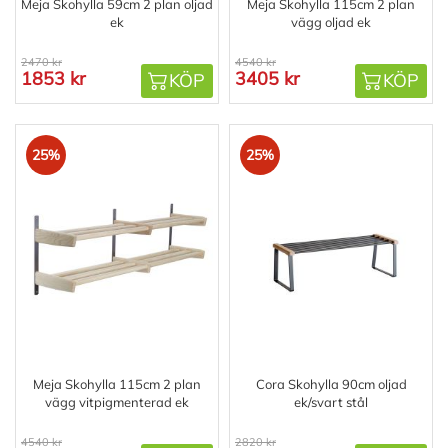
Meja Skohylla 59cm 2 plan oljad
Meja Skohylla 115cm 2 plan
ek
vägg oljad ek
2470 kr
4540 kr
1853 kr
3405 kr
KÖP
KÖP
25%
25%
Meja Skohylla 115cm 2 plan
Cora Skohylla 90cm oljad
vägg vitpigmenterad ek
ek/svart stål
4540 kr
2820 kr