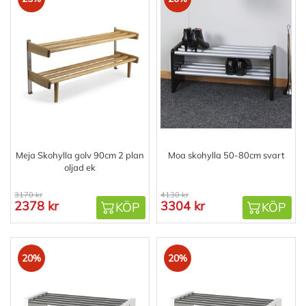
Meja Skohylla golv 90cm 2 plan
Moa skohylla 50-80cm svart
oljad ek
3170 kr
4130 kr
2378 kr
3304 kr
KÖP
KÖP
20%
20%