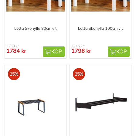
Lotta Skohylla 80cm vit
Lotta Skohylla 100cm vit
2230 kr
2245 kr
1784 kr
1796 kr
KÖP
KÖP
25%
25%