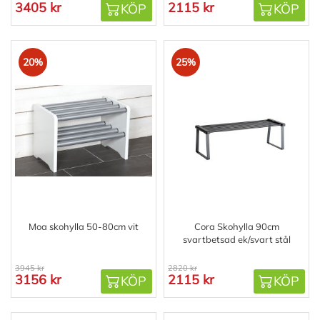
3405 kr
2115 kr
KÖP
KÖP
20%
25%
Moa skohylla 50-80cm vit
Cora Skohylla 90cm
svartbetsad ek/svart stål
3945 kr
2820 kr
3156 kr
2115 kr
KÖP
KÖP