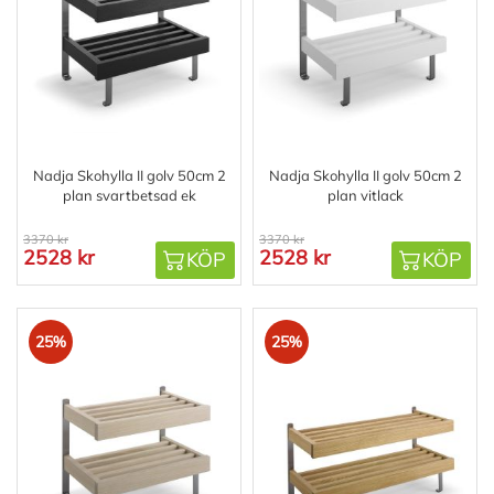
Nadja Skohylla II golv 50cm 2
Nadja Skohylla II golv 50cm 2
plan svartbetsad ek
plan vitlack
3370 kr
3370 kr
2528 kr
2528 kr
KÖP
KÖP
25%
25%