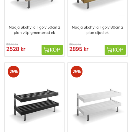
Nadja Skohylla II golv 50cm 2
Nadja Skohylla II golv 80cm 2
plan vitpigmenterad ek
plan oljad ek
3370 kr
3860 kr
2528 kr
2895 kr
KÖP
KÖP
25%
25%