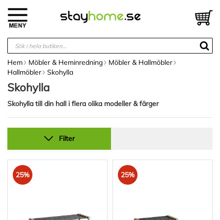
Hoppa
till
V
innehållet
Hem
Möbler & Heminredning
Möbler & Hallmöbler
Hallmöbler
Skohylla
Skohylla
Skohylla till din hall i flera olika modeller & färger
Filter
25%
25%