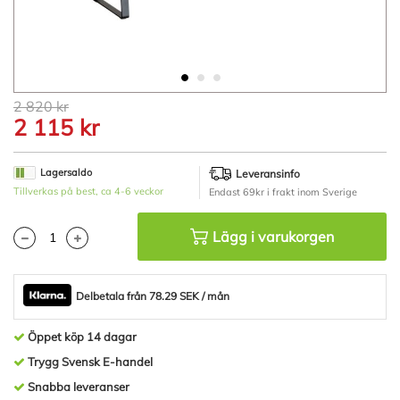
Hoppa
2 820 kr
till
2 115 kr
början
av
bildgalleriet
Lagersaldo
Leveransinfo
Tillverkas på best, ca 4-6 veckor
Endast 69kr i frakt inom Sverige
Lägg i varukorgen
Delbetala från 78.29 SEK / mån
Öppet köp 14 dagar
Trygg Svensk E-handel
Snabba leveranser