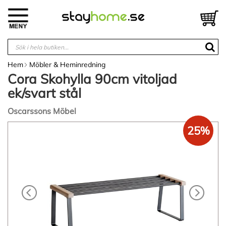
Hoppa
till
V
innehållet
Hem
Möbler & Heminredning
Cora Skohylla 90cm vitoljad
ek/svart stål
Oscarssons Möbel
Hoppa
25%
till
slutet
av
bildgalleriet