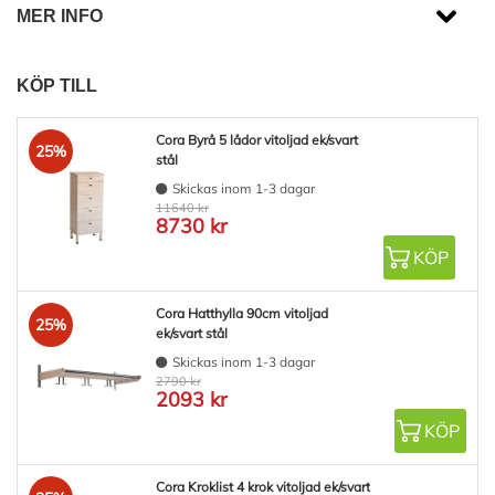
MER INFO
KÖP TILL
Cora Byrå 5 lådor vitoljad ek/svart
25%
stål
Skickas inom 1-3 dagar
11640 kr
8730 kr
KÖP
Cora Hatthylla 90cm vitoljad
25%
ek/svart stål
Skickas inom 1-3 dagar
2790 kr
2093 kr
KÖP
Cora Kroklist 4 krok vitoljad ek/svart