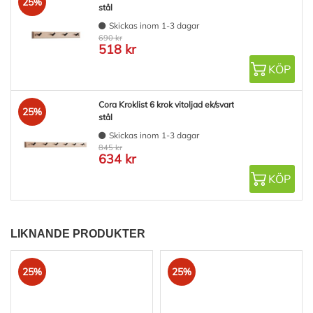
25%
stål
Skickas inom 1-3 dagar
690 kr
518 kr
KÖP
Cora Kroklist 6 krok vitoljad ek/svart
25%
stål
Skickas inom 1-3 dagar
845 kr
634 kr
KÖP
LIKNANDE PRODUKTER
25%
25%