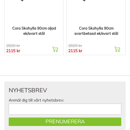
Cora Skohylla 90cm oljad
Cora Skohylla 90cm
ek/svart stål
svartbetsad ek/svart stål
2820 kr
2820 kr
2115 kr
2115 kr
NYHETSBREV
Anmäl dig till vårt nyhetsbrev:
PRENUMERERA