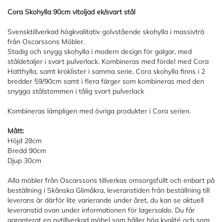
Cora Skohylla 90cm vitoljad ek/svart stål
Svensktillverkad högkvalitativ golvstående skohylla i massivträ
från Oscarssons Möbler.
Stadig och snygg skohylla i modern design för galgar, med
ståldetaljer i svart pulverlack. Kombineras med fördel med Cora
Hatthylla, samt kroklister i samma serie. Cora skohylla finns i 2
bredder 59/90cm samt i flera färger som kombineras med den
snygga stålstommen i tålig svart pulverlack
Kombineras lämpligen med övriga produkter i Cora serien.
Mått:
Höjd 28cm
Bredd 90cm
Djup 30cm
Alla möbler från Oscarssons tillverkas omsorgsfullt och enbart på
beställning i Skånska Glimåkra, leveranstiden från beställning till
leverans är därför lite varierande under året, du kan se aktuell
leveranstid ovan under informationen för lagersaldo. Du får
garanterat en nytillverkad möbel som håller hög kvalité och som