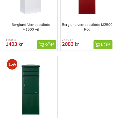
Berglund Veckopostlåda
Berglund veckopostlåda M2500
M1500 Vit
Röd
1650 kr
2450 kr
1403 kr
2083 kr
KÖP
KÖP
15%