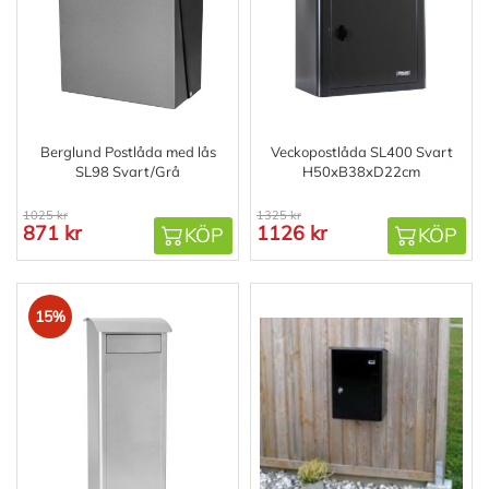
Berglund Postlåda med lås
Veckopostlåda SL400 Svart
SL98 Svart/Grå
H50xB38xD22cm
1025 kr
1325 kr
871 kr
1126 kr
KÖP
KÖP
15%