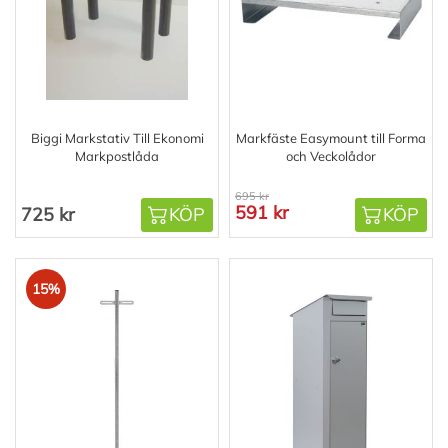
Biggi Markstativ Till Ekonomi
Markfäste Easymount till Forma
Markpostlåda
och Veckolådor
695 kr
591 kr
725 kr
KÖP
KÖP
15%