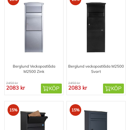
Berglund Veckopostlåda
Berglund veckopostlåda M2500
M2500 Zink
Svart
2450 kr
2450 kr
2083 kr
2083 kr
KÖP
KÖP
15%
15%