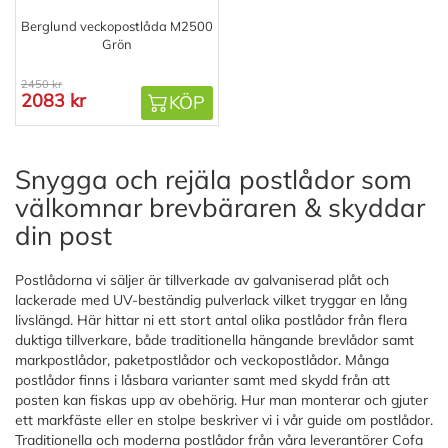
Berglund veckopostlåda M2500
Grön
2450 kr
2083 kr
KÖP
Snygga och rejäla postlådor som
välkomnar brevbäraren & skyddar
din post
Postlådorna vi säljer är tillverkade av galvaniserad plåt och
lackerade med UV-beständig pulverlack vilket tryggar en lång
livslängd. Här hittar ni ett stort antal olika postlådor från flera
duktiga tillverkare, både traditionella hängande brevlådor samt
markpostlådor, paketpostlådor och veckopostlådor. Många
postlådor finns i låsbara varianter samt med skydd från att
posten kan fiskas upp av obehörig. Hur man monterar och gjuter
ett markfäste eller en stolpe beskriver vi i vår guide om postlådor.
Traditionella och moderna postlådor från våra leverantörer Cofa