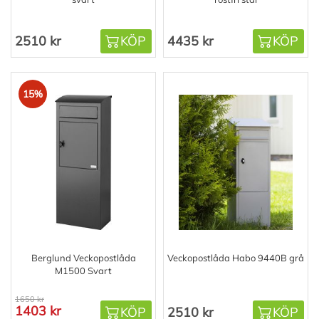
2510 kr
KÖP
4435 kr
KÖP
15%
Berglund Veckopostlåda
Veckopostlåda Habo 9440B grå
M1500 Svart
1650 kr
1403 kr
KÖP
2510 kr
KÖP