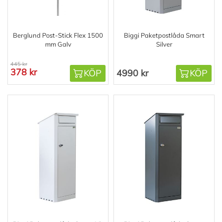
Berglund Post-Stick Flex 1500
Biggi Paketpostlåda Smart
mm Galv
Silver
445 kr
378 kr
KÖP
4990 kr
KÖP