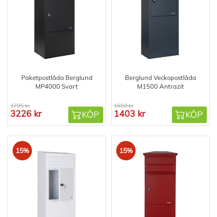
Paketpostlåda Berglund
Berglund Veckopostlåda
MP4000 Svart
M1500 Antrazit
3795 kr
1650 kr
3226 kr
1403 kr
KÖP
KÖP
15%
15%