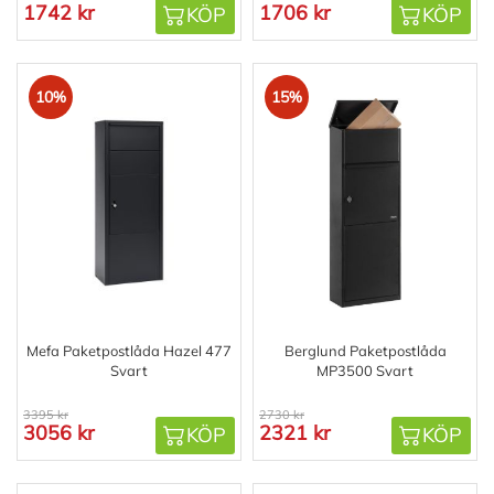
1742 kr
1706 kr
KÖP
KÖP
10%
15%
Mefa Paketpostlåda Hazel 477
Berglund Paketpostlåda
Svart
MP3500 Svart
3395 kr
2730 kr
3056 kr
2321 kr
KÖP
KÖP