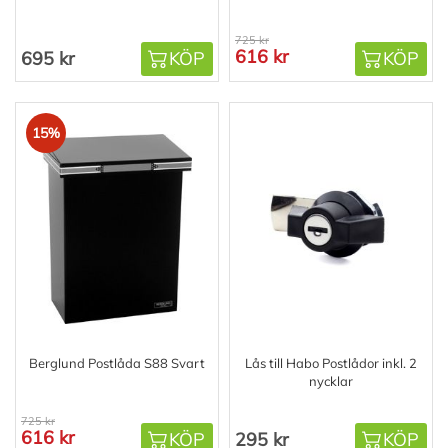
725 kr
616 kr
695 kr
KÖP
KÖP
15%
Berglund Postlåda S88 Svart
Lås till Habo Postlådor inkl. 2
nycklar
725 kr
616 kr
KÖP
295 kr
KÖP