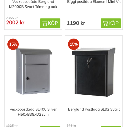
Veckopostlåda Berglund
Biggi postlåda Ekonomi Mini Vit
M2000B Svart Tömning bak
2355 kr
2002 kr
KÖP
1190 kr
KÖP
15%
15%
Veckopostlåda SL400 Silver
Berglund Postlåda SL92 Svart
H50xB38xD22cm
1325 kr
875 kr