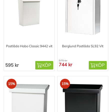
Postlåda Habo Classic 9442 vit
Berglund Postlåda SL92 Vit
875 kr
744 kr
595 kr
KÖP
KÖP
15%
15%