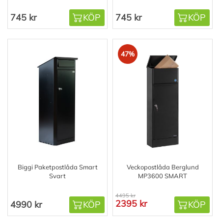
745 kr
KÖP
745 kr
KÖP
47%
Biggi Paketpostlåda Smart
Veckopostlåda Berglund
Svart
MP3600 SMART
4495 kr
2395 kr
4990 kr
KÖP
KÖP