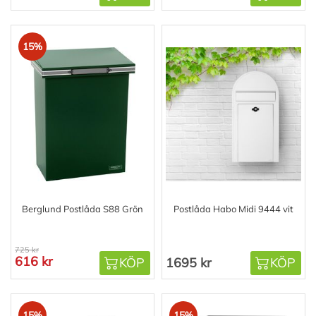
15%
Berglund Postlåda S88 Grön
Postlåda Habo Midi 9444 vit
725 kr
616 kr
KÖP
1695 kr
KÖP
15%
15%