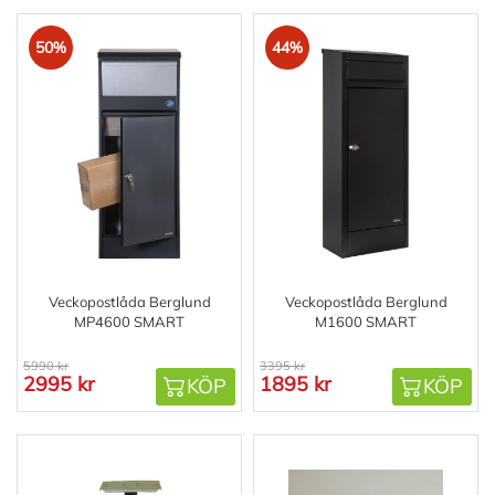
50%
44%
Veckopostlåda Berglund
Veckopostlåda Berglund
MP4600 SMART
M1600 SMART
5990 kr
3395 kr
2995 kr
1895 kr
KÖP
KÖP