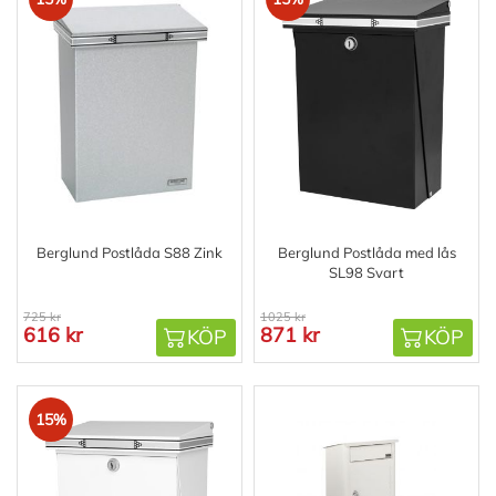
Berglund Postlåda S88 Zink
Berglund Postlåda med lås
SL98 Svart
725 kr
1025 kr
616 kr
871 kr
KÖP
KÖP
15%