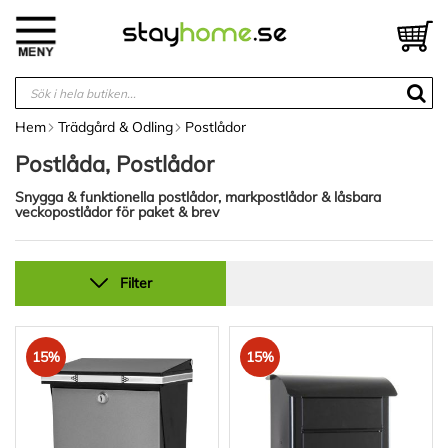
Hoppa
till
V
innehållet
Hem
Trädgård & Odling
Postlådor
Postlåda, Postlådor
Snygga & funktionella postlådor, markpostlådor & låsbara
veckopostlådor för paket & brev
Filter
15%
15%