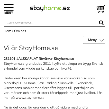
Hoppa
till
V
innehållet
Hem
Om oss
Meny
Vi är StayHome.se
231101 #ÄLSKAPLÅT förvärvar Stayhome.se
StayHome.se grundades 2011 i syfte att skapa en trygg Svensk
e-handel som vilade på kunskap och kvalité.
Under åren har många kända svenska varumärken så som
Markslöjd, PR-Home, Star Trading, Skinnwille, Skandilock,
Oscarssons möbler med flera fått läggas till i portföljen av
varumärken och som är stark förknippade med just kvalitet. Läs
mer på
www.stayhome.se
Nu är det dags för grundarna att gå vidare med andra