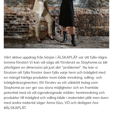
Vårt aktiva uppdrag från början i ÄLSKAPLÅT var att fylla några
tomma fönster! Vi kan väl säga att förvärvet av Stayhome.se blir
ytterligare en dimension på just det ”problemet”. Nu kan vi
förutom att fylla fönster även fylla varje hem och trädgård med
en mängd härliga produkter inom både inredning, odling- och
trädgårdssegmenten. Ett förvärv av ett välskött bolag som
Stayhome.se ser ger oss stora möjligheter och en framtida
potential med så väl egendesignade möbler, heminredning och
produkter till trädgård och odling både i materialet plåt men även
med andra material säger Anna Giss, VD och delägare hos
#ÄLSKAPLÅT.