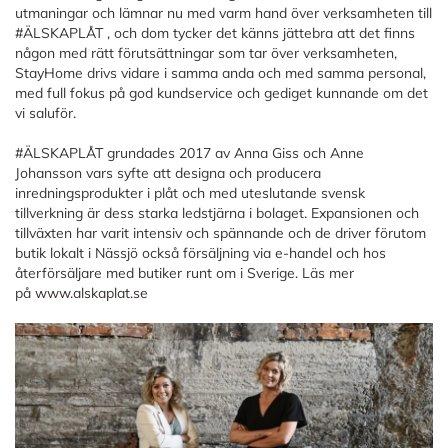
utmaningar och lämnar nu med varm hand över verksamheten till
#ÄLSKAPLÅT , och dom tycker det känns jättebra att det finns
någon med rätt förutsättningar som tar över verksamheten,
StayHome drivs vidare i samma anda och med samma personal,
med full fokus på god kundservice och gediget kunnande om det
vi saluför.
#ÄLSKAPLÅT grundades 2017 av Anna Giss och Anne
Johansson vars syfte att designa och producera
inredningsprodukter i plåt och med uteslutande svensk
tillverkning är dess starka ledstjärna i bolaget. Expansionen och
tillväxten har varit intensiv och spännande och de driver förutom
butik lokalt i Nässjö också försäljning via e-handel och hos
återförsäljare med butiker runt om i Sverige. Läs mer
på
www.alskaplat.se