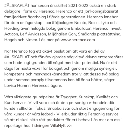
#ÄLSKAPLÅT har sedan årsskiftet 2021-2022 också en stark
delägare i form av Herenco. Herenco är ett Jönköpingsbaserat
familjedrivet ägarbolag i fjärde generationen. Herenco innehar
förutom delägarskap i portföljbolagen Nolato, Balco, Lyko och
Hövding även helägda bolag genom Emballator, Herenco Invest,
Acticon, Leif Arvidsson, Miljöhallen Golv, Smålands plattsättning,
Hagab och Nimex. Läs mer på
www.herenco.com
När Herenco tog ett aktivt beslut om att vara en del av
#ÄLSKAPLÅT och förvärv gjordes såg vi två drivna entreprenörer
som hade lagt grunden till något med stor potential. Nu är det
dags för nästa växel för bolaget och genom möjliga synergier,
kompetens och marknadskännedom tror vi att dessa två bolag
under samma paraply tillsammans kan bli ännu bättre, säger
Lovisa Hamrin Herencos ägare.
Våra viktigaste grundpelare är Trygghet, Kunskap, Kvalitét och
Kundservice. Vi vill vara och är den personliga e-handeln där
kunden alltid är i fokus. Snabba svar och stort engagemang för
våra kunder är våra ledord - Vi erbjuder riktig Personlig service
så att ni skall hitta rätt produkter för ert behov. Läs mer om oss i
reportage hos
Tidningen VillaNytt >>
.