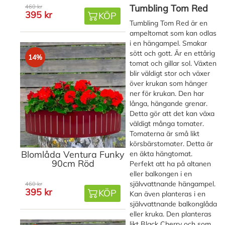
Tumbling Tom Red
460 kr
395 kr
KÖP
Tumbling Tom Red är en
ampeltomat som kan odlas
i en hängampel. Smakar
sött och gott. Är en ettårig
14%
tomat och gillar sol. Växten
blir väldigt stor och växer
över krukan som hänger
ner för krukan. Den har
långa, hängande grenar.
Detta gör att det kan växa
väldigt många tomater.
Tomaterna är små likt
körsbärstomater. Detta är
Blomlåda Ventura Funky
en äkta hängtomat.
90cm Röd
Perfekt att ha på altanen
eller balkongen i en
självvattnande hängampel.
460 kr
395 kr
KÖP
Kan även planteras i en
självvattnande balkonglåda
eller kruka. Den planteras
likt Black Cherry och som