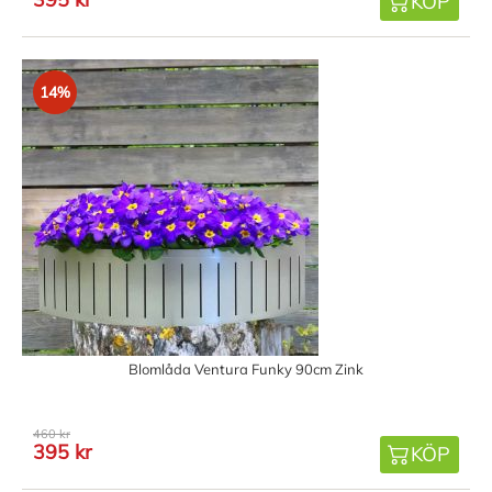
KÖP
14%
Blomlåda Ventura Funky 90cm Zink
460 kr
395 kr
KÖP