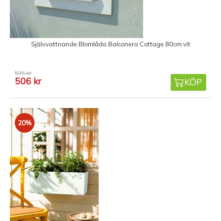
Självvattnande Blomlåda Balconera Cottage 80cm vit
595 kr
506 kr
KÖP
20%