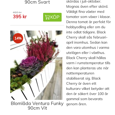
90cm Svart
skördas i juli-oktober.
Mognas även efter skörd.
Väldigt fina växter med
460 kr
395 kr
KÖP
tomater som växer i klasar.
Denna tomat är perfekt för
hobbyodling eller om du
inte odlat tidigare. Black
Cherry skall sås februari-
14%
april inomhus. Sedan kan
den vara utomhus i varma
utelägen eller i växthus.
Black Cherry skall hållas
varm i rumstemperatur tills
den kan planteras ute när
nattemperaturen
stabiliserat sig. Black
Cherry är även ett
kulturarv vilket betyder att
den är säkert över 100 år
gammal som bevarats
Blomlåda Ventura Funky
genom åren.
90cm Vit