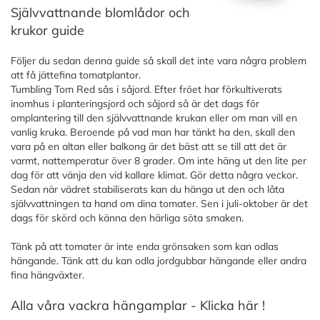
Självvattnande blomlådor och
krukor guide
Följer du sedan denna guide så skall det inte vara några problem
att få jättefina tomatplantor.
Tumbling Tom Red sås i såjord. Efter fröet har förkultiverats
inomhus i planteringsjord och såjord så är det dags för
omplantering till den självvattnande krukan eller om man vill en
vanlig kruka. Beroende på vad man har tänkt ha den, skall den
vara på en altan eller balkong är det bäst att se till att det är
varmt, nattemperatur över 8 grader. Om inte häng ut den lite per
dag för att vänja den vid kallare klimat. Gör detta några veckor.
Sedan när vädret stabiliserats kan du hänga ut den och låta
självvattningen ta hand om dina tomater. Sen i juli-oktober är det
dags för skörd och känna den härliga söta smaken.
Tänk på att tomater är inte enda grönsaken som kan odlas
hängande. Tänk att du kan odla jordgubbar hängande eller andra
fina hängväxter.
Alla våra vackra hängamplar - Klicka här !