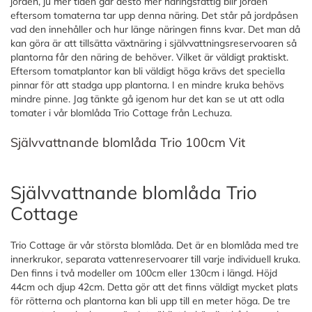
jorden, ju mer tiden går desto mer näringsfattig blir jorden
eftersom tomaterna tar upp denna näring. Det står på jordpåsen
vad den innehåller och hur länge näringen finns kvar. Det man då
kan göra är att tillsätta växtnäring i självvattningsreservoaren så
plantorna får den näring de behöver. Vilket är väldigt praktiskt.
Eftersom tomatplantor kan bli väldigt höga krävs det speciella
pinnar för att stadga upp plantorna. I en mindre kruka behövs
mindre pinne. Jag tänkte gå igenom hur det kan se ut att odla
tomater i vår blomlåda Trio Cottage från Lechuza.
Självvattnande blomlåda Trio 100cm Vit
Självvattnande blomlåda Trio
Cottage
Trio Cottage är vår största blomlåda. Det är en blomlåda med tre
innerkrukor, separata vattenreservoarer till varje individuell kruka.
Den finns i två modeller om 100cm eller 130cm i längd. Höjd
44cm och djup 42cm. Detta gör att det finns väldigt mycket plats
för rötterna och plantorna kan bli upp till en meter höga. De tre