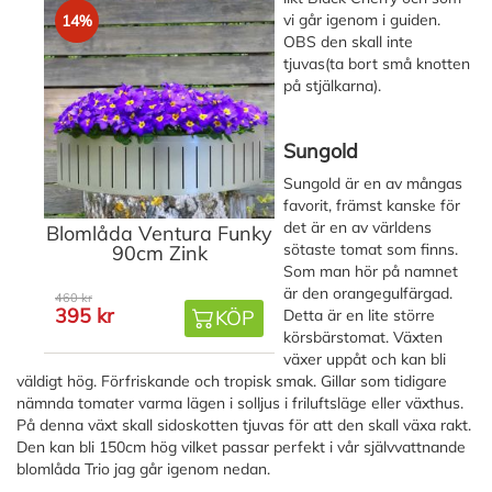
vi går igenom i guiden.
14%
OBS den skall inte
tjuvas(ta bort små knotten
på stjälkarna).
Sungold
Sungold är en av mångas
favorit, främst kanske för
det är en av världens
Blomlåda Ventura Funky
sötaste tomat som finns.
90cm Zink
Som man hör på namnet
är den orangegulfärgad.
460 kr
395 kr
KÖP
Detta är en lite större
körsbärstomat. Växten
växer uppåt och kan bli
väldigt hög. Förfriskande och tropisk smak. Gillar som tidigare
nämnda tomater varma lägen i solljus i friluftsläge eller växthus.
På denna växt skall sidoskotten tjuvas för att den skall växa rakt.
Den kan bli 150cm hög vilket passar perfekt i vår självvattnande
blomlåda Trio jag går igenom nedan.