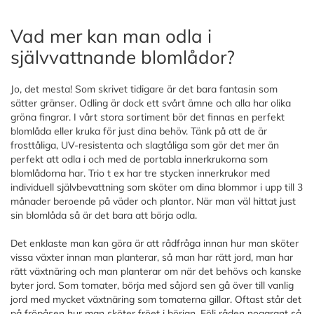
Vad mer kan man odla i
självvattnande blomlådor?
Jo, det mesta! Som skrivet tidigare är det bara fantasin som
sätter gränser. Odling är dock ett svårt ämne och alla har olika
gröna fingrar. I vårt stora sortiment bör det finnas en perfekt
blomlåda eller kruka för just dina behöv. Tänk på att de är
frosttåliga, UV-resistenta och slagtåliga som gör det mer än
perfekt att odla i och med de portabla innerkrukorna som
blomlådorna har. Trio t ex har tre stycken innerkrukor med
individuell självbevattning som sköter om dina blommor i upp till 3
månader beroende på väder och plantor. När man väl hittat just
sin blomlåda så är det bara att börja odla.
Det enklaste man kan göra är att rådfråga innan hur man sköter
vissa växter innan man planterar, så man har rätt jord, man har
rätt växtnäring och man planterar om när det behövs och kanske
byter jord. Som tomater, börja med såjord sen gå över till vanlig
jord med mycket växtnäring som tomaterna gillar. Oftast står det
på fröpåsen hur man sköter fröet i början. Följ råden noggrant så