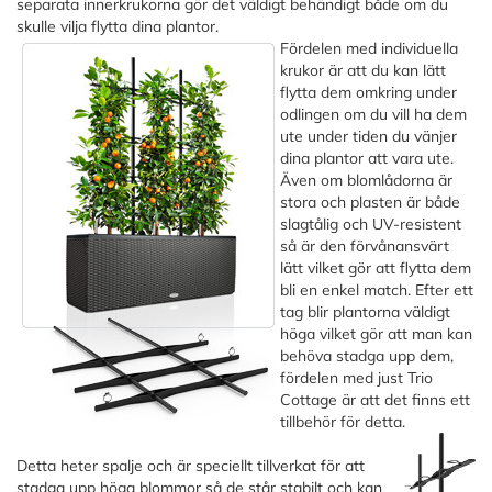
separata innerkrukorna gör det väldigt behändigt både om du
skulle vilja flytta dina plantor.
Fördelen med individuella
krukor är att du kan lätt
flytta dem omkring under
odlingen om du vill ha dem
ute under tiden du vänjer
dina plantor att vara ute.
Även om blomlådorna är
stora och plasten är både
slagtålig och UV-resistent
så är den förvånansvärt
lätt vilket gör att flytta dem
bli en enkel match. Efter ett
tag blir plantorna väldigt
höga vilket gör att man kan
behöva stadga upp dem,
fördelen med just Trio
Cottage är att det finns ett
tillbehör för detta.
Detta heter spalje och är speciellt tillverkat för att
stadga upp höga blommor så de står stabilt och kan