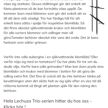
växa sig starkare. Dessa ställningar gör det enkelt att
fästa plantorna så de kan fortsätta växa uppåt. De
kommer även med klämmor som gör det enkelt att se
till att dem står stadigt. Trio har färdiga hål för att
enkelt bara sätta i spalje för respektive blomlåda. Så
det finns absolut självvattnande krukor och blomlådor
för alla sorters blommor och odlingar man vill
göra.Tomater behöver absolut inte vara det enda. Det är bara
fantasin som sätter gränser.
Varför inte odla aubergine i en självvattnande blomlåda? Eller
varför nöja sig med en tomatsort? Du har plats för tre om du
skulle vilja. Varför bara odla grönsaker? Man kan även pryda sina
blomlådor och krukor med blommor i botten för att göra din
odling extra fint. Det fina är också att du inte behöver tänka på
bevattningen utan det sköts helt av sig själv efter en viss tid då
rötterna kommit så långt att plantan själv får den näring den
behöver.
Hela Lechuza Trio-serien hittar du hos oss -
Klicka här !