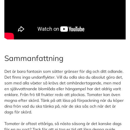
Sammanfattning
Det är bara fantasin som sätter gränser för dig och ditt odlande.
Det finns inga undanflykter. Vill du odla ska du absolut göra det,
som med alla växter så krävs det omhändertagande, men med
en självvattnande blomlåda eller hängampel har det aldrig varit
enklare. Från frö till frukter redo att plockas. Tomater kan även
mogna efter skörd. Tänk på att läsa på förpackning när du köper
dina frön vad du ska tänka på, när de ska sås och när det är
dags för skörd.
Tomater är oftast ettåriga, så nästa säsong är det kanske dags
för en ny sort? Tack för att ni tog er tid att läsa denna guide.