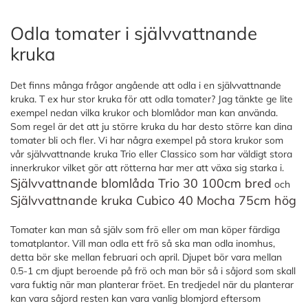
Odla tomater i självvattnande
kruka
Det finns många frågor angående att odla i en självvattnande
kruka. T ex hur stor kruka för att odla tomater? Jag tänkte ge lite
exempel nedan vilka krukor och blomlådor man kan använda.
Som regel är det att ju större kruka du har desto större kan dina
tomater bli och fler. Vi har några exempel på stora krukor som
vår självvattnande kruka Trio eller Classico som har väldigt stora
innerkrukor vilket gör att rötterna har mer att växa sig starka i.
Självvattnande blomlåda Trio 30 100cm bred
och
Självvattnande kruka Cubico 40 Mocha 75cm hög
Tomater kan man så själv som frö eller om man köper färdiga
tomatplantor. Vill man odla ett frö så ska man odla inomhus,
detta bör ske mellan februari och april. Djupet bör vara mellan
0.5-1 cm djupt beroende på frö och man bör så i såjord som skall
vara fuktig när man planterar fröet. En tredjedel när du planterar
kan vara såjord resten kan vara vanlig blomjord eftersom