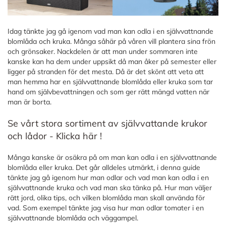
Idag tänkte jag gå igenom vad man kan odla i en självvattnande
blomlåda och kruka. Många såhär på våren vill plantera sina frön
och grönsaker. Nackdelen är att man under sommaren inte
kanske kan ha dem under uppsikt då man åker på semester eller
ligger på stranden för det mesta. Då är det skönt att veta att
man hemma har en självvattnande blomlåda eller kruka som tar
hand om självbevattningen och som ger rätt mängd vatten när
man är borta.
Se vårt stora sortiment av självvattande krukor
och lådor - Klicka här !
Många kanske är osäkra på om man kan odla i en självvattnande
blomlåda eller kruka. Det går alldeles utmärkt, i denna guide
tänkte jag gå igenom hur man odlar och vad man kan odla i en
självvattnande kruka och vad man ska tänka på. Hur man väljer
rätt jord, olika tips, och vilken blomlåda man skall använda för
vad. Som exempel tänkte jag visa hur man odlar tomater i en
självvattnande blomlåda och väggampel.