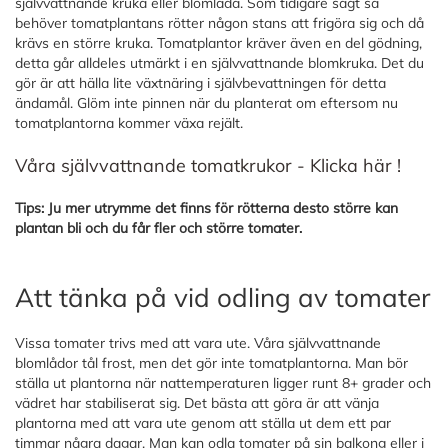
självvattnande kruka eller blomlåda. Som tidigare sagt så
behöver tomatplantans rötter någon stans att frigöra sig och då
krävs en större kruka. Tomatplantor kräver även en del gödning,
detta går alldeles utmärkt i en självvattnande blomkruka. Det du
gör är att hälla lite växtnäring i självbevattningen för detta
ändamål. Glöm inte pinnen när du planterat om eftersom nu
tomatplantorna kommer växa rejält.
Våra självvattnande tomatkrukor - Klicka här !
Tips: Ju mer utrymme det finns för rötterna desto större kan
plantan bli och du får fler och större tomater.
Att tänka på vid odling av tomater
Vissa tomater trivs med att vara ute. Våra självvattnande
blomlådor tål frost, men det gör inte tomatplantorna. Man bör
ställa ut plantorna när nattemperaturen ligger runt 8+ grader och
vädret har stabiliserat sig. Det bästa att göra är att vänja
plantorna med att vara ute genom att ställa ut dem ett par
timmar några dagar. Man kan odla tomater på sin balkong eller i