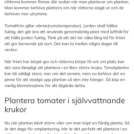
rötterna kommer finnas där sedan när man planterar om plantan.
Man kommer behöva plantera om när rötterna slagit ut och de
behöver mer utrymme.
Tomatfrön gillar värme(rumstemperatur). Jorden skall hållas
fuktig, det går bra att använda genomskinlig plast med lufthål för
att hålla jorden fuktig. Tänk på att det tar olika lång tid för fröet
att gro beroende på sort. Det kan ta mellan några dagar till
veckor.
När fröet har börjat gro och rötterna börjar få ont om plats kan
det vara lämpligt att plantera i en liten större kruka. Tomatplantor
kan bli väldigt stora, mer om det senare, men nu behövs det en
pinne för att stadga upp plantan så den inte hänger. Så köp en
vanlig blomsterpinne för att åtgärda detta.
Plantera tomater i självvattnande
krukor
Nu när plantan blivit större eller om man köpt en färdig planta. Så
är det dags för omplantering, här är det perfekt att plantera i en