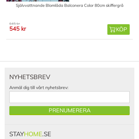
Självvattnande Blomlåda Balconera Color 80cm skiffergrå
645 kr
545 kr
KÖP
NYHETSBREV
Anmäl dig till vårt nyhetsbrev:
PRENUMERERA
STAY
HOME
.SE