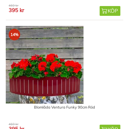
460 kr
395 kr
KÖP
14%
Blomlåda Ventura Funky 90cm Röd
460 kr
395 kr