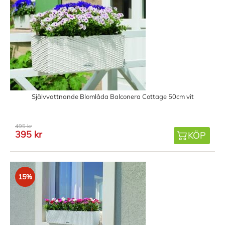
Självvattnande Blomlåda Balconera Cottage 50cm vit
495 kr
395 kr
KÖP
15%