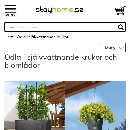
Hoppa
till
V
innehållet
Hem
Odla i självvattnande krukor
Meny
Odla i självvattnande krukor och
blomlådor