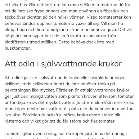
ett växthus. Blir det kallt ute kan man ställa in tomaterna då för
att de inte ska frysa annars kan man använda en fiberduk och
täcka över plantan så den håller värmen. Vissa tomatsorter kan
behövas bindas upp när tomaterna växer till sig. Vill man ha
riktigt höga och fina tomatplantor kan man behöva tjuva. Det vill
säga att man nyper bort de små skotten som växer från
bladfästen utmed stjälken. Detta behövs dock inte med
busktomater.
Att odla i självvattnande krukor
Att odla i just en självvattnande kruka eller blomlåda är ingen
skillnad, enda skillnaden är att du inte behöver tänka på
bevattningen lika mycket. Fördelen är att självvattnande krukor
ger just den mängd vatten som plantan kräver, eftersom tomater
är törstiga krävs det mycket vatten. Ju större blomlåda eller kruka
man köper desto mer vatten får plats och du behöver inte vattna
lika ofta. Fördelen är också ju större kruka desto större blir
rötterna och vilket gör att du får större och fler tomater.
Tomater gillar även näring, när du köper jord finns det näring i