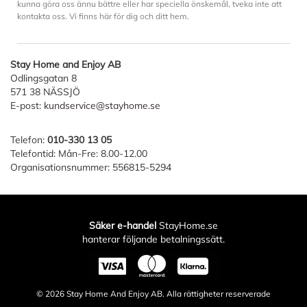
kunna göra oss ännu bättre eller har speciella önskemål, tveka inte att
kontakta oss. Vi finns här för dig och ditt hem.
Stay Home and Enjoy AB
Odlingsgatan 8
571 38 NÄSSJÖ
E-post:
kundservice@stayhome.se
Telefon:
010-330 13 05
Telefontid: Mån-Fre: 8.00-12.00
Organisationsnummer: 556815-5294
Säker e-handel
StayHome.se
hanterar följande betalningssätt.
© 2026
Stay Home And Enjoy AB
. Alla rättigheter reserverade