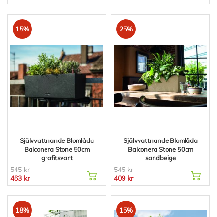
15%
25%
Självvattnande Blomlåda
Självvattnande Blomlåda
Balconera Stone 50cm
Balconera Stone 50cm
grafitsvart
sandbeige
545 kr
545 kr
463 kr
409 kr
18%
15%