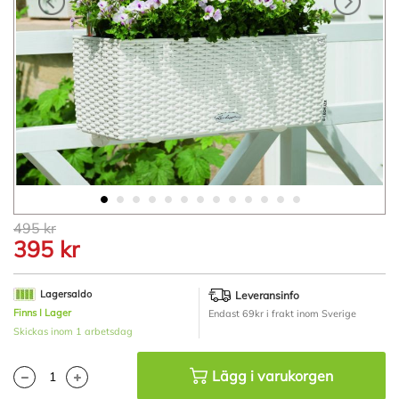
Hoppa
495 kr
till
395 kr
början
av
bildgalleriet
Lagersaldo
Leveransinfo
Finns I Lager
Endast 69kr i frakt inom Sverige
Skickas inom 1 arbetsdag
Lägg i varukorgen