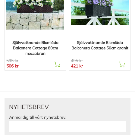
Självvattnande Blomlåda
Självvattnande Blomlåda
Balconera Cottage 80cm
Balconera Cottage 50cm granit
moccabrun
595 kr
495 kr
506 kr
421 kr
NYHETSBREV
Anmäl dig till vårt nyhetsbrev: