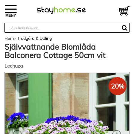
Hoppa
till
V
innehållet
Hem
Trädgård & Odling
Självvattnande Blomlåda
Balconera Cottage 50cm vit
Lechuza
Hoppa
till
20%
slutet
av
bildgalleriet