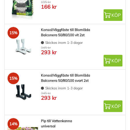
195 kr
166 kr
KÖP
Konsol/Väggfäste till Blomlåda
15%
Balconera 50/80/100 vit 2st
Skickas inom 1-3 dagar
345 kr
293 kr
KÖP
Konsol/Väggfäste till Blomlåda
15%
Balconera 50/80/100 svart 2st
Skickas inom 1-3 dagar
345 kr
293 kr
KÖP
Pip till Vattenkanna
14%
universal