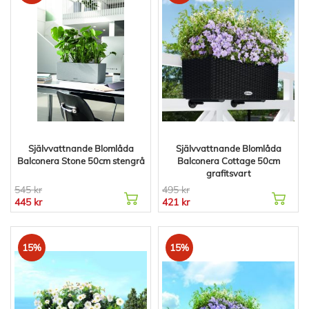
Självvattnande Blomlåda
Självvattnande Blomlåda
Balconera Stone 50cm stengrå
Balconera Cottage 50cm
grafitsvart
545 kr
495 kr
445 kr
421 kr
15%
15%