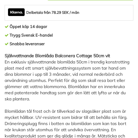
Delbetala från 78.29 SEK / mån
Öppet köp 14 dagar
Trygg Svensk E-handel
Snabba leveranser
Självvattnande Blomlåda Balconera Cottage 50cm vit
En exklusiv självvattnande blomlåda 50cm i trendig konstrotting
plast med ett smart självbevattningssystem som tar hand om
dina blommor i upp till 3 månader, vid normal nederbörd och
användning utomhus. Perfekt för dig som skall resa bort eller
glömmer att vattna blommorna. Blomlådan har en innerkruka
med patenterade handtag som gör den lätt att lyfta ur när du
ska plantera.
Blomlådan tål frost och är tillverkad av slagsäker plast som är
mycket hållbar. UV-resistent som bidrar till att behålla sin färg.
Dräneringsplugg finns i botten av blomlådan som kan tas bort
när krukan står utomhus för att undvika övervattning. En
kvalitetsprodukt som ger dig glädje i många år. Mätsticka och