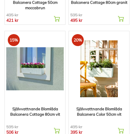
Balconera Cottage 50cm
Balconera Cottage 80cm granit
moccabrun
495 kr
595 kr
421 kr
495 kr
15%
20%
Självvattnande Blomlåda
Självvattnande Blomlåda
Balconera Cottage 80cm vit
Balconera Color 50cm vit
595 kr
495 kr
506 kr
395 kr