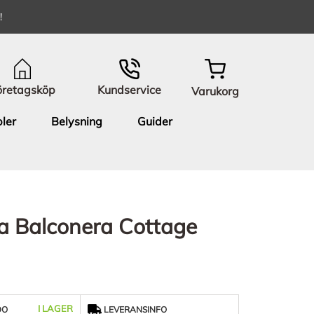
!
öretagsköp
Kundservice
Varukorg
ler
Belysning
Guider
a Balconera Cottage
I LAGER
DO
LEVERANSINFO