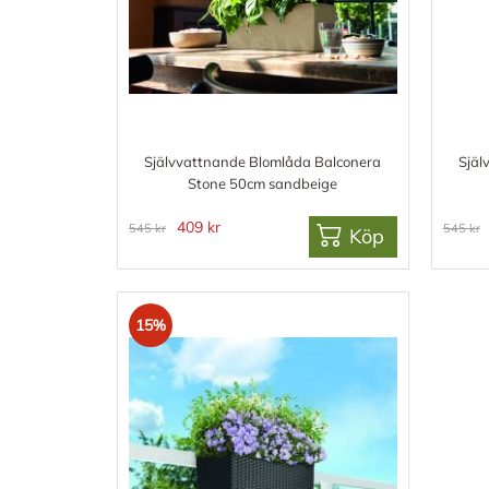
Självvattnande Blomlåda Balconera
Själ
Stone 50cm sandbeige
409 kr
545 kr
545 kr
Köp
15%