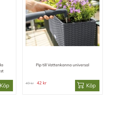
da
Pip till Vattenkanna universal
st
42 kr
49 kr
Köp
Köp