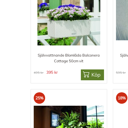
Självvattnande Blomlåda Balconera
Själ
Cottage 50cm vit
395 kr
495 kr
595 kr
Köp
25%
18%