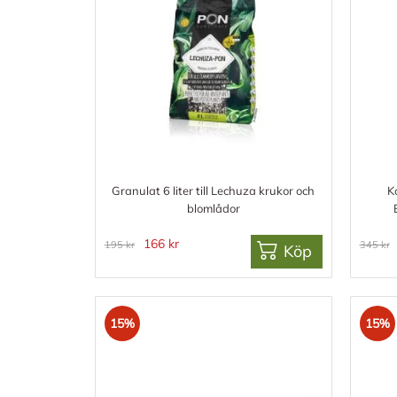
Granulat 6 liter till Lechuza krukor och
K
blomlådor
166 kr
195 kr
345 kr
Köp
15%
15%