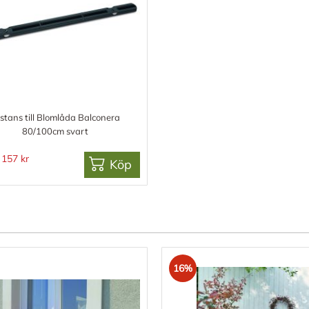
stans till Blomlåda Balconera
80/100cm svart
157 kr
Köp
16%