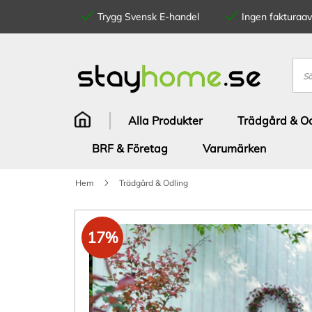
Trygg Svensk E-handel
Ingen fakturaavg
Hoppa
till
innehållet
Sök
Alla Produkter
Trädgård & Od
BRF & Företag
Varumärken
Hem
Trädgård & Odling
Hoppa
till
17%
slutet
av
bildgalleriet