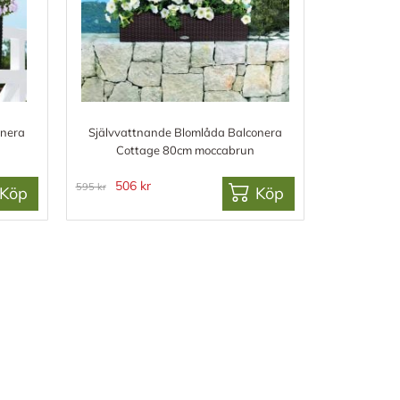
onera
Självvattnande Blomlåda Balconera
Cottage 80cm moccabrun
506 kr
595 kr
Köp
Köp