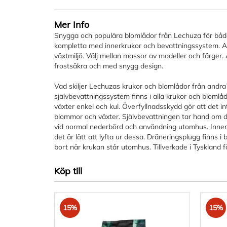
Mer Info
Snygga och populära blomlådor från Lechuza för båd
kompletta med innerkrukor och bevattningssystem. All
växtmiljö. Välj mellan massor av modeller och färger. Al
frostsäkra och med snygg design.
Vad skiljer Lechuzas krukor och blomlådor från andr
självbevattningssystem finns i alla krukor och blomlå
växter enkel och kul. Överfyllnadsskydd gör att det in
blommor och växter. Självbevattningen tar hand om di
vid normal nederbörd och användning utomhus. Innerk
det är lätt att lyfta ur dessa. Dräneringsplugg finns 
bort när krukan står utomhus. Tillverkade i Tyskland fö
Köp till
15%
15%