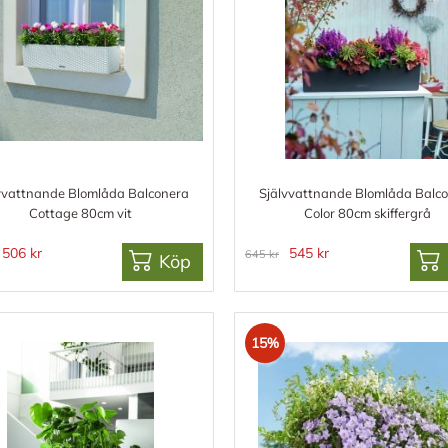
vvattnande Blomlåda Balconera
Självvattnande Blomlåda Balc
Cottage 80cm vit
Color 80cm skiffergrå
506 kr
545 kr
645 kr
Köp
15%