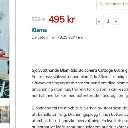
Skickas inom 1 
495 kr
595 kr
Delbetala från 78.29 SEK / mån
Självvattnande Blomlåda Balconera Cottage 80cm gr
En exklusiv självvattnande blomlåda 80cm i trendig k
självbevattningssystem som tar hand om dina blommo
användning utomhus. Perfekt för dig som skall resa
har två innerkrukor med patenterade handtag som gör
Blomlådan tål frost och är tillverkad av slagsäker pla
att behålla sin färg. Dräneringsplugg finns i botten 
utomhus för att undvika övervattning. En kvalitetspr
grusgranulat ingår samt manualer om hur du sköter 