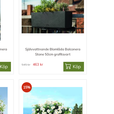
onera
Självvattnande Blomlåda Balconera
Stone 50cm grafitsvart
463 kr
545 kr
Köp
Köp
15%