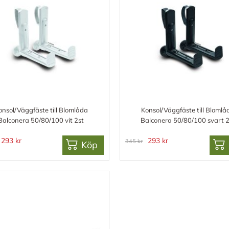
onsol/Väggfäste till Blomlåda
Konsol/Väggfäste till Blomlå
Balconera 50/80/100 vit 2st
Balconera 50/80/100 svart 2
293 kr
293 kr
345 kr
Köp