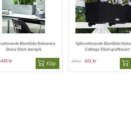
vvattnande Blomlåda Balconera
Självvattnande Blomlåda Balc
Stone 50cm stengrå
Cottage 50cm grafitsvart
445 kr
421 kr
495 kr
Köp