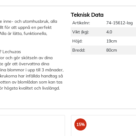
Teknisk Data
e inne- och utomhusbruk, alla
Artikelnr:
74-15612-lag
t för att uppnå en perfekt
Vikt (kg):
4.0
la är lätta, funktionella,
Höjd:
19cm
Bredd:
80cm
a? Lechuzas
dor och gör skötseln av dina
te går att övervattna dina
na blommor i upp till 3 månader,
rukorna har infällda handtag så
i botten av blomlådan som kan tas
r högsta kvalitet och livslängd.
15%