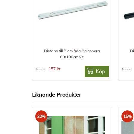
Distans till Blomlåda Balconera
Di
80/100cm vit
157 kr
185 kr
185 kr
Köp
Liknande Produkter
20%
15%