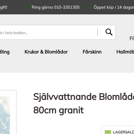
ift!
Ring gärna 010-3301305
Öppet köp i 14 dagar
SÖK
F
ling
Krukor & Blomlådor
Fårskinn
Hallmöb
Självvattnande Blomlåd
80cm granit
LAGERSAL