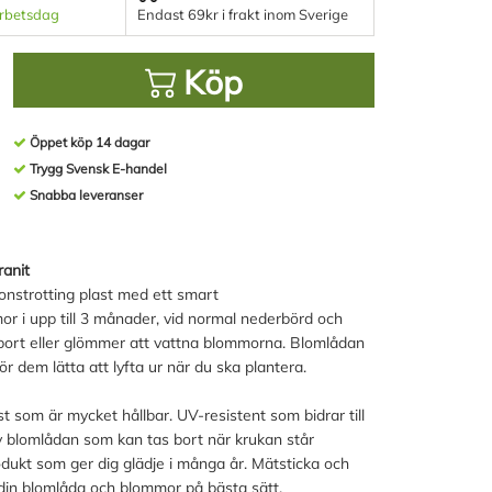
arbetsdag
Endast 69kr i frakt inom Sverige
Köp
Öppet köp 14 dagar
Trygg Svensk E-handel
Snabba leveranser
anit
onstrotting plast med ett smart
r i upp till 3 månader, vid normal nederbörd och
 bort eller glömmer att vattna blommorna. Blomlådan
 dem lätta att lyfta ur när du ska plantera.
st som är mycket hållbar. UV-resistent som bidrar till
av blomlådan som kan tas bort när krukan står
odukt som ger dig glädje i många år. Mätsticka och
din blomlåda och blommor på bästa sätt.