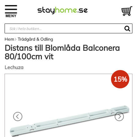
Hoppa
till
V
innehållet
Hem
Trädgård & Odling
Distans till Blomlåda Balconera
80/100cm vit
Lechuza
Hoppa
15%
till
slutet
av
bildgalleriet