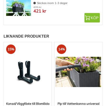
Skickas inom 1-3 dagar
495 kr
421 kr
KÖP
LIKNANDE PRODUKTER
15%
14%
Konsol/Väggfäste till Blomlåda
Pip till Vattenkanna universal