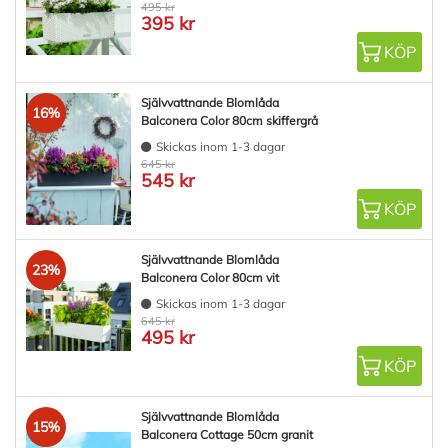
495 kr
395 kr
KÖP
Självvattnande Blomlåda
16%
Balconera Color 80cm skiffergrå
Skickas inom 1-3 dagar
645 kr
545 kr
KÖP
Självvattnande Blomlåda
23%
Balconera Color 80cm vit
Skickas inom 1-3 dagar
645 kr
495 kr
KÖP
Självvattnande Blomlåda
15%
Balconera Cottage 50cm granit