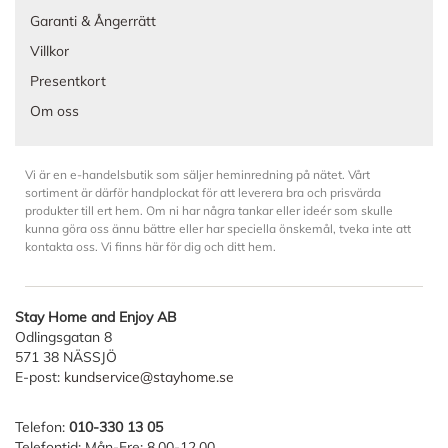
Garanti & Ångerrätt
Villkor
Presentkort
Om oss
Vi är en e-handelsbutik som säljer heminredning på nätet. Vårt
sortiment är därför handplockat för att leverera bra och prisvärda
produkter till ert hem. Om ni har några tankar eller ideér som skulle
kunna göra oss ännu bättre eller har speciella önskemål, tveka inte att
kontakta oss. Vi finns här för dig och ditt hem.
Stay Home and Enjoy AB
Odlingsgatan 8
571 38 NÄSSJÖ
E-post:
kundservice@stayhome.se
Telefon:
010-330 13 05
Telefontid: Mån-Fre: 8.00-12.00