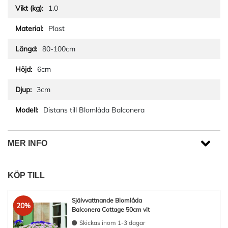
1.0
Plast
80-100cm
6cm
3cm
Distans till Blomlåda Balconera
MER INFO
KÖP TILL
Självvattnande Blomlåda
20%
Balconera Cottage 50cm vit
Skickas inom 1-3 dagar