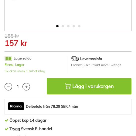
Hoppa
185 kr
till
157 kr
början
av
bildgalleriet
Lagersaldo
Leveransinfo
Finns I Lager
Endast 69kr i frakt inom Sverige
Skickas inom 1 arbetsdag
Lägg i varukorgen
Delbetala från 78.29 SEK / mån
Öppet köp 14 dagar
Trygg Svensk E-handel