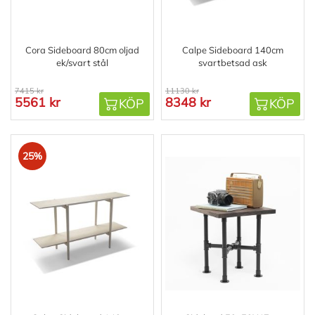
Cora Sideboard 80cm oljad
Calpe Sideboard 140cm
ek/svart stål
svartbetsad ask
7415 kr
11130 kr
5561 kr
8348 kr
KÖP
KÖP
25%