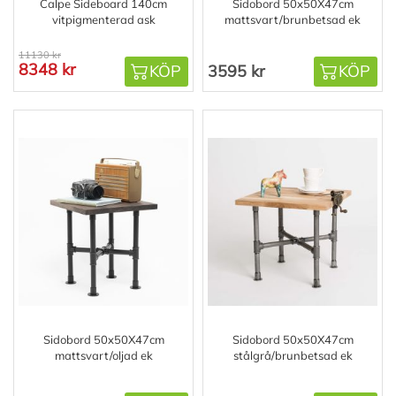
Calpe Sideboard 140cm
Sidobord 50x50X47cm
vitpigmenterad ask
mattsvart/brunbetsad ek
11130 kr
8348 kr
KÖP
3595 kr
KÖP
Sidobord 50x50X47cm
Sidobord 50x50X47cm
mattsvart/oljad ek
stålgrå/brunbetsad ek