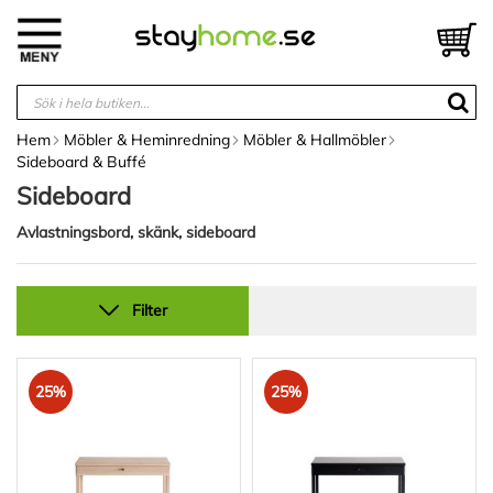
Hoppa
till
V
innehållet
Hem
Möbler & Heminredning
Möbler & Hallmöbler
Sideboard & Buffé
Sideboard
Avlastningsbord, skänk, sideboard
Filter
25%
25%