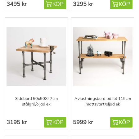
3495 kr
KÖP
3295 kr
KÖP
Sidobord 50x50X47cm
Avlastningsbord på fot 115cm
stålgrå/oljad ek
mattsvart/oljad ek
3195 kr
KÖP
5999 kr
KÖP