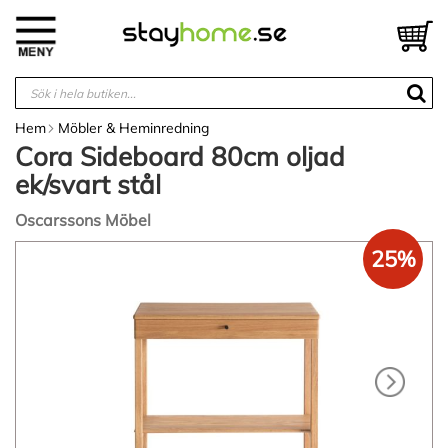
Hoppa
till
V
innehållet
Hem
Möbler & Heminredning
Cora Sideboard 80cm oljad
ek/svart stål
Oscarssons Möbel
Hoppa
25%
till
slutet
av
bildgalleriet