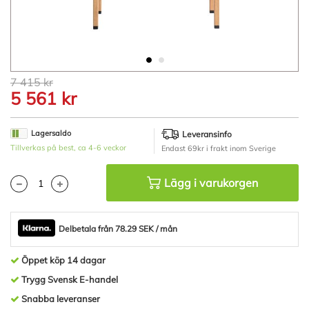
Hoppa
7 415 kr
till
5 561 kr
början
av
bildgalleriet
Lagersaldo
Leveransinfo
Tillverkas på best, ca 4-6 veckor
Endast 69kr i frakt inom Sverige
Lägg i varukorgen
Delbetala från 78.29 SEK / mån
Öppet köp 14 dagar
Trygg Svensk E-handel
Snabba leveranser