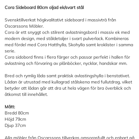
Cora Sideboard 80cm oljad ek/svart stål
Svensktillverkat högkvalitativt sideboard i massivträ från
Oscarssons Möbler.
Cora är ett snyggt och stilrent avlastningsbord i massiv ek med
modern design, med ståldetaljer i svart pulverlack. Kombineras
med fördel med Cora Hatthylla, Skohylla samt kroklister i samma
serie.
Cora sidobord finns i flera färger och passar perfekt i hallen för
avlastning och förvaring av plånböcker, nycklar, handskar mm.
Bred och rymlig låda samt praktisk avlastingshylla i benstativet.
Lådan är utrustad med kullagrad stålskena med fullutdrag, vilket
betyder att lådan går att dra ut hela vägen för bra överblick och
åtkomst till innehållet.
Mått:
Bredd 80cm
Höjd 79cm
Djup 37cm
Alla möbler från Oscarssons tillverkas omsorgsfullt och enbart på