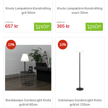
Knute Lampskärm Konstrotting
Knute Lampskärm Konstrotting
grå 50cm
svart 30cm
730 kr
405 kr
657 kr
365 kr
KÖP
KÖP
10%
10%
Bordslampa GardenLight Kreta
Golvlampa GardenLight Kreta
grå/vit 60cm
grå/vit 150cm