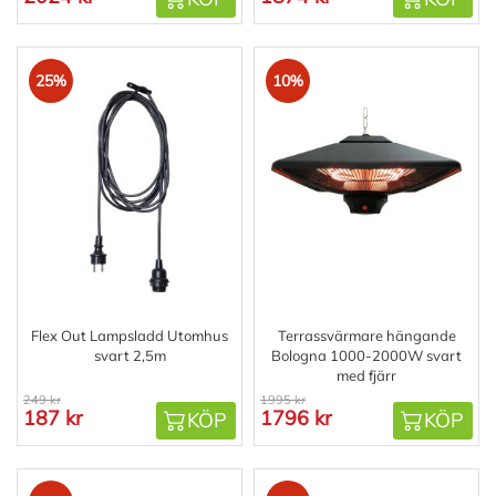
25%
10%
Flex Out Lampsladd Utomhus
Terrassvärmare hängande
svart 2,5m
Bologna 1000-2000W svart
med fjärr
249 kr
1995 kr
187 kr
1796 kr
KÖP
KÖP