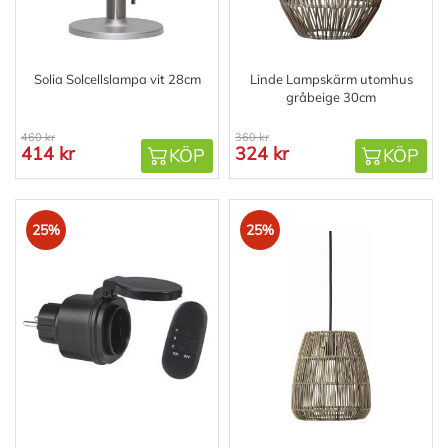
Solia Solcellslampa vit 28cm
Linde Lampskärm utomhus
gråbeige 30cm
460 kr
360 kr
414 kr
324 kr
KÖP
KÖP
25%
25%