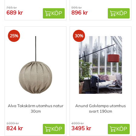
765 kr
995 kr
689 kr
896 kr
KÖP
KÖP
25%
30%
Alva Takskärm utomhus natur
Anund Golvlampa utomhus
30cm
svart 190cm
1099 kr
4999 kr
824 kr
3495 kr
KÖP
KÖP