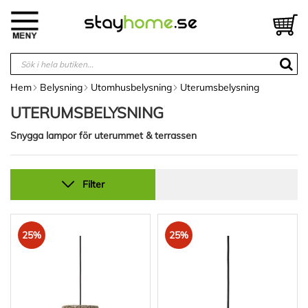
Hoppa
till
V
innehållet
Hem
Belysning
Utomhusbelysning
Uterumsbelysning
UTERUMSBELYSNING
Snygga lampor för uterummet & terrassen
Filter
25%
25%