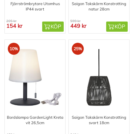
Fjärrströmbrytare Utomhus
Saigon Takskärm Konstrotting
IP44 svart
natur 28cm
205 kr
599 kr
154 kr
449 kr
KÖP
KÖP
10%
25%
Bordslampa GardenLight Kreta
Saigon Takskärm Konstrotting
vit 26,5cm
svart 18cm