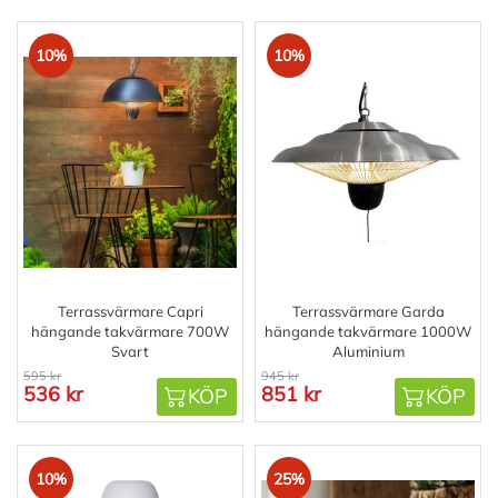
10%
10%
Terrassvärmare Capri
Terrassvärmare Garda
hängande takvärmare 700W
hängande takvärmare 1000W
Svart
Aluminium
595 kr
945 kr
536 kr
851 kr
KÖP
KÖP
10%
25%