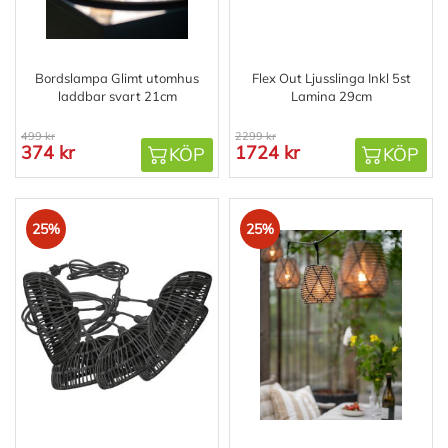
Bordslampa Glimt utomhus
Flex Out Ljusslinga Inkl 5st
laddbar svart 21cm
Lamina 29cm
499 kr
2299 kr
374 kr
1724 kr
KÖP
KÖP
25%
25%