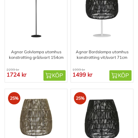
Agnar Golvlampa utomhus
Agnar Bordslampa utomhus
konstrotting grå/svart 154cm
konstrotting vit/svart 71cm
2299 kr
1999 kr
1724 kr
1499 kr
KÖP
KÖP
25%
25%