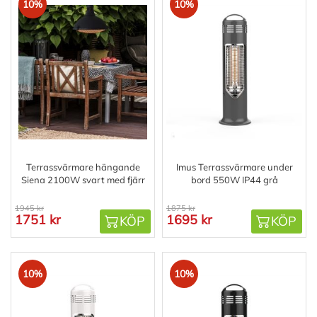
10%
10%
Terrassvärmare hängande
Imus Terrassvärmare under
Siena 2100W svart med fjärr
bord 550W IP44 grå
1945 kr
1875 kr
1751 kr
1695 kr
KÖP
KÖP
10%
10%