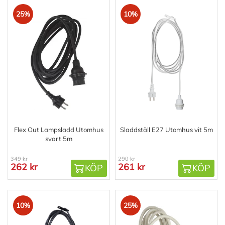
25%
10%
Flex Out Lampsladd Utomhus
Sladdställ E27 Utomhus vit 5m
svart 5m
349 kr
290 kr
262 kr
261 kr
KÖP
KÖP
10%
25%