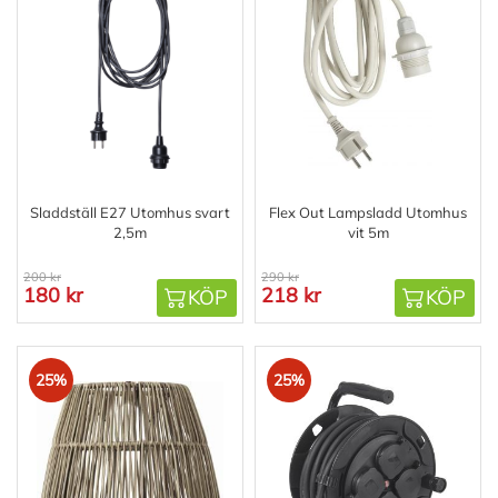
Sladdställ E27 Utomhus svart
Flex Out Lampsladd Utomhus
2,5m
vit 5m
200 kr
290 kr
180 kr
218 kr
KÖP
KÖP
25%
25%