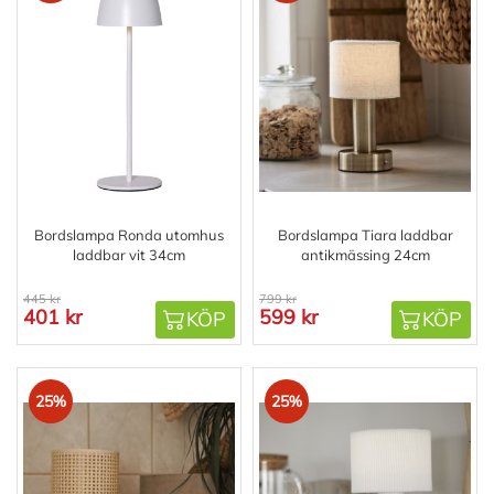
Bordslampa Ronda utomhus
Bordslampa Tiara laddbar
laddbar vit 34cm
antikmässing 24cm
445 kr
799 kr
401 kr
599 kr
KÖP
KÖP
25%
25%