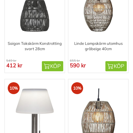
Saigon Takskärm Konstrotting
Linde Lampskärm utomhus
svart 28cm
gråbeige 40cm
549 kr
655 kr
412 kr
590 kr
KÖP
KÖP
10%
10%