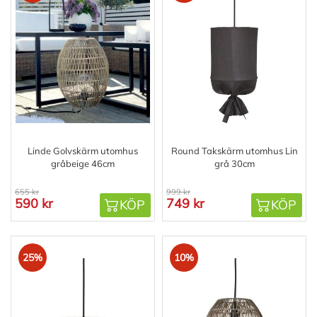
Linde Golvskärm utomhus
Round Takskärm utomhus Lin
gråbeige 46cm
grå 30cm
655 kr
999 kr
590 kr
749 kr
KÖP
KÖP
25%
10%