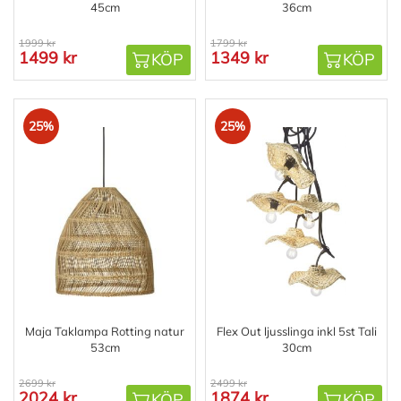
45cm
36cm
1999 kr
1799 kr
1499 kr
1349 kr
KÖP
KÖP
25%
25%
Maja Taklampa Rotting natur
Flex Out ljusslinga inkl 5st Tali
53cm
30cm
2699 kr
2499 kr
2024 kr
1874 kr
KÖP
KÖP