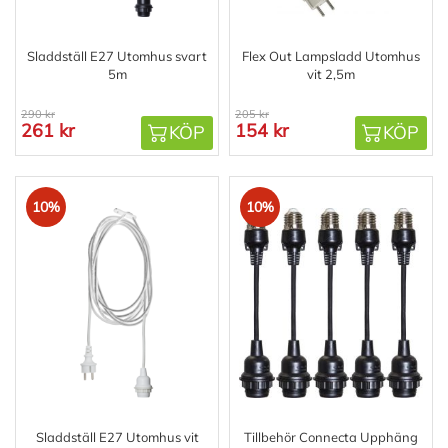
Sladdställ E27 Utomhus svart
Flex Out Lampsladd Utomhus
5m
vit 2,5m
290 kr
205 kr
261 kr
154 kr
KÖP
KÖP
10%
10%
Sladdställ E27 Utomhus vit
Tillbehör Connecta Upphäng