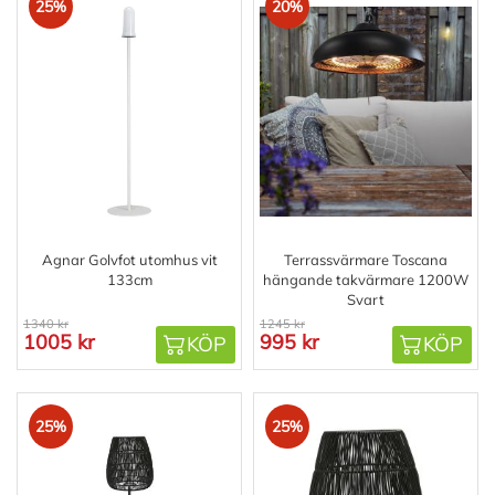
25%
20%
Agnar Golvfot utomhus vit
Terrassvärmare Toscana
133cm
hängande takvärmare 1200W
Svart
1340 kr
1245 kr
1005 kr
995 kr
KÖP
KÖP
25%
25%