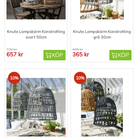
Knute Lampskärm Konstrotting
Knute Lampskärm Konstrotting
svart 50cm
grå 30cm
730 kr
405 kr
657 kr
365 kr
KÖP
KÖP
10%
10%