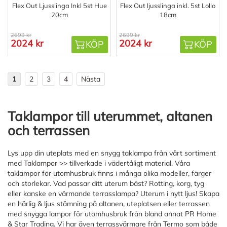
Flex Out Ljusslinga Inkl 5st Hue
Flex Out ljusslinga inkl. 5st Lollo
20cm
18cm
2699 kr
2699 kr
2024 kr
2024 kr
KÖP
KÖP
1
2
3
4
Nästa
Taklampor till uterummet, altanen
och terrassen
Lys upp din uteplats med en snygg taklampa från vårt sortiment
med
Taklampor >>
tillverkade i vädertåligt material. Våra
taklampor för utomhusbruk finns i många olika modeller, färger
och storlekar. Vad passar ditt uterum bäst? Rotting, korg, tyg
eller kanske en värmande terrasslampa? Uterum i nytt ljus! Skapa
en härlig & ljus stämning på altanen, uteplatsen eller terrassen
med snygga lampor för utomhusbruk från bland annat PR Home
& Star Trading. Vi har även terrassvärmare från Termo som både