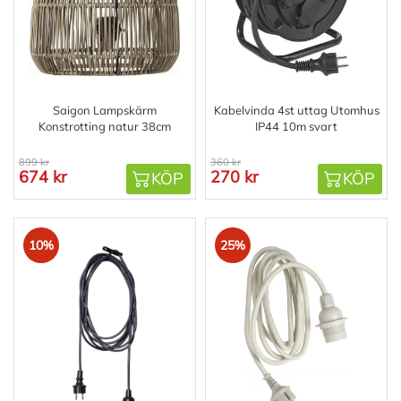
Saigon Lampskärm
Kabelvinda 4st uttag Utomhus
Konstrotting natur 38cm
IP44 10m svart
899 kr
360 kr
674 kr
270 kr
KÖP
KÖP
10%
25%