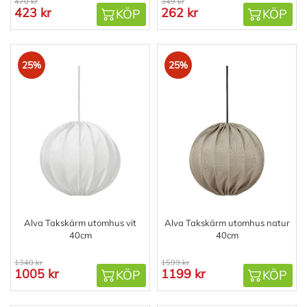
470 kr
349 kr
423 kr
262 kr
KÖP
KÖP
25%
25%
Alva Takskärm utomhus vit
Alva Takskärm utomhus natur
40cm
40cm
1340 kr
1599 kr
1005 kr
1199 kr
KÖP
KÖP