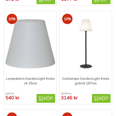
10%
10%
Lampskärm GardenLight Kreta
Golvlampa GardenLight Kreta
vit 35cm
grå/vit 187cm
600 kr
3495 kr
540 kr
3146 kr
KÖP
KÖP