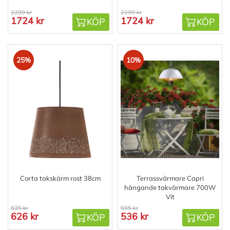
2299 kr
2299 kr
1724 kr
1724 kr
KÖP
KÖP
25%
10%
Corta takskärm rost 38cm
Terrassvärmare Capri
hängande takvärmare 700W
Vit
835 kr
595 kr
626 kr
536 kr
KÖP
KÖP