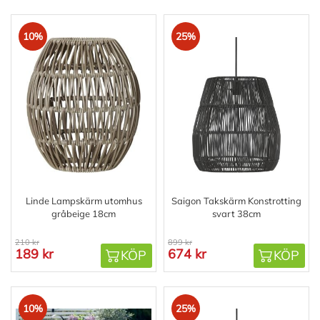
10%
25%
Linde Lampskärm utomhus
Saigon Takskärm Konstrotting
gråbeige 18cm
svart 38cm
210 kr
899 kr
189 kr
674 kr
KÖP
KÖP
10%
25%