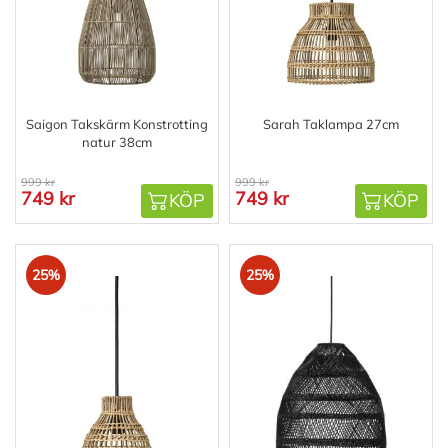
Saigon Takskärm Konstrotting
Sarah Taklampa 27cm
natur 38cm
999 kr
999 kr
749 kr
749 kr
KÖP
KÖP
25%
25%