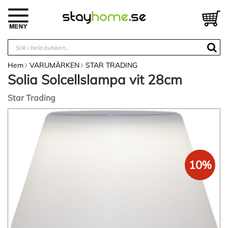
Hoppa
till
V
innehållet
Hem
VARUMÄRKEN
STAR TRADING
Solia Solcellslampa vit 28cm
Star Trading
Hoppa
till
slutet
av
bildgalleriet
10%