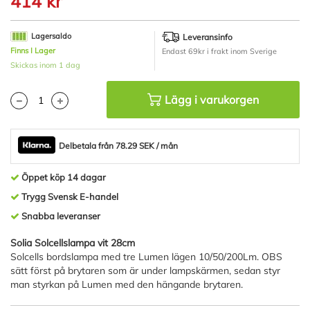
414 kr
början
av
bildgalleriet
Lagersaldo
Leveransinfo
Finns I Lager
Endast 69kr i frakt inom Sverige
Skickas inom 1 dag
Lägg i varukorgen
Delbetala från 78.29 SEK / mån
Öppet köp 14 dagar
Trygg Svensk E-handel
Snabba leveranser
Solia Solcellslampa vit 28cm
Solcells bordslampa med tre Lumen lägen 10/50/200Lm. OBS
sätt först på brytaren som är under lampskärmen, sedan styr
man styrkan på Lumen med den hängande brytaren.