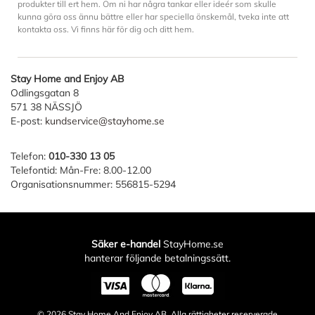
produkter till ert hem. Om ni har några tankar eller ideér som skulle
kunna göra oss ännu bättre eller har speciella önskemål, tveka inte att
kontakta oss. Vi finns här för dig och ditt hem.
Stay Home and Enjoy AB
Odlingsgatan 8
571 38 NÄSSJÖ
E-post:
kundservice@stayhome.se
Telefon:
010-330 13 05
Telefontid: Mån-Fre: 8.00-12.00
Organisationsnummer: 556815-5294
Säker e-handel
StayHome.se
hanterar följande betalningssätt.
© 2026
Stay Home And Enjoy AB
. Alla rättigheter reserverade