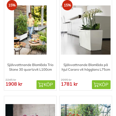
15%
15%
Självvattnande Blomlåda Trio
Självvattnande Blomlåda på
Stone 30 quartzvit L100cm
hjul Cararo vit högglans L75cm
2245 kr
2095 kr
1908 kr
1781 kr
KÖP
KÖP