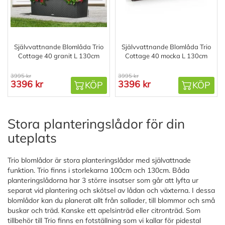
Självvattnande Blomlåda Trio
Självvattnande Blomlåda Trio
Cottage 40 granit L 130cm
Cottage 40 mocka L 130cm
3995 kr
3995 kr
3396 kr
3396 kr
KÖP
KÖP
Stora planteringslådor för din
uteplats
Trio blomlådor är stora planteringslådor med självattnade
funktion. Trio finns i storlekarna 100cm och 130cm. Båda
planteringslådorna har 3 större insatser som går att lyfta ur
separat vid plantering och skötsel av lådan och växterna. I dessa
blomlådor kan du planerat allt från sallader, till blommor och små
buskar och träd. Kanske ett apelsinträd eller citronträd. Som
tillbehör till Trio finns en fotställning som vi kallar för pidestal