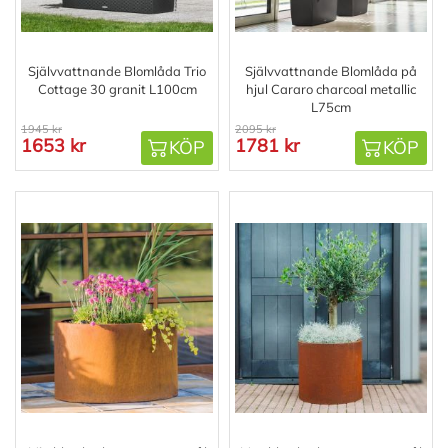
Självvattnande Blomlåda Trio
Självvattnande Blomlåda på
Cottage 30 granit L100cm
hjul Cararo charcoal metallic
L75cm
1945 kr
2095 kr
1653 kr
1781 kr
KÖP
KÖP