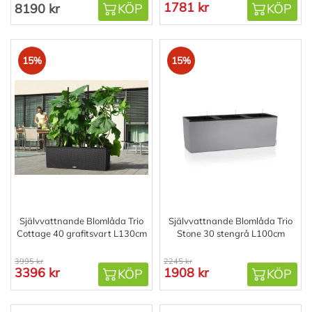
1781 kr
8190 kr
KÖP
KÖP
15%
15%
Självvattnande Blomlåda Trio
Självvattnande Blomlåda Trio
Cottage 40 grafitsvart L130cm
Stone 30 stengrå L100cm
3995 kr
2245 kr
3396 kr
1908 kr
KÖP
KÖP