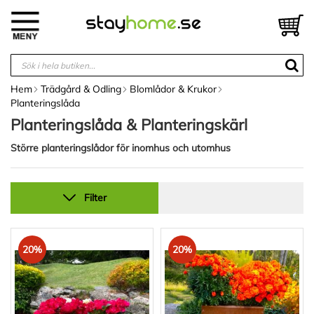
Hoppa
till
V
innehållet
Hem
Trädgård & Odling
Blomlådor & Krukor
Planteringslåda
Planteringslåda & Planteringskärl
Större planteringslådor för inomhus och utomhus
Filter
20%
20%