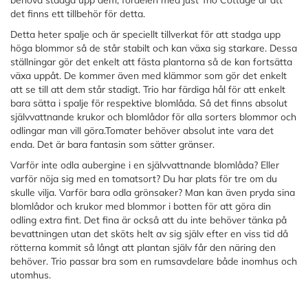
det finns ett tillbehör för detta.
Detta heter spalje och är speciellt tillverkat för att stadga upp
höga blommor så de står stabilt och kan växa sig starkare. Dessa
ställningar gör det enkelt att fästa plantorna så de kan fortsätta
växa uppåt. De kommer även med klämmor som gör det enkelt
att se till att dem står stadigt. Trio har färdiga hål för att enkelt
bara sätta i spalje för respektive blomlåda. Så det finns absolut
självvattnande krukor och blomlådor för alla sorters blommor och
odlingar man vill göra.Tomater behöver absolut inte vara det
enda. Det är bara fantasin som sätter gränser.
Varför inte odla aubergine i en självvattnande blomlåda? Eller
varför nöja sig med en tomatsort? Du har plats för tre om du
skulle vilja. Varför bara odla grönsaker? Man kan även pryda sina
blomlådor och krukor med blommor i botten för att göra din
odling extra fint. Det fina är också att du inte behöver tänka på
bevattningen utan det sköts helt av sig själv efter en viss tid då
rötterna kommit så långt att plantan själv får den näring den
behöver. Trio passar bra som en rumsavdelare både inomhus och
utomhus.