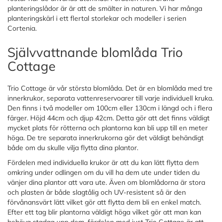
planteringslådor är är att de smälter in naturen. Vi har många
planteringskärl i ett flertal storlekar och modeller i serien
Cortenia.
Självvattnande blomlåda Trio
Cottage
Trio Cottage är vår största blomlåda. Det är en blomlåda med tre
innerkrukor, separata vattenreservoarer till varje individuell kruka.
Den finns i två modeller om 100cm eller 130cm i längd och i flera
färger. Höjd 44cm och djup 42cm. Detta gör att det finns väldigt
mycket plats för rötterna och plantorna kan bli upp till en meter
höga. De tre separata innerkrukorna gör det väldigt behändigt
både om du skulle vilja flytta dina plantor.
Fördelen med individuella krukor är att du kan lätt flytta dem
omkring under odlingen om du vill ha dem ute under tiden du
vänjer dina plantor att vara ute. Även om blomlådorna är stora
och plasten är både slagtålig och UV-resistent så är den
förvånansvärt lätt vilket gör att flytta dem bli en enkel match.
Efter ett tag blir plantorna väldigt höga vilket gör att man kan
behöva stadga upp dem, fördelen med just Trio Cottage är att