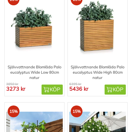
Självvattnande Blomlåda Palo
Självvattnande Blomlåda Palo
eucalyptus Wide Low 80cm
eucalyptus Wide High 80cm
natur
natur
3850 kr
6395 kr
3273 kr
5436 kr
KÖP
KÖP
15%
15%