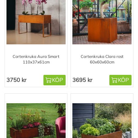
Cortenkruka Aura Smart
Cortenkruka Clara rost
110x37x61cm
60x60x60cm
3750 kr
KÖP
3695 kr
KÖP