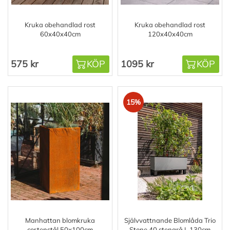
Kruka obehandlad rost
Kruka obehandlad rost
60x40x40cm
120x40x40cm
575 kr
KÖP
1095 kr
KÖP
15%
Manhattan blomkruka
Självvattnande Blomlåda Trio
cortenstål 50x100cm
Stone 40 stengrå L 130cm