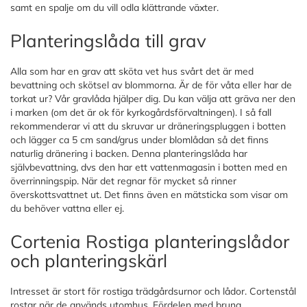
samt en spalje om du vill odla klättrande växter.
Planteringslåda till grav
Alla som har en grav att sköta vet hus svårt det är med
bevattning och skötsel av blommorna. Är de för våta eller har de
torkat ur? Vår gravlåda hjälper dig. Du kan välja att gräva ner den
i marken (om det är ok för kyrkogårdsförvaltningen). I så fall
rekommenderar vi att du skruvar ur dräneringspluggen i botten
och lägger ca 5 cm sand/grus under blomlådan så det finns
naturlig dränering i backen. Denna planteringslåda har
självbevattning, dvs den har ett vattenmagasin i botten med en
överrinningspip. När det regnar för mycket så rinner
överskottsvattnet ut. Det finns även en mätsticka som visar om
du behöver vattna eller ej.
Cortenia Rostiga planteringslådor
och planteringskärl
Intresset är stort för rostiga trädgårdsurnor och lådor. Cortenstål
rostar när de används utomhus. Fördelen med bruna