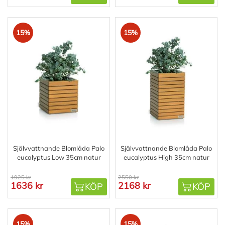
15%
15%
Självvattnande Blomlåda Palo
Självvattnande Blomlåda Palo
eucalyptus Low 35cm natur
eucalyptus High 35cm natur
1925 kr
2550 kr
1636 kr
2168 kr
KÖP
KÖP
15%
15%