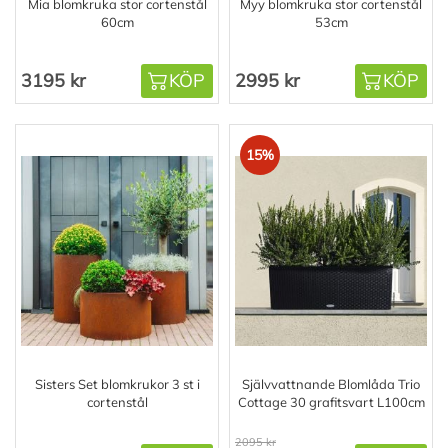
Mia blomkruka stor cortenstål
Myy blomkruka stor cortenstål
60cm
53cm
3195 kr
KÖP
2995 kr
KÖP
15%
Sisters Set blomkrukor 3 st i
Självvattnande Blomlåda Trio
cortenstål
Cottage 30 grafitsvart L100cm
2095 kr