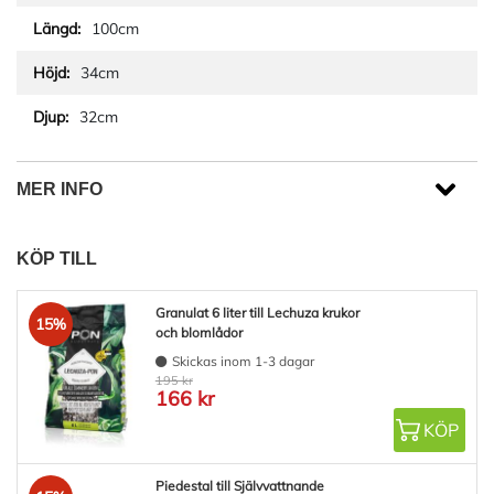
100cm
34cm
32cm
MER INFO
KÖP TILL
Granulat 6 liter till Lechuza krukor
15%
och blomlådor
Skickas inom 1-3 dagar
195 kr
166 kr
KÖP
Piedestal till Självvattnande