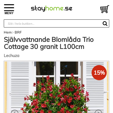
Hoppa
till
V
innehållet
Hem
BRF
Självvattnande Blomlåda Trio
Cottage 30 granit L100cm
Lechuza
Hoppa
till
15%
slutet
av
bildgalleriet