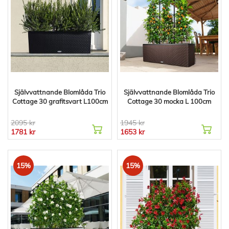
Självvattnande Blomlåda Trio
Självvattnande Blomlåda Trio
Cottage 30 grafitsvart L100cm
Cottage 30 mocka L 100cm
2095 kr
1945 kr
1781 kr
1653 kr
15%
15%