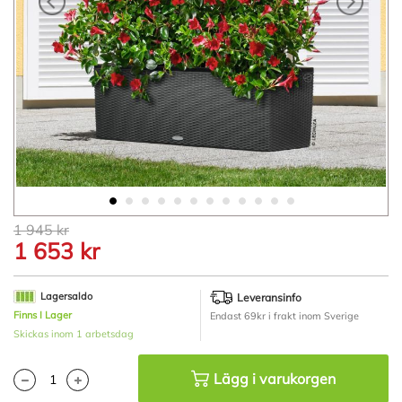
Hoppa
1 945 kr
till
1 653 kr
början
av
bildgalleriet
Lagersaldo
Leveransinfo
Finns I Lager
Endast 69kr i frakt inom Sverige
Skickas inom 1 arbetsdag
Lägg i varukorgen