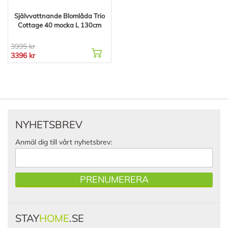
Självvattnande Blomlåda Trio
Cottage 40 mocka L 130cm
3995 kr
3396 kr
NYHETSBREV
Anmäl dig till vårt nyhetsbrev:
PRENUMERERA
STAY
HOME
.SE