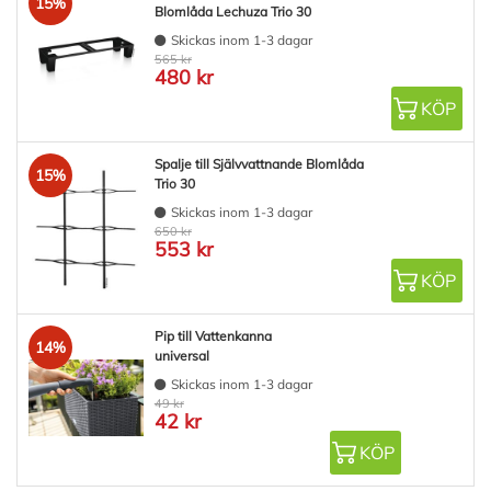
15%
Blomlåda Lechuza Trio 30
Skickas inom 1-3 dagar
565 kr
480 kr
KÖP
Spalje till Självvattnande Blomlåda
15%
Trio 30
Skickas inom 1-3 dagar
650 kr
553 kr
KÖP
Pip till Vattenkanna
14%
universal
Skickas inom 1-3 dagar
49 kr
42 kr
KÖP