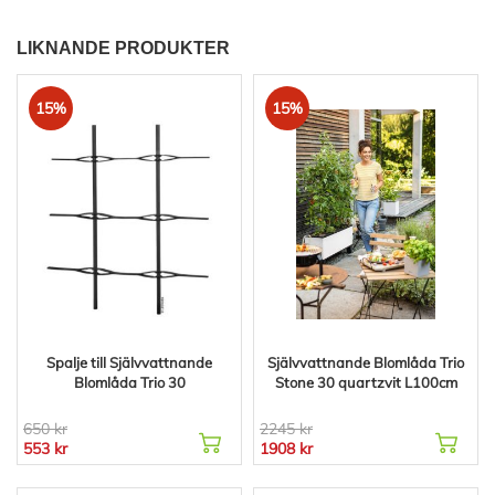
LIKNANDE PRODUKTER
15%
15%
Spalje till Självvattnande
Självvattnande Blomlåda Trio
Blomlåda Trio 30
Stone 30 quartzvit L100cm
650 kr
2245 kr
553 kr
1908 kr