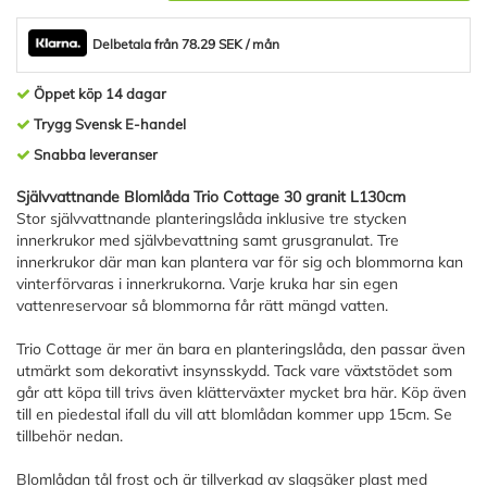
Delbetala från 78.29 SEK / mån
Öppet köp 14 dagar
Trygg Svensk E-handel
Snabba leveranser
Självvattnande Blomlåda Trio Cottage 30 granit L130cm
Stor självvattnande planteringslåda inklusive tre stycken
innerkrukor med självbevattning samt grusgranulat. Tre
innerkrukor där man kan plantera var för sig och blommorna kan
vinterförvaras i innerkrukorna. Varje kruka har sin egen
vattenreservoar så blommorna får rätt mängd vatten.
Trio Cottage är mer än bara en planteringslåda, den passar även
utmärkt som dekorativt insynsskydd. Tack vare växtstödet som
går att köpa till trivs även klätterväxter mycket bra här. Köp även
till en piedestal ifall du vill att blomlådan kommer upp 15cm. Se
tillbehör nedan.
Blomlådan tål frost och är tillverkad av slagsäker plast med