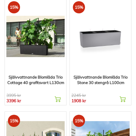
15%
15%
Självvattnande Blomlåda Trio
Självvattnande Blomlåda Trio
Cottage 40 grafitsvart L130cm
Stone 30 stengrå L100cm
3995 kr
2245 kr
3396 kr
1908 kr
15%
15%