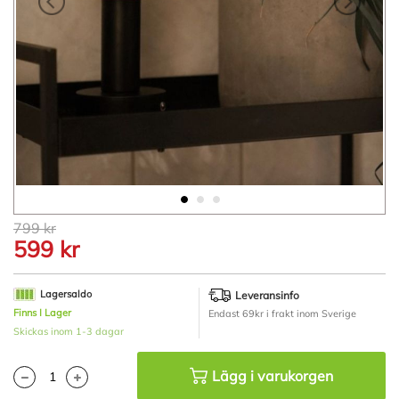
Hoppa
799 kr
till
599 kr
början
av
bildgalleriet
Lagersaldo
Leveransinfo
Finns I Lager
Endast 69kr i frakt inom Sverige
Skickas inom 1-3 dagar
Lägg i varukorgen