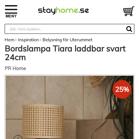
Hoppa
till
V
innehållet
Hem
Inspiration
Belysning för Uterummet
Bordslampa Tiara laddbar svart
24cm
PR Home
Hoppa
till
25%
slutet
av
bildgalleriet