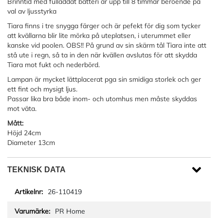
Brinntid med fulladdat batteri är upp till 8 timmar beroende på
val av ljusstyrka
Tiara finns i tre snygga färger och är pefekt för dig som tycker
att kvällarna blir lite mörka på uteplatsen, i uterummet eller
kanske vid poolen. OBS!! På grund av sin skärm tål Tiara inte att
stå ute i regn, så ta in den när kvällen avslutas för att skydda
Tiara mot fukt och nederbörd.
Lampan är mycket lättplacerat pga sin smidiga storlek och ger
ett fint och mysigt ljus.
Passar lika bra både inom- och utomhus men måste skyddas
mot väta.
Mått:
Höjd 24cm
Diameter 13cm
TEKNISK DATA
26-110419
PR Home