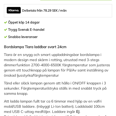
Delbetala från 78.29 SEK / mån
Öppet köp 14 dagar
Trygg Svensk E-handel
Snabba leveranser
Bordslampa Tiara laddbar svart 24cm
Tiara är en snygg och smart uppladdningsbar bordslampa i
modern design med skärm i rotting, utrustad med 3-stegs
dimmerfunktion 2700-4000-6500K färgtemperatur som justeras
genom ett touchknapp på lampan för På/Av samt inställning av
önskad ljusstyrka/färgtemperatur
Tänd eller släck lampan genom att hålla i ON/OFF knappen i 3
sekunder. Färgtemperatur/stryka ställs in med snabbt tryck på
samma knapp.
Att ladda lampan fullt tar ca 6 timmar med hjäp av en valfri
mobil/USB laddare. (Inbyggt Li-Ion batteri). Laddsladd 100cm
med USB C-uttag medföljer. Laddare ingår
EJ
.