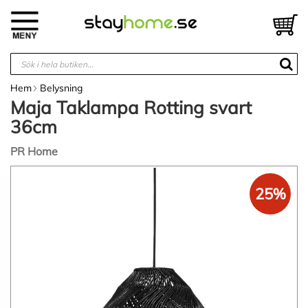
Hoppa
till
V
innehållet
Hem
Belysning
Maja Taklampa Rotting svart
36cm
PR Home
Hoppa
till
25%
slutet
av
bildgalleriet