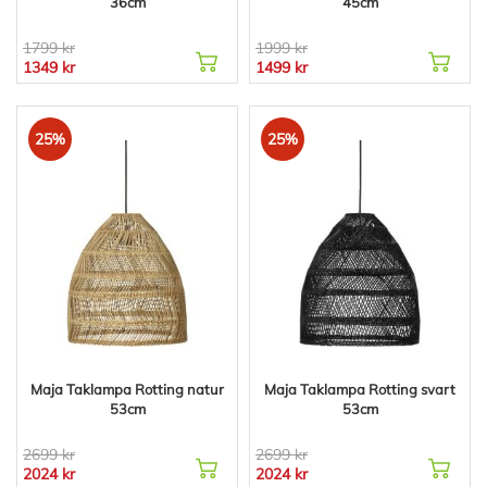
36cm
45cm
1799 kr
1999 kr
1349 kr
1499 kr
25%
25%
Maja Taklampa Rotting natur
Maja Taklampa Rotting svart
53cm
53cm
2699 kr
2699 kr
2024 kr
2024 kr