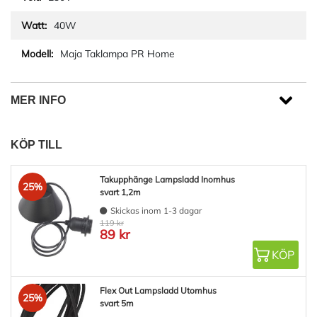
40W
Maja Taklampa PR Home
MER INFO
KÖP TILL
Takupphänge Lampsladd Inomhus
25%
svart 1,2m
Skickas inom 1-3 dagar
119 kr
89 kr
KÖP
Flex Out Lampsladd Utomhus
25%
svart 5m