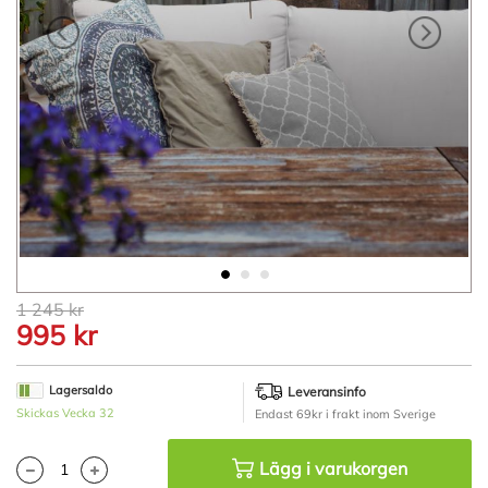
Hoppa
1 245 kr
till
995 kr
början
av
bildgalleriet
Lagersaldo
Leveransinfo
Skickas Vecka 32
Endast 69kr i frakt inom Sverige
Lägg i varukorgen