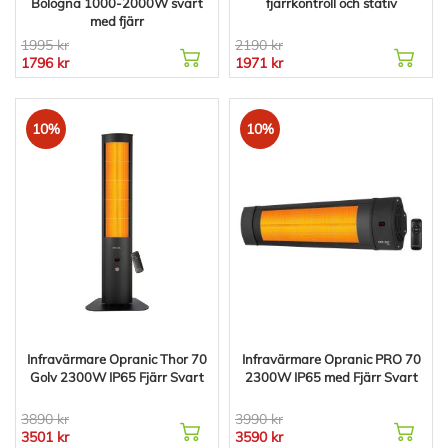
Bologna 1000-2000W svart
fjärrkontroll och stativ
med fjärr
1995 kr
2190 kr
1796 kr
1971 kr
10%
10%
Infravärmare Opranic Thor 70
Infravärmare Opranic PRO 70
Golv 2300W IP65 Fjärr Svart
2300W IP65 med Fjärr Svart
3890 kr
3990 kr
3501 kr
3590 kr