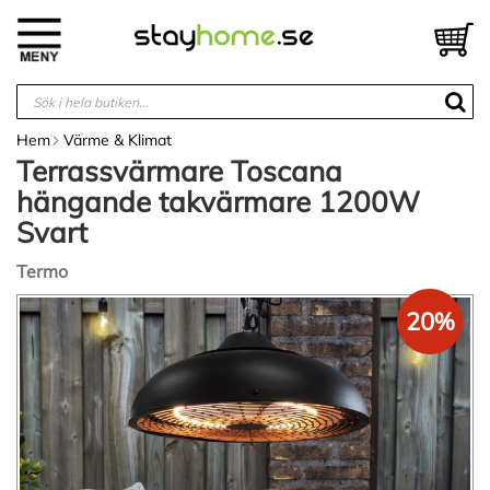
Hoppa
till
V
innehållet
Hem
Värme & Klimat
Terrassvärmare Toscana
hängande takvärmare 1200W
Svart
Termo
Hoppa
20%
till
slutet
av
bildgalleriet