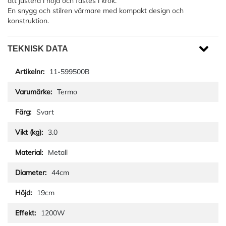
att justera i höjd och fästes i krok.
En snygg och stilren värmare med kompakt design och
konstruktion.
TEKNISK DATA
11-599500B
Termo
Svart
3.0
Metall
44cm
19cm
1200W