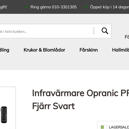
ift!
Ring gärna 010-3301305
Öppet köp i 14 dagar
SÖK
F
ling
Krukor & Blomlådor
Fårskinn
Hallmöb
Infravärmare Opranic 
Fjärr Svart
LAGERSAL