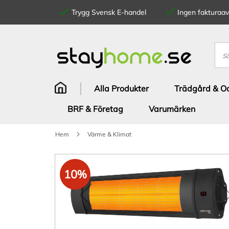
Trygg Svensk E-handel
Ingen fakturaavg
Hoppa
till
innehållet
Sök
Alla Produkter
Trädgård & Od
BRF & Företag
Varumärken
Hem
Värme & Klimat
Hoppa
till
10%
slutet
av
bildgalleriet