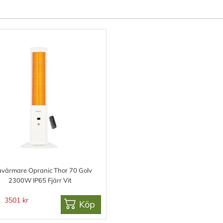
ravärmare Opranic Thor 70 Golv
2300W IP65 Fjärr Vit
3501 kr
Köp