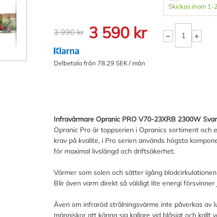
Skickas inom 1-
3 590 kr
3 990 kr
Delbetala från 78.29 SEK / mån
Infravärmare Opranic PRO V70-23XRB 2300W Svart m
Opranic Pro är toppserien i Opranics sortiment och e
krav på kvalite, i Pro serien används högsta kompon
för maximal livslängd och driftsäkerhet.
Värmer som solen och sätter igång blodcirkulationen 
Blir även varm direkt så väldigt lite energi försvinne
Även om infraröd strålningsvärme inte påverkas av l
människor att känna sig kallare vid blåsigt och kallt 