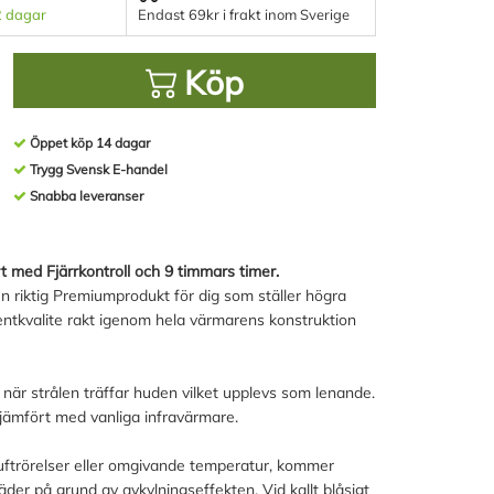
2 dagar
Endast 69kr i frakt inom Sverige
Köp
Öppet köp 14 dagar
Trygg Svensk E-handel
Snabba leveranser
ed Fjärrkontroll och 9 timmars timer.
n riktig Premiumprodukt för dig som ställer högra
entkvalite rakt igenom hela värmarens konstruktion
när strålen träffar huden vilket upplevs som lenande.
r jämfört med vanliga infravärmare.
uftrörelser eller omgivande temperatur, kommer
väder på grund av avkylningseffekten. Vid kallt blåsigt