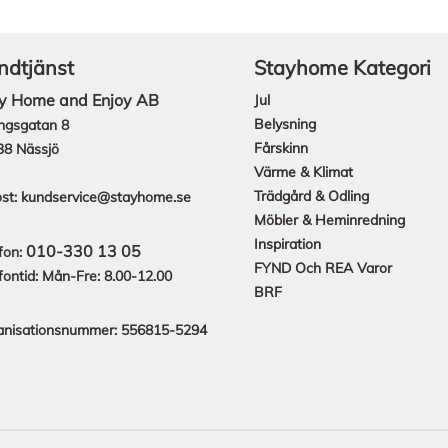
ndtjänst
Stayhome Kategori
y Home and Enjoy AB
Jul
Belysning
ngsgatan 8
Fårskinn
38 Nässjö
Värme & Klimat
Trädgård & Odling
st:
kundservice@stayhome.se
Möbler & Heminredning
Inspiration
010-330 13 05
fon:
FYND Och REA Varor
fontid: Mån-Fre: 8.00-12.00
BRF
anisationsnummer: 556815-5294