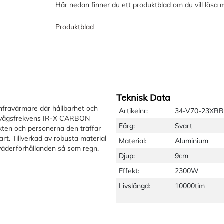
Här nedan finner du ett produktblad om du vill läsa 
Produktblad
Teknisk Data
nfravärmare där hållbarhet och
Artikelnr:
34-V70-23XRB
anvågsfrekvens IR-X CARBON
Färg:
Svart
ten och personerna den träffar
art. Tillverkad av robusta material
Material:
Aluminium
 väderförhållanden så som regn,
Djup:
9cm
Effekt:
2300W
Livslängd:
10000tim