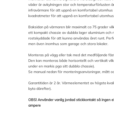
väder är avkylningen stor och temperaturförlusten ä
infravärmare för att uppnå en komfortabel utomhus
kvadratmeter för att uppnå en komfortabel utomhus 
Baksidan på värmaren blir maximalt ca 75 grader vil
ett kompakt chassie av dubbla lager aluminium och ro
rostskyddade för att kunna användas året runt. Perfe
men även inomhus som garage och stora lokaler.
Monteras på vägg eller tak med det medföljande fäst
Den kan monteras både horisontellt och vertikalt vil
under en markis pga sitt dubbla chassie).
Se manual nedan för monteringsanvisningar, mått och 
Garantitiden är 2 år. Värmeelementet av högsta kvali
byta därefter).
OBS! Använder vanlig jordad stickkontakt så ingen el
ampere