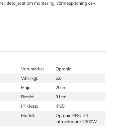
mer detaljerat om montering, värmespridning osv.
Varumärke:
Opranic
Vikt (kg):
5.0
Höjd:
20cm
Bredd:
91cm
IP Klass:
IP65
Modell:
Opranic PRO 70
infravärmare 2300W