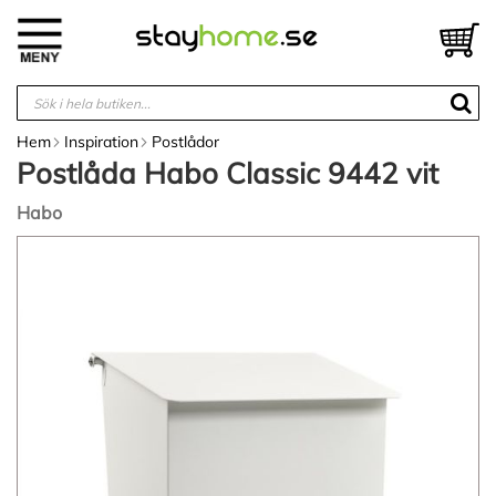
Hoppa
till
V
innehållet
Hem
Inspiration
Postlådor
Postlåda Habo Classic 9442 vit
Habo
Hoppa
till
slutet
av
bildgalleriet