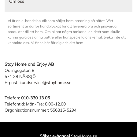
Om oss
Vi är en e-handelsbutik som säljer heminredning på nätet. Vårt
sortiment är därför handplockat för att leverera bra och prisvärda
produkter till ert hem. Om ni har några tankar eller ideér som skulle
kunna göra oss ännu bättre eller har speciella önskemål, tveka inte att
kontakta oss. Vi finns här för dig och ditt hem.
Stay Home and Enjoy AB
Odlingsgatan 8
571 38 NÄSSJÖ
E-post:
kundservice@stayhome.se
Telefon:
010-330 13 05
Telefontid: Mån-Fre: 8.00-12.00
Organisationsnummer: 556815-5294
Säker e-handel
StayHome.se