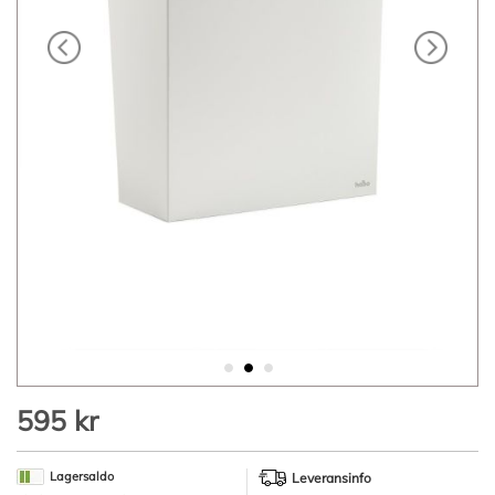
Hoppa
595 kr
till
början
av
Lagersaldo
Leveransinfo
bildgalleriet