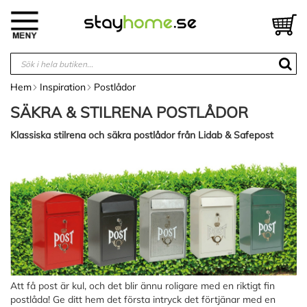
Hoppa
till
V
innehållet
Hem
Inspiration
Postlådor
SÄKRA & STILRENA POSTLÅDOR
Klassiska stilrena och säkra postlådor från Lidab & Safepost
Att få post är kul, och det blir ännu roligare med en riktigt fin
postlåda! Ge ditt hem det första intryck det förtjänar med en