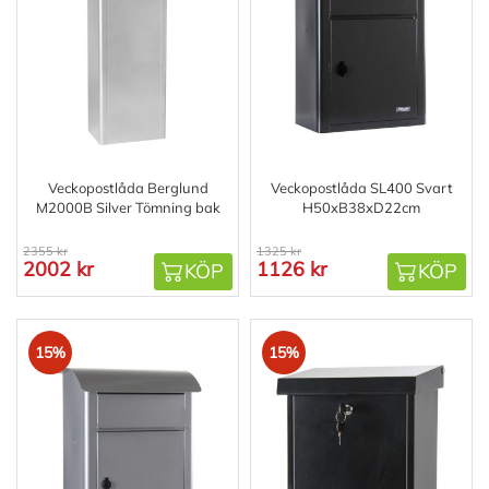
Veckopostlåda Berglund
Veckopostlåda SL400 Svart
M2000B Silver Tömning bak
H50xB38xD22cm
2355 kr
1325 kr
2002 kr
1126 kr
KÖP
KÖP
15%
15%