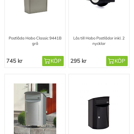
Postlåda Habo Classic 9441B
Lås till Habo Postlådor inkl. 2
grå
nycklar
745 kr
KÖP
295 kr
KÖP