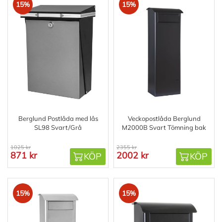
15%
15%
Berglund Postlåda med lås
Veckopostlåda Berglund
SL98 Svart/Grå
M2000B Svart Tömning bak
1025 kr
2355 kr
871 kr
2002 kr
KÖP
KÖP
15%
15%