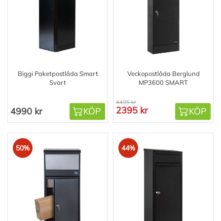
Biggi Paketpostlåda Smart
Veckopostlåda Berglund
Svart
MP3600 SMART
4495 kr
2395 kr
4990 kr
KÖP
KÖP
50%
44%