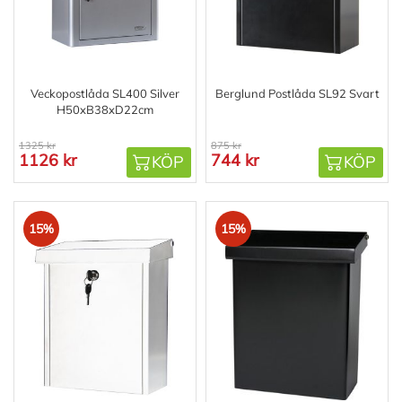
Veckopostlåda SL400 Silver
Berglund Postlåda SL92 Svart
H50xB38xD22cm
1325 kr
875 kr
1126 kr
744 kr
KÖP
KÖP
15%
15%