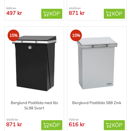
585 kr
1025 kr
497 kr
871 kr
KÖP
KÖP
15%
15%
Berglund Postlåda med lås
Berglund Postlåda S88 Zink
SL98 Svart
1025 kr
725 kr
871 kr
616 kr
KÖP
KÖP