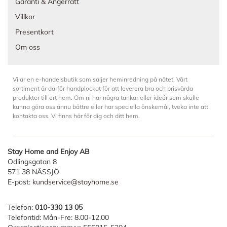
Garanti & Ångerrätt
Villkor
Presentkort
Om oss
Vi är en e-handelsbutik som säljer heminredning på nätet. Vårt
sortiment är därför handplockat för att leverera bra och prisvärda
produkter till ert hem. Om ni har några tankar eller ideér som skulle
kunna göra oss ännu bättre eller har speciella önskemål, tveka inte att
kontakta oss. Vi finns här för dig och ditt hem.
Stay Home and Enjoy AB
Odlingsgatan 8
571 38 NÄSSJÖ
E-post:
kundservice@stayhome.se
Telefon:
010-330 13 05
Telefontid: Mån-Fre: 8.00-12.00