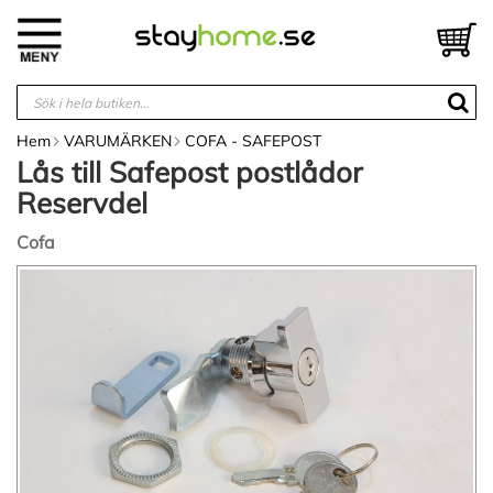
Hoppa
till
V
innehållet
Hem
VARUMÄRKEN
COFA - SAFEPOST
Lås till Safepost postlådor
Reservdel
Cofa
Hoppa
till
slutet
av
bildgalleriet