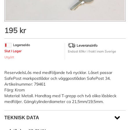
Hoppa
195 kr
till
början
av
Lagersaldo
Leveransinfo
bildgalleriet
Slut I Lager
Endast 69kr i frakt inom Sverige
Utgått
ReservdelsLås med medföljande två nycklar. Låset passar
SafePost markpostlådor och väggpostlådan SafePost 34.
Artikelnummer: 79461
Färg: Krom
Material: Metall. Handtag med T-grepp och två olika låsbleck
medföljer. Gäng/cylinderdiameter ca 21,5mm/19,5mm.
TEKNISK DATA