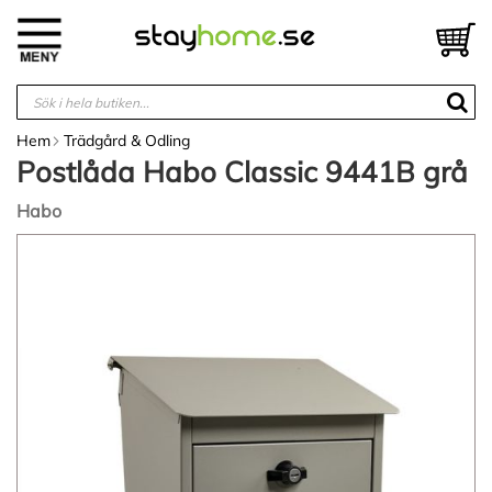
Hoppa
till
V
innehållet
Hem
Trädgård & Odling
Postlåda Habo Classic 9441B grå
Habo
Hoppa
till
slutet
av
bildgalleriet