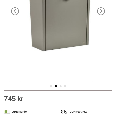
Hoppa
745 kr
till
början
av
Lagersaldo
Leveransinfo
bildgalleriet