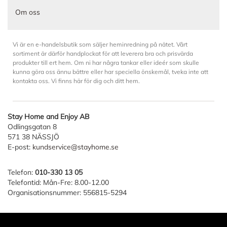
Om oss
Vi är en e-handelsbutik som säljer heminredning på nätet. Vårt
sortiment är därför handplockat för att leverera bra och prisvärda
produkter till ert hem. Om ni har några tankar eller ideér som skulle
kunna göra oss ännu bättre eller har speciella önskemål, tveka inte att
kontakta oss. Vi finns här för dig och ditt hem.
Stay Home and Enjoy AB
Odlingsgatan 8
571 38 NÄSSJÖ
E-post:
kundservice@stayhome.se
Telefon:
010-330 13 05
Telefontid: Mån-Fre: 8.00-12.00
Organisationsnummer: 556815-5294