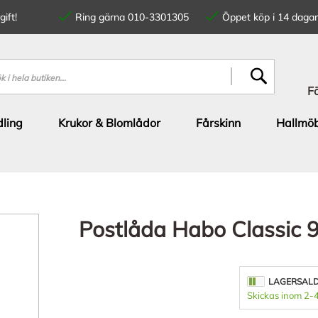
ift!
Ring gärna 010-3301305
Öppet köp i 14 dagar
SÖK
F
ling
Krukor & Blomlådor
Fårskinn
Hallmöb
Postlåda Habo Classic 
LAGERSAL
Skickas inom 2-