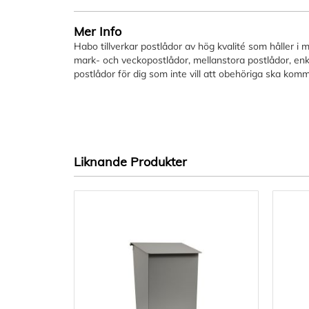
Hoppa
till
början
Mer Info
av
Habo tillverkar postlådor av hög kvalité som håller i 
bildgalleriet
mark- och veckopostlådor, mellanstora postlådor, enk
postlådor för dig som inte vill att obehöriga ska komm
Liknande Produkter