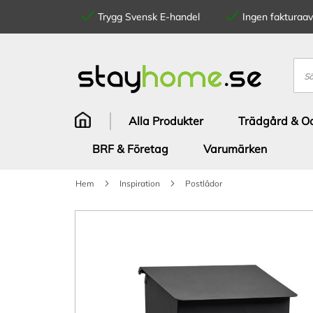
Trygg Svensk E-handel
Ingen fakturaavg
Hoppa
till
innehållet
Sök
Alla Produkter
Trädgård & Od
BRF & Företag
Varumärken
Hem
Inspiration
Postlådor
Hoppa
till
slutet
av
bildgalleriet