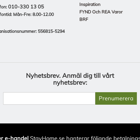
Inspiration
010-330 13 05
fon:
FYND Och REA Varor
fontid: Mån-Fre: 8.00-12.00
BRF
anisationsnummer: 556815-5294
Nyhetsbrev.
Anmäl dig till vårt
nyhetsbrev:
Prenumerera
r e-handel
StayHome.se hanterar följande betalnings