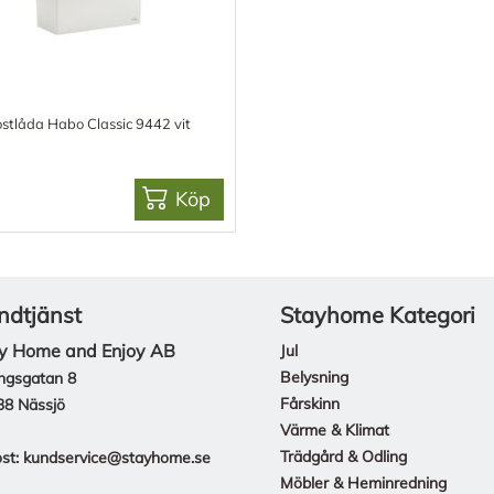
stlåda Habo Classic 9442 vit
Köp
ndtjänst
Stayhome Kategori
y Home and Enjoy AB
Jul
Belysning
ngsgatan 8
Fårskinn
38 Nässjö
Värme & Klimat
Trädgård & Odling
st:
kundservice@stayhome.se
Möbler & Heminredning