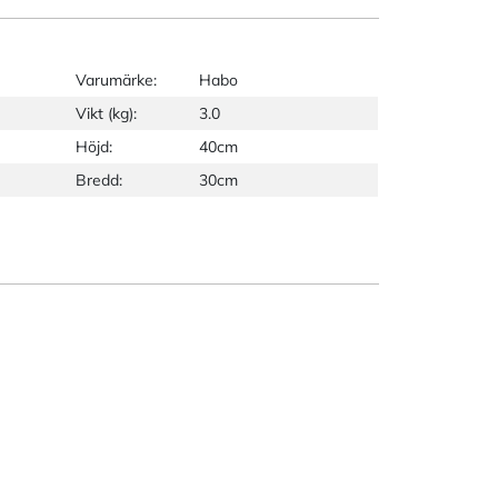
Varumärke:
Habo
Vikt (kg):
3.0
Höjd:
40cm
Bredd:
30cm