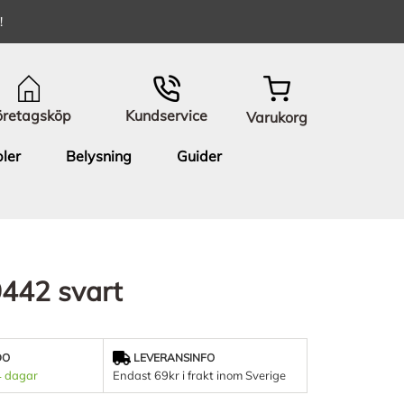
!
öretagsköp
Kundservice
Varukorg
ler
Belysning
Guider
9442 svart
DO
LEVERANSINFO
4 dagar
Endast 69kr i frakt inom Sverige