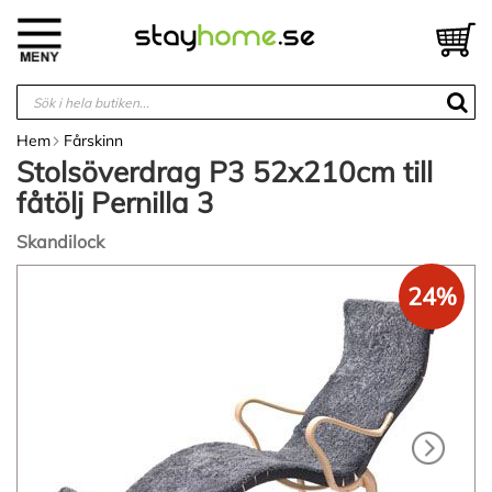
Hoppa
till
V
innehållet
Hem
Fårskinn
Stolsöverdrag P3 52x210cm till
fåtölj Pernilla 3
Skandilock
Hoppa
24%
till
slutet
av
bildgalleriet