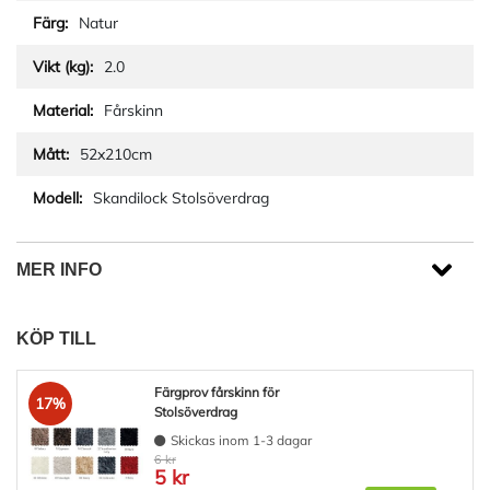
Natur
2.0
Fårskinn
52x210cm
Skandilock Stolsöverdrag
MER INFO
KÖP TILL
Färgprov fårskinn för
17%
Stolsöverdrag
Skickas inom 1-3 dagar
6 kr
5 kr