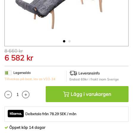
Hoppa
8 660 kr
till
6 582 kr
början
av
bildgalleriet
Lagersaldo
Leveransinfo
Tillverkas på best, lev ca V33-34
Endast 69kr i frakt inom Sverige
Lägg i varukorgen
Delbetala från 78.29 SEK / mån
Öppet köp 14 dagar