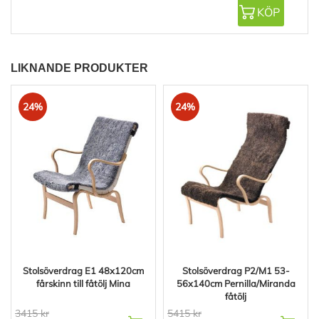
KÖP
LIKNANDE PRODUKTER
24%
24%
Stolsöverdrag E1 48x120cm
Stolsöverdrag P2/M1 53-
fårskinn till fåtölj Mina
56x140cm Pernilla/Miranda
fåtölj
3415 kr
5415 kr