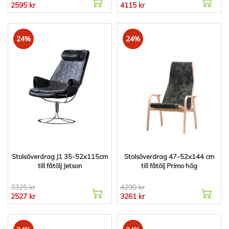
2595 kr
4115 kr
24%
24%
Stolsöverdrag J1 35-52x115cm
Stolsöverdrag 47-52x144 cm
till fåtölj Jetson
till fåtölj Primo hög
3325 kr
4290 kr
2527 kr
3261 kr