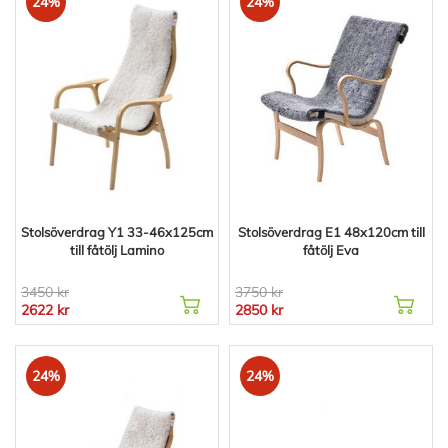
24%
24%
Stolsöverdrag Y1 33-46x125cm
Stolsöverdrag E1 48x120cm till
till fåtölj Lamino
fåtölj Eva
3450 kr
3750 kr
2622 kr
2850 kr
24%
24%