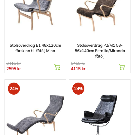
Stolsöverdrag E1 48x120cm
Stolsöverdrag P2/M1 53-
fårskinn till fåtölj Mina
56x140cm Pernilla/Miranda
fåtölj
3415 kr
5415 kr
2595 kr
4115 kr
24%
24%