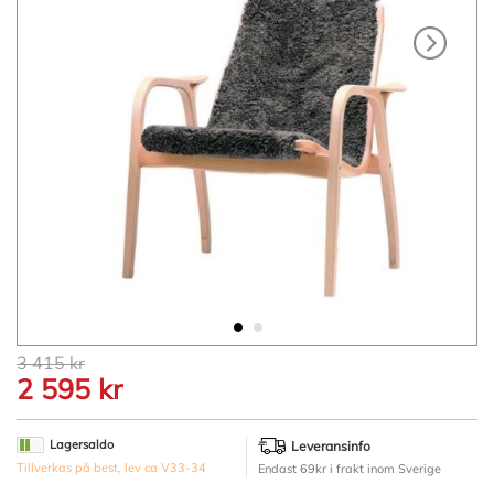
Hoppa
3 415 kr
till
2 595 kr
början
av
bildgalleriet
Lagersaldo
Leveransinfo
Tillverkas på best, lev ca V33-34
Endast 69kr i frakt inom Sverige