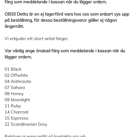
färg som meddelande i kassan när du lägger ordern.
OBS!! Detta är en ej lagerförd vara hos oss som enbart sys upp
på beställning, för dessa beställningsvaror gäller ej någon
ångerrätt.
Vi erbjuder ett stort antal färger.
Var vänlig ange önskad färg som meddelande i kassan när du
lägger ordern.
01 Black
02 Offwhite
04 Anthracite
07 Sahara
08 Honey
09 Moonlight
11 Ruby
14 Charcoal
15 Espresso
22 Scandinavian Grey
Behöver ni egna mått så kontakta oss på