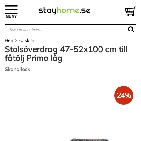
Hoppa
till
V
innehållet
Hem
Fårskinn
Stolsöverdrag 47-52x100 cm till
fåtölj Primo låg
Skandilock
Hoppa
till
slutet
24%
av
bildgalleriet