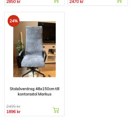
2850 kr
2470 kr
24%
Stolsöverdrag 48x150cm till
kontorsstol Markus
2495 kr
1896 kr