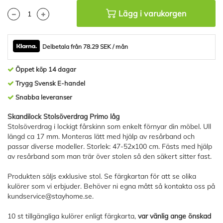
Lägg i varukorgen
Delbetala från 78.29 SEK / mån
Öppet köp 14 dagar
Trygg Svensk E-handel
Snabba leveranser
Skandilock Stolsöverdrag Primo låg
Stolsöverdrag i lockigt fårskinn som enkelt förnyar din möbel. Ull
längd ca 17 mm. Monteras lätt med hjälp av resårband och
passar diverse modeller. Storlek: 47-52x100 cm. Fästs med hjälp
av resårband som man trär över stolen så den säkert sitter fast.
Produkten säljs exklusive stol. Se färgkartan för att se olika
kulörer som vi erbjuder. Behöver ni egna mått så kontakta oss på
kundservice@stayhome.se
.
10 st tillgängliga kulörer enligt färgkarta,
var vänlig ange önskad