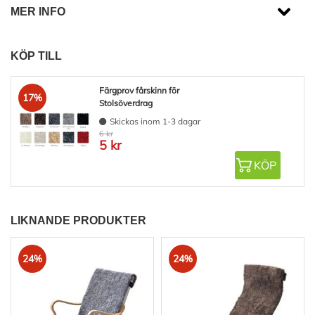
MER INFO
KÖP TILL
Färgprov fårskinn för
17%
Stolsöverdrag
Skickas inom 1-3 dagar
6 kr
5 kr
KÖP
LIKNANDE PRODUKTER
24%
24%