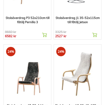
Stolsöverdrag P3 52x210cm till
Stolsöverdrag J1 35-52x115cm
fåtölj Pernilla 3
till fåtölj Jetson
8660 kr
3325 kr
6582 kr
2527 kr
24%
24%