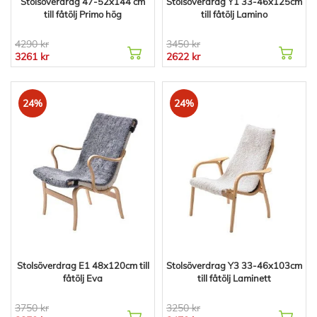
Stolsöverdrag 47-52x144 cm
Stolsöverdrag Y1 33-46x125cm
till fåtölj Primo hög
till fåtölj Lamino
4290 kr
3450 kr
3261 kr
2622 kr
24%
24%
Stolsöverdrag E1 48x120cm till
Stolsöverdrag Y3 33-46x103cm
fåtölj Eva
till fåtölj Laminett
3750 kr
3250 kr