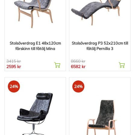
Stolsöverdrag E1 48x120cm
Stolsöverdrag P3 52x210cm till
fårskinn till fåtölj Mina
fåtölj Pernilla 3
3415 kr
8660 kr
2595 kr
6582 kr
24%
24%