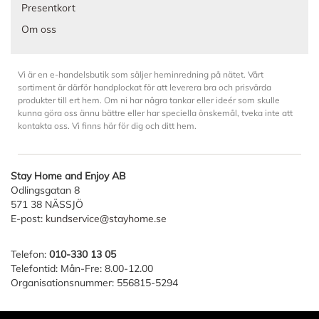
Presentkort
Om oss
Vi är en e-handelsbutik som säljer heminredning på nätet. Vårt
sortiment är därför handplockat för att leverera bra och prisvärda
produkter till ert hem. Om ni har några tankar eller ideér som skulle
kunna göra oss ännu bättre eller har speciella önskemål, tveka inte att
kontakta oss. Vi finns här för dig och ditt hem.
Stay Home and Enjoy AB
Odlingsgatan 8
571 38 NÄSSJÖ
E-post:
kundservice@stayhome.se
Telefon:
010-330 13 05
Telefontid: Mån-Fre: 8.00-12.00
Organisationsnummer: 556815-5294