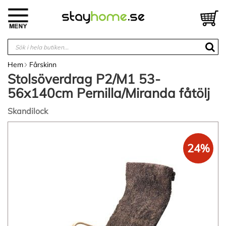
Hoppa
till
V
innehållet
Hem
Fårskinn
Stolsöverdrag P2/M1 53-
56x140cm Pernilla/Miranda fåtölj
Skandilock
Hoppa
till
24%
slutet
av
bildgalleriet