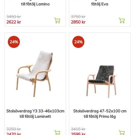
till fåtölj Lamino
fåtölj Eva
3450 kr
3750 kr
2622 kr
2850 kr
24%
24%
Stolsöverdrag Y3 33-46x103cm
Stolsöverdrag 47-52x100 cm
till fåtölj Laminett
till fåtölj Primo låg
3250 kr
3415 kr
2470 kr
2595 kr