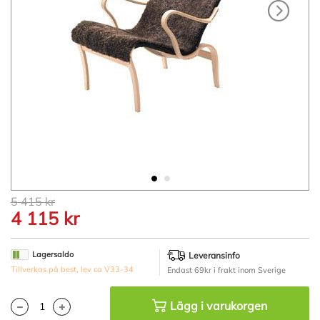
Hoppa
5 415 kr
till
4 115 kr
början
av
bildgalleriet
Lagersaldo
Leveransinfo
Tillverkas på best, lev ca V33-34
Endast 69kr i frakt inom Sverige
Lägg i varukorgen