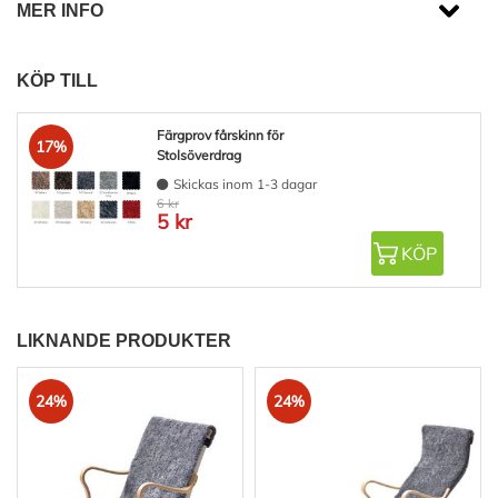
MER INFO
KÖP TILL
Färgprov fårskinn för
17%
Stolsöverdrag
Skickas inom 1-3 dagar
6 kr
5 kr
KÖP
LIKNANDE PRODUKTER
24%
24%