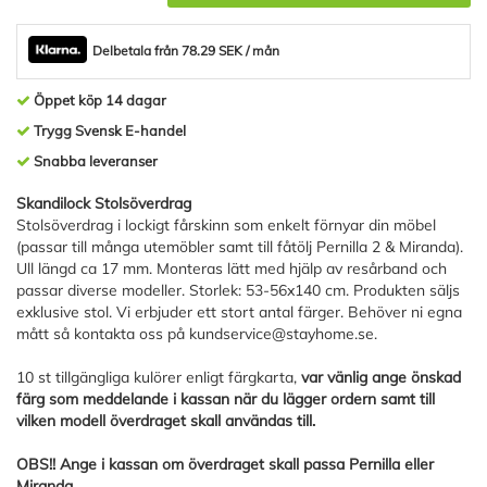
Delbetala från 78.29 SEK / mån
Öppet köp 14 dagar
Trygg Svensk E-handel
Snabba leveranser
Skandilock Stolsöverdrag
Stolsöverdrag i lockigt fårskinn som enkelt förnyar din möbel
(passar till många utemöbler samt till fåtölj Pernilla 2 & Miranda).
Ull längd ca 17 mm. Monteras lätt med hjälp av resårband och
passar diverse modeller. Storlek: 53-56x140 cm. Produkten säljs
exklusive stol. Vi erbjuder ett stort antal färger. Behöver ni egna
mått så kontakta oss på
kundservice@stayhome.se
.
10 st tillgängliga kulörer enligt färgkarta,
var vänlig ange önskad
färg som meddelande i kassan när du lägger ordern samt till
vilken modell överdraget skall användas till.
OBS!! Ange i kassan om överdraget skall passa Pernilla eller
Miranda