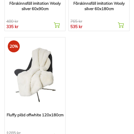
Fårskinnsfäll imitation Wooly
Fårskinnsfäll imitation Wooly
silver 60x90cm
silver 60x180cm
480 kr
765 kr
335 kr
535 kr
20%
Fluffy pläd offwhite 120x180cm
1285 kr