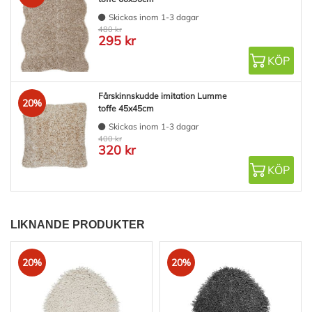
Skickas inom 1-3 dagar
480 kr
295 kr
KÖP
Fårskinnskudde imitation Lumme
20%
toffe 45x45cm
Skickas inom 1-3 dagar
400 kr
320 kr
KÖP
LIKNANDE PRODUKTER
20%
20%