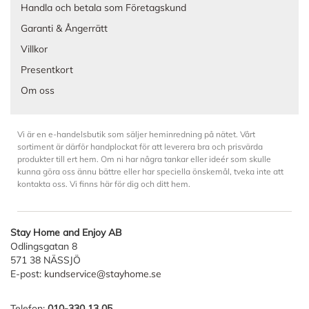
Handla och betala som Företagskund
Garanti & Ångerrätt
Villkor
Presentkort
Om oss
Vi är en e-handelsbutik som säljer heminredning på nätet. Vårt
sortiment är därför handplockat för att leverera bra och prisvärda
produkter till ert hem. Om ni har några tankar eller ideér som skulle
kunna göra oss ännu bättre eller har speciella önskemål, tveka inte att
kontakta oss. Vi finns här för dig och ditt hem.
Stay Home and Enjoy AB
Odlingsgatan 8
571 38 NÄSSJÖ
E-post:
kundservice@stayhome.se
Telefon:
010-330 13 05