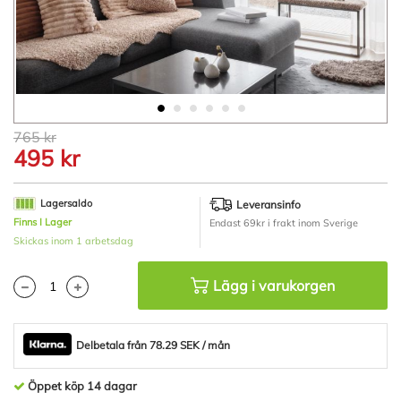
Hoppa
765 kr
till
495 kr
början
av
bildgalleriet
Lagersaldo
Leveransinfo
Finns I Lager
Endast 69kr i frakt inom Sverige
Skickas inom 1 arbetsdag
Lägg i varukorgen
Delbetala från 78.29 SEK / mån
Öppet köp 14 dagar