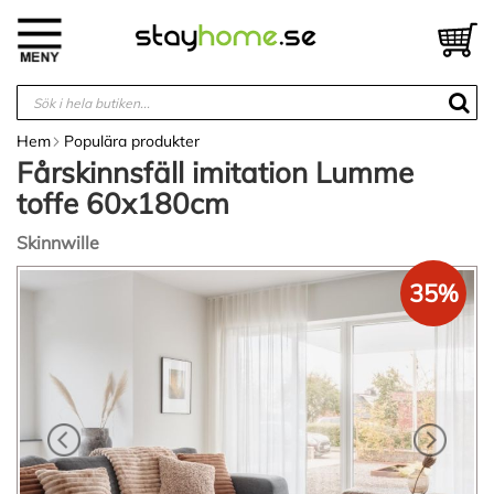
Hoppa
till
V
innehållet
Hem
Populära produkter
Fårskinnsfäll imitation Lumme
toffe 60x180cm
Skinnwille
Hoppa
35%
till
slutet
av
bildgalleriet