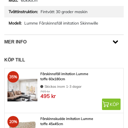
60x90cm
Fintvätt 30 grader maskin
Lumme Fårskinnsfäll imitation Skinnwille
MER INFO
KÖP TILL
Fårskinnsfäll imitation Lumme
35%
toffe 60x180cm
Skickas inom 1-3 dagar
765 kr
495 kr
KÖP
Fårskinnskudde imitation Lumme
20%
toffe 45x45cm