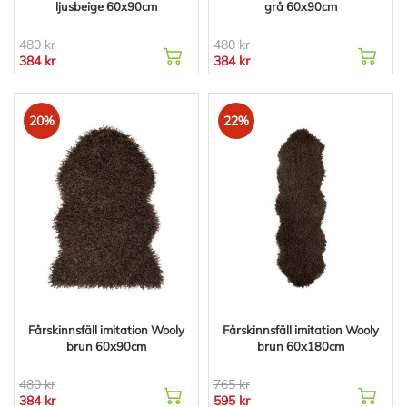
ljusbeige 60x90cm
grå 60x90cm
480 kr
480 kr
384 kr
384 kr
20%
22%
Fårskinnsfäll imitation Wooly
Fårskinnsfäll imitation Wooly
brun 60x90cm
brun 60x180cm
480 kr
765 kr
384 kr
595 kr