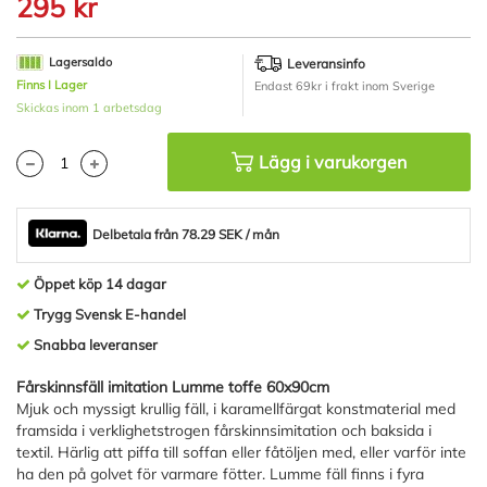
295 kr
början
av
bildgalleriet
Lagersaldo
Leveransinfo
Finns I Lager
Endast 69kr i frakt inom Sverige
Skickas inom 1 arbetsdag
Lägg i varukorgen
Delbetala från 78.29 SEK / mån
Öppet köp 14 dagar
Trygg Svensk E-handel
Snabba leveranser
Fårskinnsfäll imitation Lumme toffe 60x90cm
Mjuk och myssigt krullig fäll, i karamellfärgat konstmaterial med
framsida i verklighetstrogen fårskinnsimitation och baksida i
textil. Härlig att piffa till soffan eller fåtöljen med, eller varför inte
ha den på golvet för varmare fötter. Lumme fäll finns i fyra