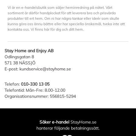
Vi är en e-handelsbutik som säljer heminredning på nätet. Vårt
sortiment är därför handplockat för att leverera bra och prisvärda
produkter till ert hem. Om ni har några tankar eller ideér som skulle
kunna göra oss ännu bättre eller har speciella önskemål, tveka inte att
kontakta oss. Vi finns här för dig och ditt hem.
Stay Home and Enjoy AB
Odlingsgatan 8
571 38 NÄSSJÖ
E-post:
kundservice@stayhome.se
Telefon:
010-330 13 05
Telefontid: Mån-Fre: 8.00-12.00
Organisationsnummer: 556815-5294
Säker e-handel
StayHome.se
hanterar följande betalningssätt.