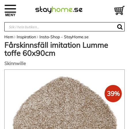
Hoppa
till
V
innehållet
Hem
Inspiration
Insta-Shop - StayHome.se
Fårskinnsfäll imitation Lumme
toffe 60x90cm
Skinnwille
Hoppa
till
slutet
av
39%
bildgalleriet