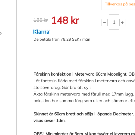
Tillverkas på be
148 kr
185 kr
Delbetala från 78.29 SEK / mån
Fårskinn konfektion i Metervara 60cm Moonlight, OBS
Låt fantasin flöda med fårskinn i metervara och anvä
stolsöverdrag. Går bra att sy i.
Äkta fårskinn metervara med fårull med 17mm lugg. Få
baksidan har samma färg som ullen och sömmar efter
Skinnet är 60cm brett och säljs i löpande Decimeter
visas avser 1dm.
OBS!! Minimiorder är 3dm, vi kan tyvärr ej leverera mi