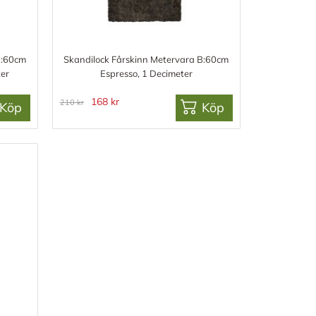
B:60cm
Skandilock Fårskinn Metervara B:60cm
ter
Espresso, 1 Decimeter
168 kr
210 kr
Köp
Köp