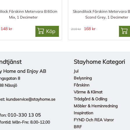
ilock Fårskinn Metervara B:60cm
Skandilock Fårskinn Metervara 
Mix, 1 Decimeter
Scand Grey, 1 Decimeter
148 kr
168 kr
210 kr
Köp
ndtjänst
Stayhome Kategori
y Home and Enjoy AB
Jul
Belysning
ngsgatan 8
Fårskinn
38 Nässjö
Värme & Klimat
Trädgård & Odling
st:
kundservice@stayhome.se
Möbler & Heminredning
Inspiration
010-330 13 05
fon:
FYND Och REA Varor
fontid: Mån-Fre: 8.00-12.00
BRF