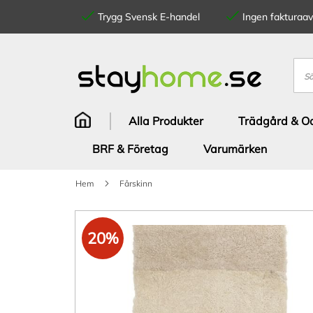
Trygg Svensk E-handel
Ingen fakturaavg
Hoppa
till
innehållet
Sök
Alla Produkter
Trädgård & Od
BRF & Företag
Varumärken
Hem
Fårskinn
Hoppa
till
20%
slutet
av
bildgalleriet