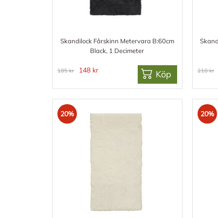
Skandilock Fårskinn Metervara B:60cm
Skand
Black, 1 Decimeter
148 kr
185 kr
210 kr
Köp
20%
20%