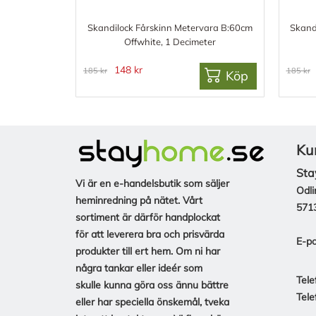
Skandilock Fårskinn Metervara B:60cm
Skand
Offwhite, 1 Decimeter
148 kr
185 kr
185 kr
Köp
Ku
Sta
Vi är en e-handelsbutik som säljer
Odli
heminredning på nätet. Vårt
571
sortiment är därför handplockat
för att leverera bra och prisvärda
E-po
produkter till ert hem. Om ni har
några tankar eller ideér som
Tele
skulle kunna göra oss ännu bättre
Tele
eller har speciella önskemål, tveka