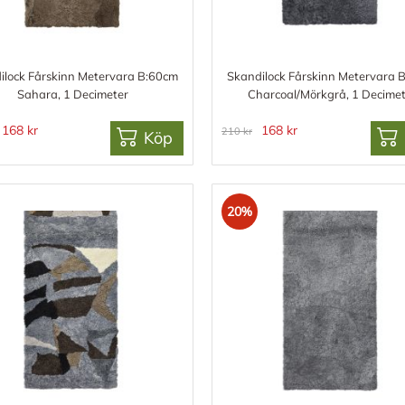
ilock Fårskinn Metervara B:60cm
Skandilock Fårskinn Metervara 
Sahara, 1 Decimeter
Charcoal/Mörkgrå, 1 Decime
168 kr
168 kr
210 kr
Köp
20%