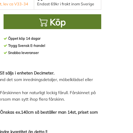
st, lev ca V33-34
Endast 69kr i frakt inom Sverige
Köp
Öppet köp 14 dagar
Trygg Svensk E-handel
Snabba leveranser
!! säljs i enheten Decimeter.
nd det som inredningsdetaljer, möbelklädsel eller
rskinnen har naturligt lockig fårull. Fårskinnet på
som man sytt ihop flera fårskinn.
. Önskas ex.140cm så beställer man 14st, priset som
ndre kvantitet än detta !!