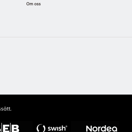
Om oss
sätt.