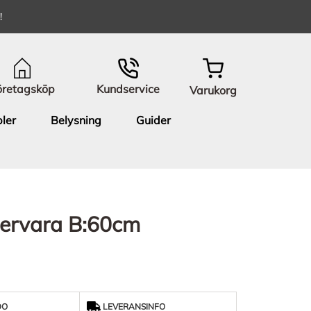
!
öretagsköp
Kundservice
Varukorg
ler
Belysning
Guider
tervara B:60cm
DO
LEVERANSINFO