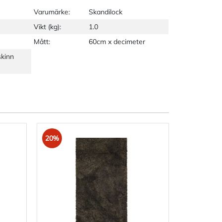
Varumärke:
Skandilock
Vikt (kg):
1.0
Mått:
60cm x decimeter
skinn
20%