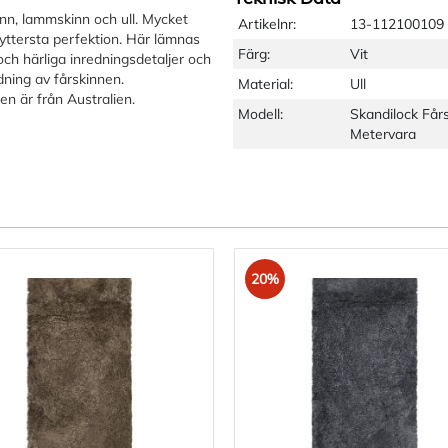
inn, lammskinn och ull. Mycket
Artikelnr:
13-112100109
yttersta perfektion. Här lämnas
Färg:
Vit
v och härliga inredningsdetaljer och
ning av fårskinnen.
Material:
Ull
 är från Australien.
Modell:
Skandilock Får
Metervara
20%