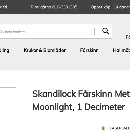
ift!
Ring gärna 010-3301305
Öppet köp i 14 dagar
SÖK
F
ling
Krukor & Blomlådor
Fårskinn
Hallmöb
Skandilock Fårskinn Me
Moonlight, 1 Decimeter
LAGERSAL