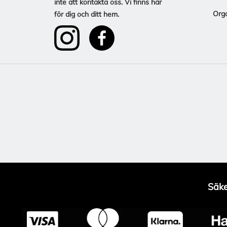
inte att kontakta oss. Vi finns här
Org
för dig och ditt hem.
Säke