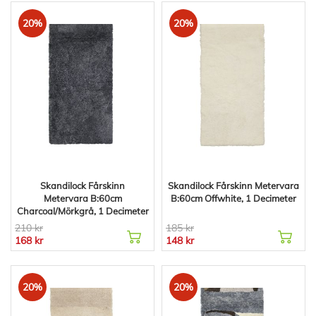
20%
20%
Skandilock Fårskinn
Skandilock Fårskinn Metervara
Metervara B:60cm
B:60cm Offwhite, 1 Decimeter
Charcoal/Mörkgrå, 1 Decimeter
210 kr
185 kr
168 kr
148 kr
20%
20%