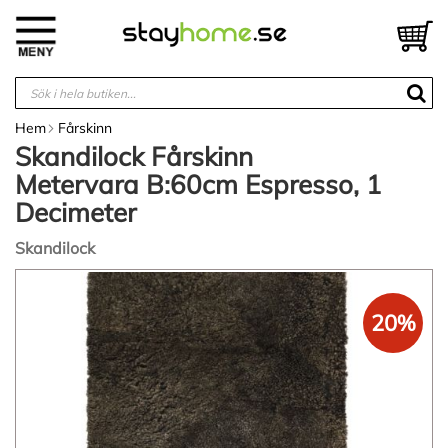
Hoppa
till
V
innehållet
Hem
Fårskinn
Skandilock Fårskinn
Metervara B:60cm Espresso, 1
Decimeter
Skandilock
Hoppa
till
20%
slutet
av
bildgalleriet