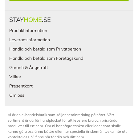
STAY
HOME
.SE
Produktinformation
Leveransinformation
Handla och betala som Privatperson
Handla och betala som Företagskund
Garanti & Ångerrätt
Villkor
Presentkort
Om oss
Vi är en e-handelsbutik som säljer heminredning på nätet. Vårt
sortiment är därför handplockat för att leverera bra och prisvärda
produkter till ert hem. Om ni har några tankar eller ideér som skulle
kunna göra oss ännu bättre eller har speciella önskemål, tveka inte att
kontakta oss. Vi finns här för dig och ditt hem.