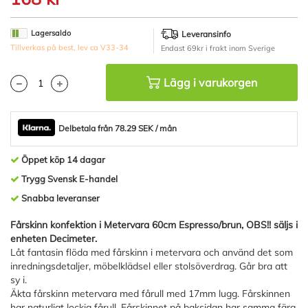
början
av
bildgalleriet
Lagersaldo
Leveransinfo
Tillverkas på best, lev ca V33-34
Endast 69kr i frakt inom Sverige
Lägg i varukorgen
Delbetala från 78.29 SEK / mån
Öppet köp 14 dagar
Trygg Svensk E-handel
Snabba leveranser
Fårskinn konfektion i Metervara 60cm Espresso/brun, OBS!! säljs i
enheten Decimeter.
Låt fantasin flöda med fårskinn i metervara och använd det som
inredningsdetaljer, möbelklädsel eller stolsöverdrag. Går bra att
sy i.
Äkta fårskinn metervara med fårull med 17mm lugg. Fårskinnen
har naturligt lockig fårull. Fårskinnet på baksidan har samma färg