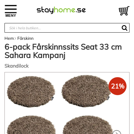
Hoppa
till
V
innehållet
Hem
Fårskinn
6-pack Fårskinnssits Seat 33 cm
Sahara Kampanj
Skandilock
Hoppa
till
21%
slutet
av
bildgalleriet