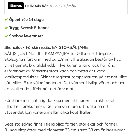
Delbetala från 78.29 SEK / mån
Öppet köp 14 dagar
Trygg Svensk E-handel
Snabba leveranser
Skandilock Fårskinnssits, EN STORSÄLJARE
SÄLJS JUST NU TILL KAMPANJPRIS. Detta är ett 6-pack.
Stolsdyna i fårskinn med ca 17mm ull. Baksidan består av hud
vilket ger ett bra glidskydd. Tillverkaren Skandilock har lång
erfarenhet av fårskinnsproduktion och detta är riktiga
kvalitetsprodukter. Skinnet reglerar temperaturen på ett naturligt
sätt vilket ökar välbefinnandet. Det värmer i kyligt väder och har
en svalkande effekt när det är varmt.
Fårskinnen är naturligt lockiga men skillnader i struktur och
ulltäthet förekommer. Det kan vara bra att tänka på att
utseendet kan variera mellan olika köptillfällen.
Seat stolsdyna finns i flera olika färger, storlekar och former.
Runda sittplättar med diameter 33 cm samt 38 cm är lagervaror.