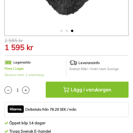
Hoppa
2 585 kr
till
1 595 kr
början
av
bildgalleriet
Lagersaldo
Leveransinfo
Finns I Lager
Endast 69kr i frakt inom Sverige
Skickas inom 1 arbetsdag
Lägg i varukorgen
Delbetala från 78.29 SEK / mån
Öppet köp 14 dagar
Trygg Svensk E-handel