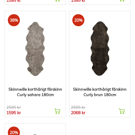
1595 kr
1595 kr
38%
20%
Skinnwille korthårigt fårskinn
Skinnwille korthårigt fårskinn
Curly sahara 180cm
Curly brun 180cm
2585 kr
2585 kr
1595 kr
2068 kr
20%