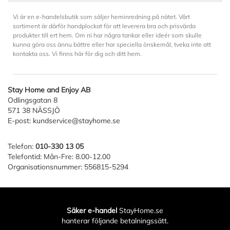
Vi är en e-handelsbutik som säljer heminredning på nätet. Vårt
sortiment är därför handplockat för att leverera bra och prisvärda
produkter till ert hem. Om ni har några tankar eller ideér som skulle
kunna göra oss ännu bättre eller har speciella önskemål, tveka inte att
kontakta oss. Vi finns här för dig och ditt hem.
Stay Home and Enjoy AB
Odlingsgatan 8
571 38 NÄSSJÖ
E-post:
kundservice@stayhome.se
Telefon:
010-330 13 05
Telefontid: Mån-Fre: 8.00-12.00
Organisationsnummer: 556815-5294
Säker e-handel
StayHome.se
hanterar följande betalningssätt.