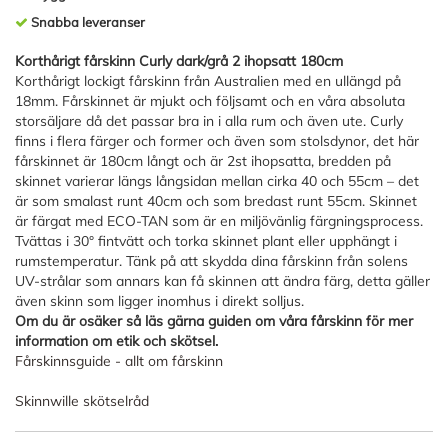
Snabba leveranser
Korthårigt fårskinn Curly dark/grå 2 ihopsatt 180cm
Korthårigt lockigt fårskinn från Australien med en ullängd på
18mm. Fårskinnet är mjukt och följsamt och en våra absoluta
storsäljare då det passar bra in i alla rum och även ute. Curly
finns i flera färger och former och även som stolsdynor, det här
fårskinnet är 180cm långt och är 2st ihopsatta, bredden på
skinnet varierar längs långsidan mellan cirka 40 och 55cm – det
är som smalast runt 40cm och som bredast runt 55cm. Skinnet
är färgat med ECO-TAN som är en miljövänlig färgningsprocess.
Tvättas i 30° fintvätt och torka skinnet plant eller upphängt i
rumstemperatur. Tänk på att skydda dina fårskinn från solens
UV-strålar som annars kan få skinnen att ändra färg, detta gäller
även skinn som ligger inomhus i direkt solljus.
Om du är osäker så läs gärna guiden om våra fårskinn för mer
information om etik och skötsel.
Fårskinnsguide - allt om fårskinn
Skinnwille skötselråd