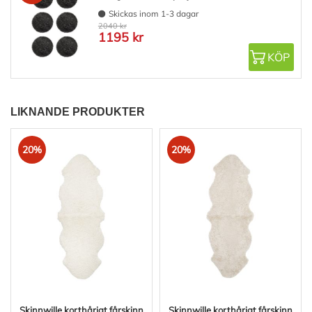
Skickas inom 1-3 dagar
2040 kr
1195 kr
KÖP
LIKNANDE PRODUKTER
20%
20%
Skinnwille korthårigt fårskinn
Skinnwille korthårigt fårskinn