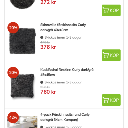
272 kr
KÖP
Skinnwille fårskinnssits Curly
20%
dark/grå 40x40cm
Skickas inom 1-3 dagar
470 kr
376 kr
KÖP
Kuddfodral fårskinn Curly dark/grå
20%
45x45cm
Skickas inom 1-3 dagar
950 kr
760 kr
KÖP
4-pack Fårskinnssits rund Curly
42%
dark/grå 34cm Kampanj
Skickas inom 1-3 dagar