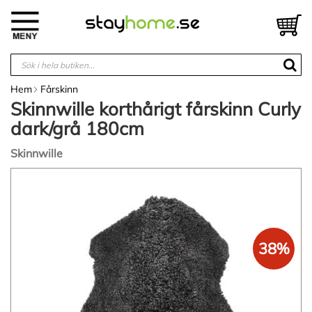
Hoppa
till
V
innehållet
Hem
Fårskinn
Skinnwille korthårigt fårskinn Curly
dark/grå 180cm
Skinnwille
Hoppa
till
slutet
av
bildgalleriet
38%