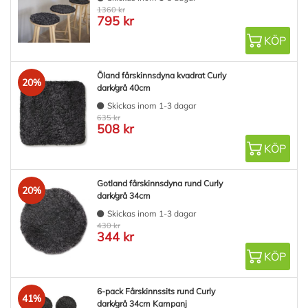
1360 kr
795 kr
KÖP
Öland fårskinnsdyna kvadrat Curly
20%
dark/grå 40cm
Skickas inom 1-3 dagar
635 kr
508 kr
KÖP
Gotland fårskinnsdyna rund Curly
20%
dark/grå 34cm
Skickas inom 1-3 dagar
430 kr
344 kr
KÖP
6-pack Fårskinnssits rund Curly
41%
dark/grå 34cm Kampanj