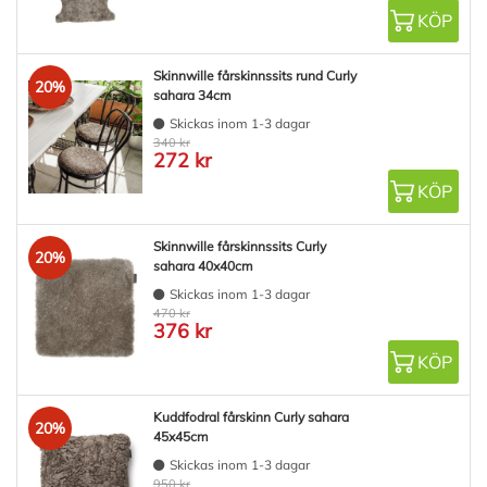
KÖP
Skinnwille fårskinnssits rund Curly
20%
sahara 34cm
Skickas inom 1-3 dagar
340 kr
272 kr
KÖP
Skinnwille fårskinnssits Curly
20%
sahara 40x40cm
Skickas inom 1-3 dagar
470 kr
376 kr
KÖP
Kuddfodral fårskinn Curly sahara
20%
45x45cm
Skickas inom 1-3 dagar
950 kr