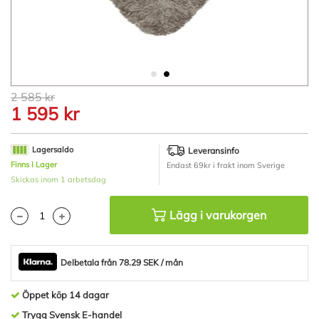
Hoppa
2 585 kr
till
1 595 kr
början
av
bildgalleriet
Lagersaldo
Leveransinfo
Finns I Lager
Endast 69kr i frakt inom Sverige
Skickas inom 1 arbetsdag
Lägg i varukorgen
Delbetala från 78.29 SEK / mån
Öppet köp 14 dagar
Trygg Svensk E-handel