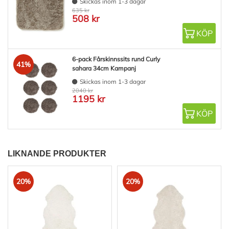
Skickas inom 1-3 dagar
635 kr
508 kr
KÖP
6-pack Fårskinnssits rund Curly
41%
sahara 34cm Kampanj
Skickas inom 1-3 dagar
2040 kr
1195 kr
KÖP
LIKNANDE PRODUKTER
20%
20%