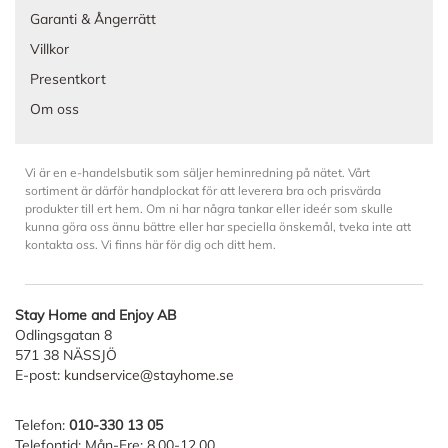
Garanti & Ångerrätt
Villkor
Presentkort
Om oss
Vi är en e-handelsbutik som säljer heminredning på nätet. Vårt
sortiment är därför handplockat för att leverera bra och prisvärda
produkter till ert hem. Om ni har några tankar eller ideér som skulle
kunna göra oss ännu bättre eller har speciella önskemål, tveka inte att
kontakta oss. Vi finns här för dig och ditt hem.
Stay Home and Enjoy AB
Odlingsgatan 8
571 38 NÄSSJÖ
E-post:
kundservice@stayhome.se
Telefon:
010-330 13 05
Telefontid: Mån-Fre: 8.00-12.00