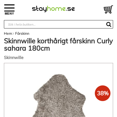
Hoppa
till
V
innehållet
Hem
Fårskinn
Skinnwille korthårigt fårskinn Curly
sahara 180cm
Skinnwille
Hoppa
till
slutet
av
bildgalleriet
38%