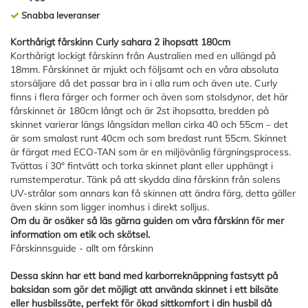
Snabba leveranser
Korthårigt fårskinn Curly sahara 2 ihopsatt 180cm
Korthårigt lockigt fårskinn från Australien med en ullängd på
18mm. Fårskinnet är mjukt och följsamt och en våra absoluta
storsäljare då det passar bra in i alla rum och även ute. Curly
finns i flera färger och former och även som stolsdynor, det här
fårskinnet är 180cm långt och är 2st ihopsatta, bredden på
skinnet varierar längs långsidan mellan cirka 40 och 55cm – det
är som smalast runt 40cm och som bredast runt 55cm. Skinnet
är färgat med ECO-TAN som är en miljövänlig färgningsprocess.
Tvättas i 30° fintvätt och torka skinnet plant eller upphängt i
rumstemperatur. Tänk på att skydda dina fårskinn från solens
UV-strålar som annars kan få skinnen att ändra färg, detta gäller
även skinn som ligger inomhus i direkt solljus.
Om du är osäker så läs gärna guiden om våra fårskinn för mer
information om etik och skötsel.
Fårskinnsguide - allt om fårskinn
Dessa skinn har ett band med karborreknäppning fastsytt på
baksidan som gör det möjligt att använda skinnet i ett bilsäte
eller husbilssäte, perfekt för ökad sittkomfort i din husbil då