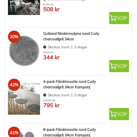
635 kr
508 kr
KÖP
Gotland fårskinnsdyna rund Curly
20%
charcoal/grå 34cm
Skickas inom 1-3 dagar
430 kr
344 kr
KÖP
4-pack Fårskinnssits rund Curly
42%
charcoal/grå 34cm Kampanj
Skickas inom 1-3 dagar
1360 kr
795 kr
KÖP
6-pack Fårskinnssits rund Curly
41%
charcoal/grå 34cm Kampanj