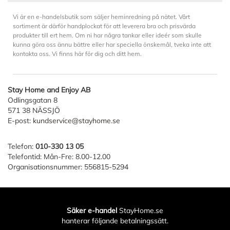
Vi är en e-handelsbutik som säljer heminredning på nätet. Vårt
sortiment är därför handplockat för att leverera bra och prisvärda
produkter till ert hem. Om ni har några tankar eller ideér som skulle
kunna göra oss ännu bättre eller har speciella önskemål, tveka inte att
kontakta oss. Vi finns här för dig och ditt hem.
Stay Home and Enjoy AB
Odlingsgatan 8
571 38 NÄSSJÖ
E-post:
kundservice@stayhome.se
Telefon:
010-330 13 05
Telefontid: Mån-Fre: 8.00-12.00
Organisationsnummer: 556815-5294
Säker e-handel
StayHome.se
hanterar följande betalningssätt.