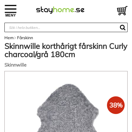
Hoppa
till
V
innehållet
Hem
Fårskinn
Skinnwille korthårigt fårskinn Curly
charcoal/grå 180cm
Skinnwille
Hoppa
till
slutet
av
bildgalleriet
38%