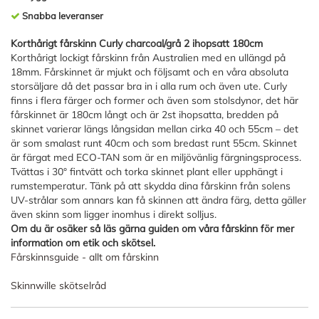
Snabba leveranser
Korthårigt fårskinn Curly charcoal/grå 2 ihopsatt 180cm
Korthårigt lockigt fårskinn från Australien med en ullängd på
18mm. Fårskinnet är mjukt och följsamt och en våra absoluta
storsäljare då det passar bra in i alla rum och även ute. Curly
finns i flera färger och former och även som stolsdynor, det här
fårskinnet är 180cm långt och är 2st ihopsatta, bredden på
skinnet varierar längs långsidan mellan cirka 40 och 55cm – det
är som smalast runt 40cm och som bredast runt 55cm. Skinnet
är färgat med ECO-TAN som är en miljövänlig färgningsprocess.
Tvättas i 30° fintvätt och torka skinnet plant eller upphängt i
rumstemperatur. Tänk på att skydda dina fårskinn från solens
UV-strålar som annars kan få skinnen att ändra färg, detta gäller
även skinn som ligger inomhus i direkt solljus.
Om du är osäker så läs gärna guiden om våra fårskinn för mer
information om etik och skötsel.
Fårskinnsguide - allt om fårskinn
Skinnwille skötselråd