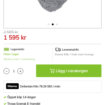
Hoppa
2 585 kr
till
1 595 kr
början
av
bildgalleriet
Lagersaldo
Leveransinfo
Finns I Lager
Endast 69kr i frakt inom Sverige
Skickas inom 1 arbetsdag
Lägg i varukorgen
Delbetala från 78.29 SEK / mån
Öppet köp 14 dagar
Trygg Svensk E-handel