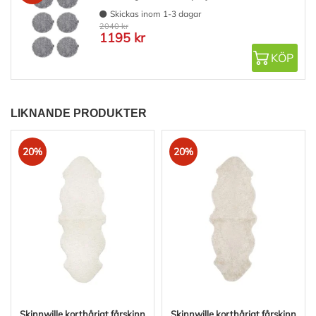
Skickas inom 1-3 dagar
2040 kr
1195 kr
KÖP
LIKNANDE PRODUKTER
20%
20%
Skinnwille korthårigt fårskinn
Skinnwille korthårigt fårskinn