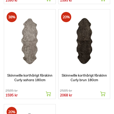
1595 kr
1595 kr
38%
20%
Skinnwille korthårigt fårskinn
Skinnwille korthårigt fårskinn
Curly sahara 180cm
Curly brun 180cm
2585 kr
2585 kr
1595 kr
2068 kr
20%