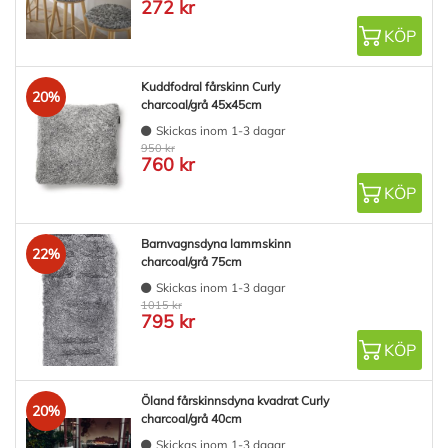
272 kr
KÖP
Kuddfodral fårskinn Curly
20%
charcoal/grå 45x45cm
Skickas inom 1-3 dagar
950 kr
760 kr
KÖP
Barnvagnsdyna lammskinn
22%
charcoal/grå 75cm
Skickas inom 1-3 dagar
1015 kr
795 kr
KÖP
Öland fårskinnsdyna kvadrat Curly
20%
charcoal/grå 40cm
Skickas inom 1-3 dagar