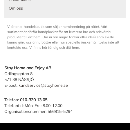
Om oss
Vi är en e-handelsbutik som säljer heminredning på nätet. Vårt
sortiment är därför handplockat för att leverera bra och prisvärda
produkter till ert hem. Om ni har några tankar eller ideér som skulle
kunna göra oss ännu bättre eller har speciella önskemål, tveka inte att
kontakta oss. Vi finns här för dig och ditt hem.
Stay Home and Enjoy AB
Odlingsgatan 8
571 38 NÄSSJÖ
E-post:
kundservice@stayhome.se
Telefon:
010-330 13 05
Telefontid: Mån-Fre: 8.00-12.00
Organisationsnummer: 556815-5294