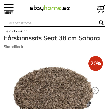
Hoppa
till
V
innehållet
Hem
Fårskinn
Fårskinnssits Seat 38 cm Sahara
Skandilock
Hoppa
till
20%
slutet
av
bildgalleriet