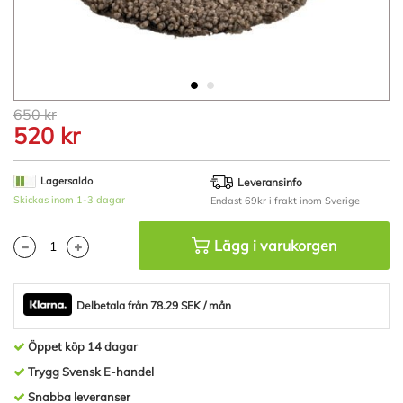
Hoppa
650 kr
till
520 kr
början
av
bildgalleriet
Lagersaldo
Leveransinfo
Skickas inom 1-3 dagar
Endast 69kr i frakt inom Sverige
Lägg i varukorgen
Delbetala från 78.29 SEK / mån
Öppet köp 14 dagar
Trygg Svensk E-handel
Snabba leveranser