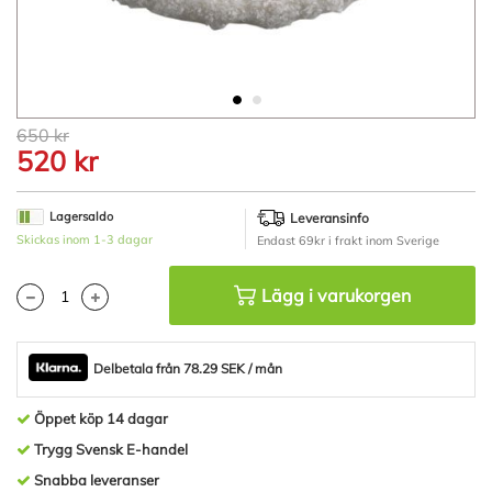
Hoppa
650 kr
till
520 kr
början
av
bildgalleriet
Lagersaldo
Leveransinfo
Skickas inom 1-3 dagar
Endast 69kr i frakt inom Sverige
Lägg i varukorgen
Delbetala från 78.29 SEK / mån
Öppet köp 14 dagar
Trygg Svensk E-handel
Snabba leveranser