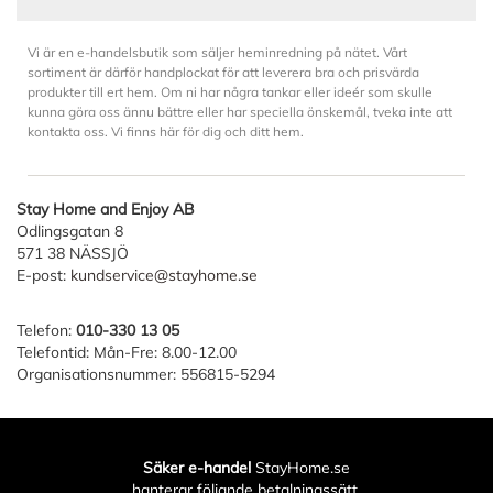
Vi är en e-handelsbutik som säljer heminredning på nätet. Vårt
sortiment är därför handplockat för att leverera bra och prisvärda
produkter till ert hem. Om ni har några tankar eller ideér som skulle
kunna göra oss ännu bättre eller har speciella önskemål, tveka inte att
kontakta oss. Vi finns här för dig och ditt hem.
Stay Home and Enjoy AB
Odlingsgatan 8
571 38 NÄSSJÖ
E-post:
kundservice@stayhome.se
Telefon:
010-330 13 05
Telefontid: Mån-Fre: 8.00-12.00
Organisationsnummer: 556815-5294
Säker e-handel
StayHome.se
hanterar följande betalningssätt.