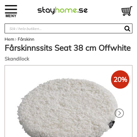
Hoppa
till
V
innehållet
Hem
Fårskinn
Fårskinnssits Seat 38 cm Offwhite
Skandilock
Hoppa
till
20%
slutet
av
bildgalleriet