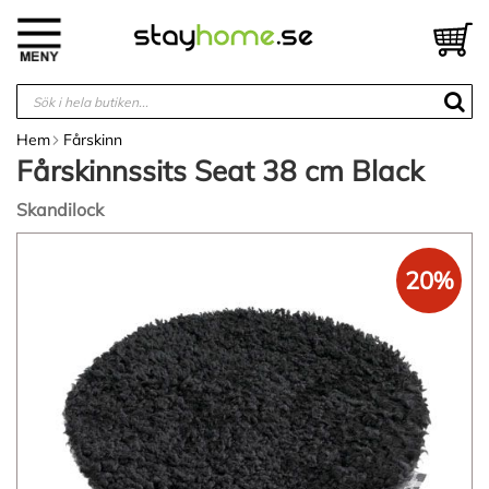
Hoppa
till
V
innehållet
Hem
Fårskinn
Fårskinnssits Seat 38 cm Black
Skandilock
Hoppa
till
20%
slutet
av
bildgalleriet