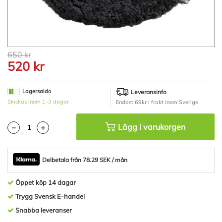
Hoppa
650 kr
till
520 kr
början
av
bildgalleriet
Lagersaldo
Leveransinfo
Skickas inom 1-3 dagar
Endast 69kr i frakt inom Sverige
Lägg i varukorgen
Delbetala från 78.29 SEK / mån
Öppet köp 14 dagar
Trygg Svensk E-handel
Snabba leveranser