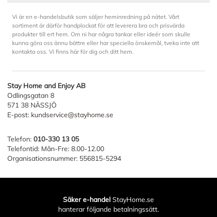
Vi är en e-handelsbutik som säljer heminredning på nätet. Vårt
sortiment är därför handplockat för att leverera bra och prisvärda
produkter till ert hem. Om ni har några tankar eller ideér som skulle
kunna göra oss ännu bättre eller har speciella önskemål, tveka inte att
kontakta oss. Vi finns här för dig och ditt hem.
Stay Home and Enjoy AB
Odlingsgatan 8
571 38 NÄSSJÖ
E-post:
kundservice@stayhome.se
Telefon:
010-330 13 05
Telefontid: Mån-Fre: 8.00-12.00
Organisationsnummer: 556815-5294
Säker e-handel
StayHome.se
hanterar följande betalningssätt.