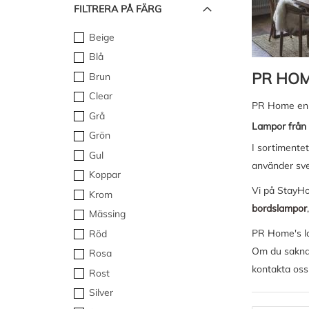
FILTRERA PÅ FÄRG
Beige
Blå
PR HOM
Brun
Clear
PR Home en b
Grå
Lampor frå
Grön
I sortimente
Gul
använder sv
Koppar
Vi på StayHo
Krom
bordslampor
Mässing
PR Home's la
Röd
Om du saknar
Rosa
kontakta oss
Rost
Silver