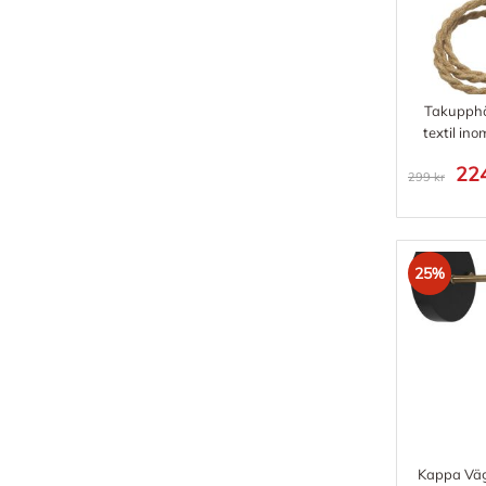
Takupph
textil in
224
299 kr
25%
Kappa Vä