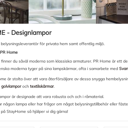
E - Designlampor
elysningsleverantör för privata hem samt offentlig miljö.
n PR Home
t finner du såväl moderna som klassiska armaturer. PR Home är ett des
enska moderna tyger på sina lampskärmar, ofta i samarbete med
Svan
me är stolta över att vara återförsäljare av dessa snygga hembelysni
,
golvlampor
och
textilskärmar
.
mpor är designade att vara robusta och och i råmaterial.
 någon lampa eller har frågor om något belysningstillbehör eller fäste
 på StayHome så hjälper vi dig gärna!