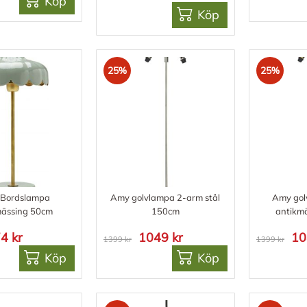
Köp
Köp
25%
25%
 Bordslampa
Amy golvlampa 2-arm stål
Amy gol
mässing 50cm
150cm
antikm
4 kr
1049 kr
10
1399 kr
1399 kr
Köp
Köp