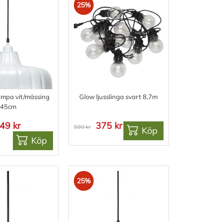
25%
ampa vit/mässing
Glow ljusslinga svart 8,7m
45cm
49 kr
375 kr
500 kr
Köp
Köp
25%