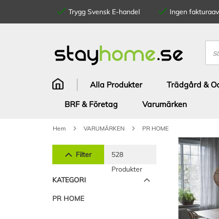
Trygg Svensk E-handel
Ingen fakturaavg
Hoppa
till
innehållet
Sök
Alla Produkter
Trädgård & Od
BRF & Företag
Varumärken
Hem
VARUMÄRKEN
PR HOME
Filter
528
Produkter
KATEGORI
PR HOME