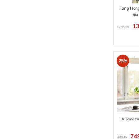
Fang Hong
mör
13
1799 kr
25%
Tulippa F
749
999 kr