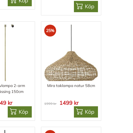
Köp
Köp
25%
vlampa 2-arm
Mira taklampa natur 58cm
ässing 150cm
49 kr
1499 kr
1999 kr
Köp
Köp