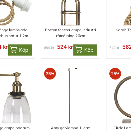
änge lampsladd
Boston fönsterlampa industri
Sarah T
omhus natur 1,2m
råmässing 26cm
 kr
524 kr
562
699 kr
749 kr
Köp
Köp
25%
25%
gglampa badrum
Amy golvlampa 1-arm
Circle La