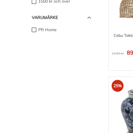
1500 kr
och över
VARUMÄRKE
PR Home
Cebu Takl
89
1199 kr
25%