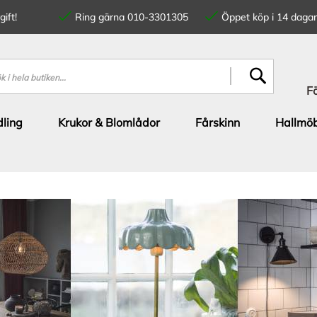
ift!
Ring gärna 010-3301305
Öppet köp i 14 dagar
SÖK
F
ling
Krukor & Blomlådor
Fårskinn
Hallmöb