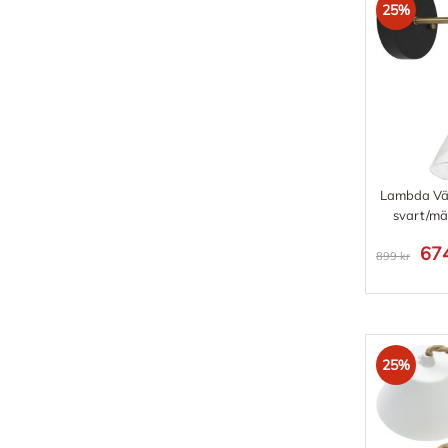
25%
Lambda Vä
svart/mä
674
899 kr
25%