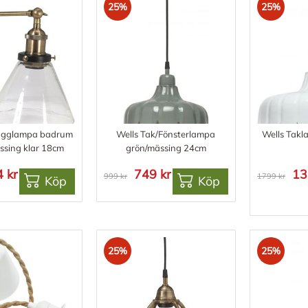
25%
25%
gglampa badrum
Wells Tak/Fönsterlampa
Wells Takl
ssing klar 18cm
grön/mässing 24cm
 kr
749 kr
13
999 kr
1799 kr
Köp
Köp
25%
25%