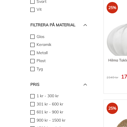
Svart
25%
Vit
FILTRERA PÅ MATERIAL
Glas
Keramik
Metall
Hilma Takl
Plast
Tyg
17
2349 kr
PRIS
1 kr
-
300 kr
301 kr
-
600 kr
25%
601 kr
-
900 kr
900 kr
-
1500 kr