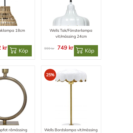
aklampa 18cm
Wells Tak/Fönsterlampa
vit/mässing 24cm
 kr
749 kr
999 kr
Köp
Köp
25%
mpfot råmässing
Wells Bordslampa vit/mässing