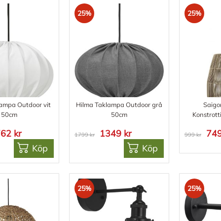
25%
25%
ampa Outdoor vit
Hilma Taklampa Outdoor grå
Saigo
50cm
50cm
Konstrot
62 kr
1349 kr
749
1799 kr
999 kr
Köp
Köp
25%
25%