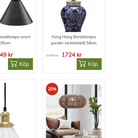
fasadlampa svart
Fang Hong Bordslampa
30cm
porslin vit/mörkblå 58cm
49 kr
1724 kr
2299 kr
Köp
Köp
25%