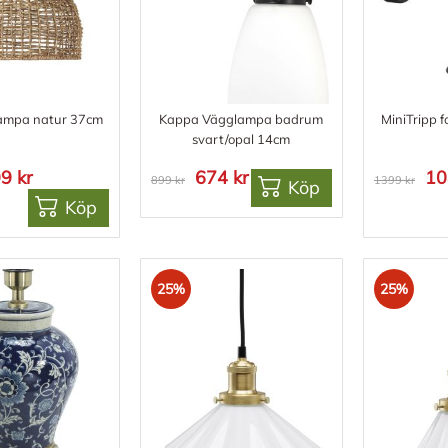
ampa natur 37cm
Kappa Vägglampa badrum
MiniTripp 
svart/opal 14cm
9 kr
674 kr
10
899 kr
1399 kr
Köp
Köp
25%
25%