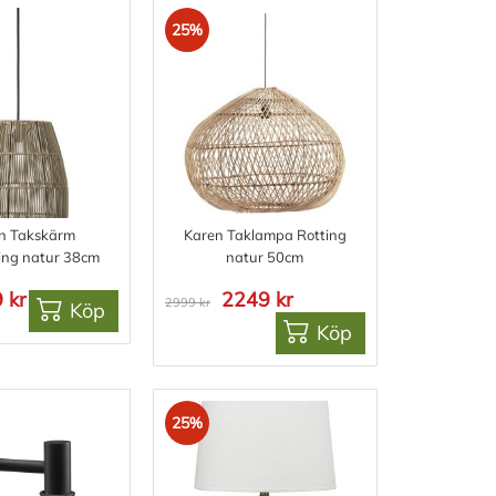
25%
n Takskärm
Karen Taklampa Rotting
ting natur 38cm
natur 50cm
 kr
2249 kr
2999 kr
Köp
Köp
25%