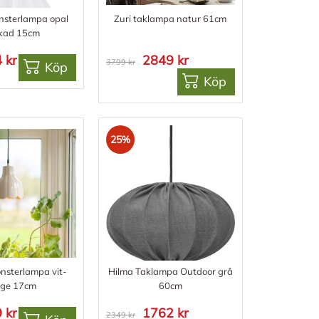
nsterlampa opal
Zuri taklampa natur 61cm
kad 15cm
 kr
2849 kr
3799 kr
Köp
Köp
25%
önsterlampa vit-
Hilma Taklampa Outdoor grå
ige 17cm
60cm
 kr
1762 kr
2349 kr