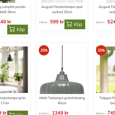
 Lampfot porslin
August Fönsterlampa opal
August Fö
kblå 38cm
veckad 25cm
vec
49 kr
599 kr
524
799 kr
699 kr
Köp
Köp
25%
25%
önsterlampa grön
Wells Taklampa grön/mässing
Tulippa F
17cm
45cm
be
 kr
1349 kr
749
1799 kr
999 kr