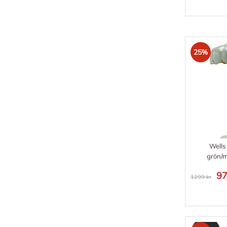
25%
Wells
grön/
97
1299 kr