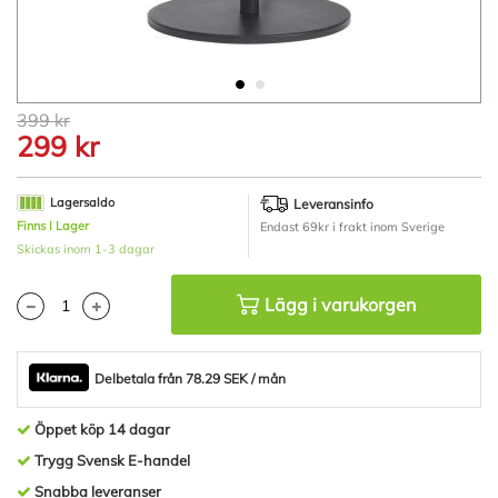
Hoppa
399 kr
till
299 kr
början
av
bildgalleriet
Lagersaldo
Leveransinfo
Finns I Lager
Endast 69kr i frakt inom Sverige
Skickas inom 1-3 dagar
Lägg i varukorgen
Delbetala från 78.29 SEK / mån
Öppet köp 14 dagar
Trygg Svensk E-handel
Snabba leveranser