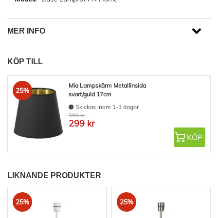
MER INFO
KÖP TILL
Mia Lampskärm Metallinsida
25%
svart/guld 17cm
Skickas inom 1-3 dagar
399 kr
299 kr
KÖP
LIKNANDE PRODUKTER
25%
25%