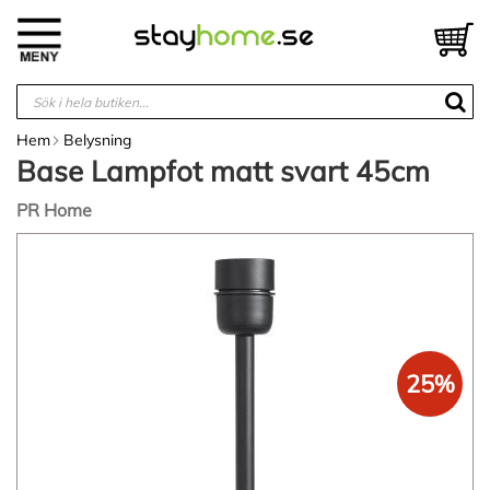
Hoppa
till
V
innehållet
Hem
Belysning
Base Lampfot matt svart 45cm
PR Home
Hoppa
till
slutet
av
bildgalleriet
25%