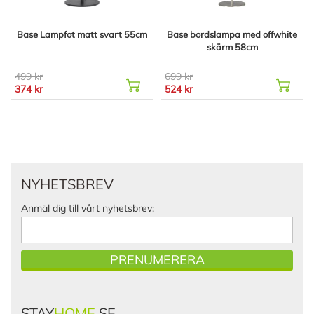
Base Lampfot matt svart 55cm
Base bordslampa med offwhite
skärm 58cm
499 kr
699 kr
374 kr
524 kr
NYHETSBREV
Anmäl dig till vårt nyhetsbrev:
PRENUMERERA
STAY
HOME
.SE