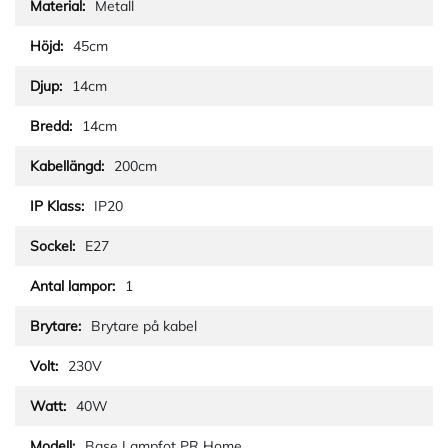
Metall
45cm
14cm
14cm
200cm
IP20
E27
1
Brytare på kabel
230V
40W
Base Lampfot PR Home